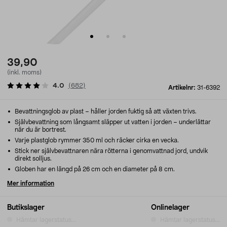
39,90
(inkl. moms)
4.0
(
682
)
Artikelnr:
31-6392
Bevattningsglob av plast – håller jorden fuktig så att växten trivs.
Självbevattning som långsamt släpper ut vatten i jorden – underlättar
när du är bortrest.
Varje plastglob rymmer 350 ml och räcker cirka en vecka.
Stick ner självbevattnaren nära rötterna i genomvattnad jord, undvik
direkt solljus.
Globen har en längd på 26 cm och en diameter på 8 cm.
Mer information
Butikslager
Onlinelager
Hämtar lagerstatus...
Hämtar lagerstatus...