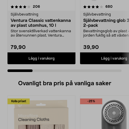
4.0 av 5 stjärnor
recensioner
4.5 av 5 stjärnor
recension
206
680
Självbevattning
Självbevattning
Ventura Classic vattenkanna
Självbevattning glob 
av plast utomhus, 10 l
2-pack
Stor svensktillverkad vattenkanna
Bevattningsglob av plast 
av återvunnen plast. Ventura
jorden fuktig så att växten 
Classic, svart – ...
Självbevatt...
79,90
39,90
Lägg i varukorg
Lägg i varukorg
Ovanligt bra pris på vanliga saker
Kolla priset
-25%