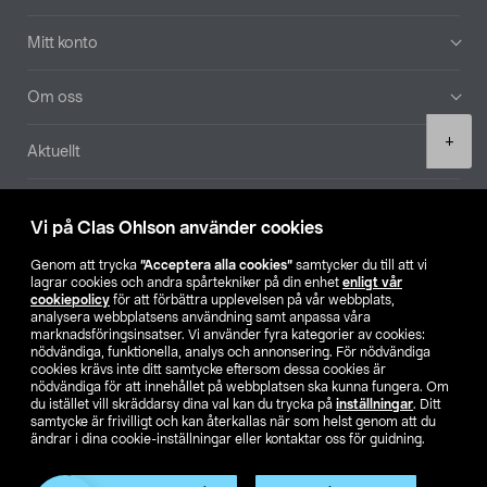
Mitt konto
Om oss
Product
+
Aktuellt
quantity
Våra bolag
Vi på Clas Ohlson använder cookies
Hitta butik
Genom att trycka
”Acceptera alla cookies”
samtycker du till att vi
lagrar cookies och andra spårtekniker på din enhet
enligt vår
cookiepolicy
för att förbättra upplevelsen på vår webbplats,
SE
NO
FI
analysera webbplatsens användning samt anpassa våra
marknadsföringsinsatser. Vi använder fyra kategorier av cookies:
nödvändiga, funktionella, analys och annonsering. För nödvändiga
cookies krävs inte ditt samtycke eftersom dessa cookies är
nödvändiga för att innehållet på webbplatsen ska kunna fungera. Om
du istället vill skräddarsy dina val kan du trycka på
inställningar
. Ditt
samtycke är frivilligt och kan återkallas när som helst genom att du
ändrar i dina cookie-inställningar eller kontaktar oss för guidning.
Köpvillkor
Privacy statement
Klubbvillkor
För företag
Ändra till priser exklusive moms