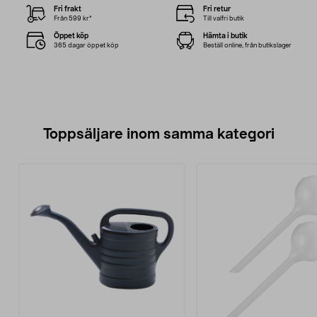
Fri frakt
Fri retur
Från 599 kr*
Till valfri butik
Öppet köp
Hämta i butik
365 dagar öppet köp
Beställ online, från butikslager
Toppsäljare inom samma kategori