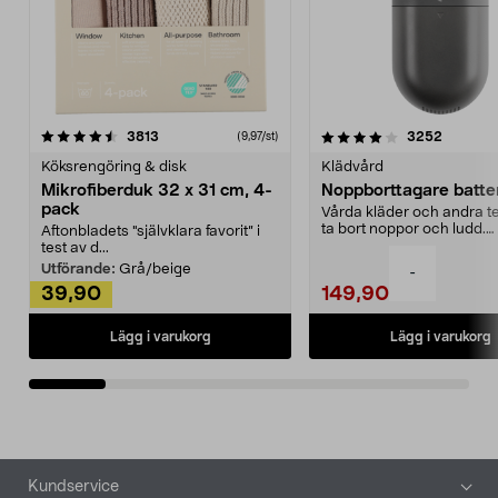
4.0av 5 stjärnor
recensioner
4.5av 5 stjärnor
recensio
3813
3252
(9,97/st)
Köksrengöring & disk
Klädvård
Mikrofiberduk 32 x 31 cm, 4-
Noppborttagare batter
pack
Vårda kläder och andra tex
ta bort noppor och ludd.
Aftonbladets "självklara favorit” i
Noppborttagaren fräs...
test av d...
Utförande:
Grå/beige
-
39,90
149,90
Lägg i varukorg
Lägg i varukorg
Sidfot
Kundservice