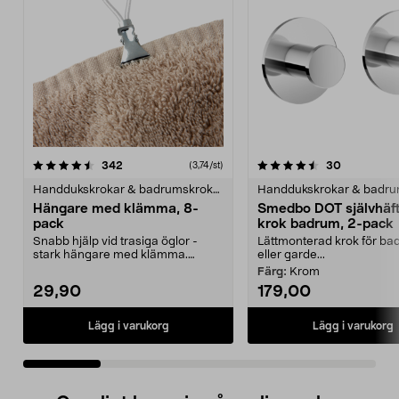
4.5 av 5 stjärnor
recensioner
4.5 av 5 stjärnor
recensione
342
30
(3,74/st)
Handdukskrokar & badrumskrokar
Hängare med klämma, 8-
Smedbo DOT självhäf
pack
krok badrum, 2-pack
Snabb hjälp vid trasiga öglor -
Lättmonterad krok för ba
stark hängare med klämma.
eller garde...
Består av en tålig pla...
Färg:
Krom
29,90
179,00
Lägg i varukorg
Lägg i varukorg