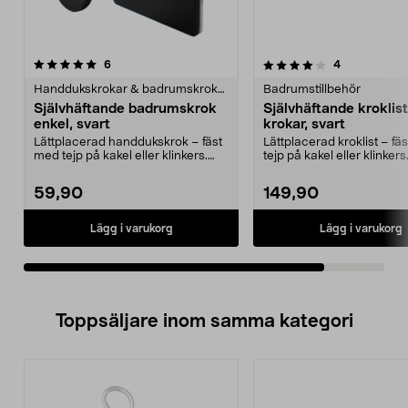
4.0av 5 stjärnor
recensioner
recensioner
6
4
Handdukskrokar & badrumskrokar
Badrumstillbehör
Självhäftande badrumskrok
Självhäftande kroklist
enkel, svart
krokar, svart
Lättplacerad handdukskrok – fäst
Lättplacerad kroklist – fä
med tejp på kakel eller klinkers.
tejp på kakel eller klinkers
Självhäftande...
Självhäftande, sv...
59,90
149,90
Lägg i varukorg
Lägg i varukorg
Toppsäljare inom samma kategori