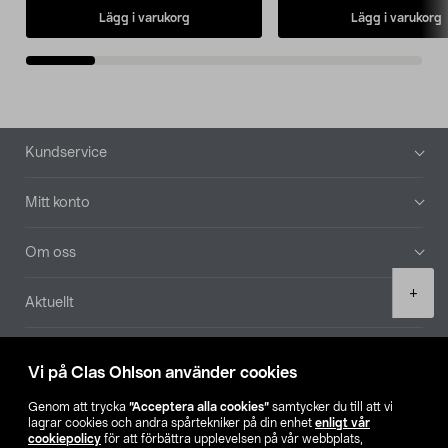
Lägg i varukorg
Lägg i varukorg
Sidfot
Kundservice
Mitt konto
Om oss
Product
+
Aktuellt
quantity
Våra bolag
Vi på Clas Ohlson använder cookies
Hitta butik
Genom att trycka
”Acceptera alla cookies”
samtycker du till att vi
lagrar cookies och andra spårtekniker på din enhet
enligt vår
cookiepolicy
för att förbättra upplevelsen på vår webbplats,