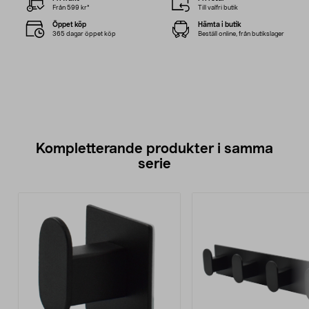
Från 599 kr*
Till valfri butik
Öppet köp
Hämta i butik
365 dagar öppet köp
Beställ online, från butikslager
Kompletterande produkter i samma
serie