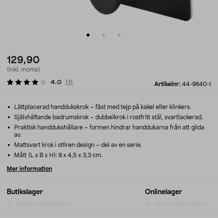
129,90
(inkl. moms)
4.0
(
1
)
Artikelnr:
44-9640-1
Lättplacerad handdukskrok – fäst med tejp på kakel eller klinkers.
Självhäftande badrumskrok – dubbelkrok i rostfritt stål, svartlackerad.
Praktisk handdukshållare – formen hindrar handdukarna från att glida
av.
Mattsvart krok i stilren design – del av en serie.
Mått (L x B x H): 9 x 4,5 x 3,3 cm.
Mer information
Butikslager
Onlinelager
Hämtar lagerstatus...
Hämtar lagerstatus...