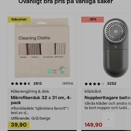
Ovanligt bra pris på vanliga saker
Kolla priset
-25%
4.0av 5 stjärnor
recensioner
4.5av 5 stjärnor
recensio
3813
3252
(9,97/st)
Köksrengöring & disk
Klädvård
Mikrofiberduk 32 x 31 cm, 4-
Noppborttagare batter
pack
Vårda kläder och andra tex
ta bort noppor och ludd.
Aftonbladets "självklara favorit” i
Noppborttagaren fräs...
test av d...
Utförande:
Grå/beige
-
39,90
149,90