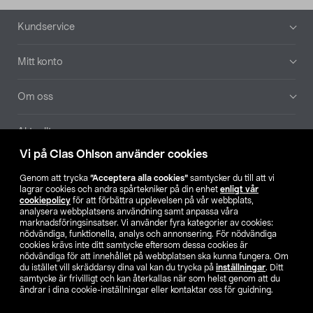
Sidfot
Kundservice
Mitt konto
Om oss
Aktuellt
Vi på Clas Ohlson använder cookies
Våra bolag
Genom att trycka
”Acceptera alla cookies”
samtycker du till att vi
lagrar cookies och andra spårtekniker på din enhet
enligt vår
Hitta butik
cookiepolicy
för att förbättra upplevelsen på vår webbplats,
analysera webbplatsens användning samt anpassa våra
marknadsföringsinsatser. Vi använder fyra kategorier av cookies:
nödvändiga, funktionella, analys och annonsering. För nödvändiga
SE
NO
FI
cookies krävs inte ditt samtycke eftersom dessa cookies är
nödvändiga för att innehållet på webbplatsen ska kunna fungera. Om
du istället vill skräddarsy dina val kan du trycka på
inställningar
. Ditt
samtycke är frivilligt och kan återkallas när som helst genom att du
ändrar i dina cookie-inställningar eller kontaktar oss för guidning.