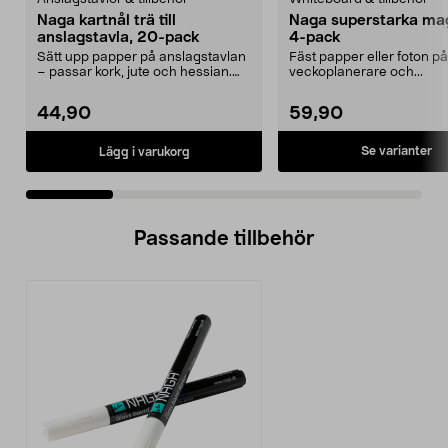
Naga kartnål trä till
Naga superstarka mag
anslagstavla, 20-pack
4-pack
Sätt upp papper på anslagstavlan
Fäst papper eller foton på
– passar kork, jute och hessian.
veckoplanerare och...
Naga träfärgad...
44,90
59,90
Se varianter
Lägg i varukorg
Passande tillbehör