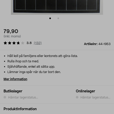
79,90
(inkl. moms)
3.8
(
132
)
Artikelnr:
44-1953
Håll koll på familjens eller kontorets att-göra-lista.
Rulla ihop och ta med.
Självhäftande, enkel att sätta upp.
Lämnar inga spår när du tar bort den.
Mer information
Butikslager
Onlinelager
Hämtar lagerstatus...
Hämtar lagerstatus...
Produktinformation