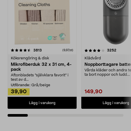
4.0av 5 stjärnor
recensioner
4.5av 5 stjärnor
recensio
3813
3252
(9,97/st)
Köksrengöring & disk
Klädvård
Mikrofiberduk 32 x 31 cm, 4-
Noppborttagare batter
pack
Vårda kläder och andra tex
ta bort noppor och ludd.
Aftonbladets "självklara favorit” i
Noppborttagaren fräs...
test av d...
Utförande:
Grå/beige
39,90
149,90
Lägg i varukorg
Lägg i varukorg