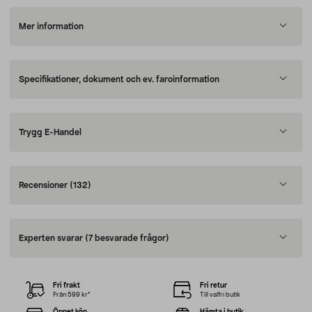
Mer information
Specifikationer, dokument och ev. faroinformation
Trygg E-Handel
Recensioner
(132)
Experten svarar
(7 besvarade frågor)
Fri frakt
Fri retur
Från 599 kr*
Till valfri butik
Öppet köp
Hämta i butik