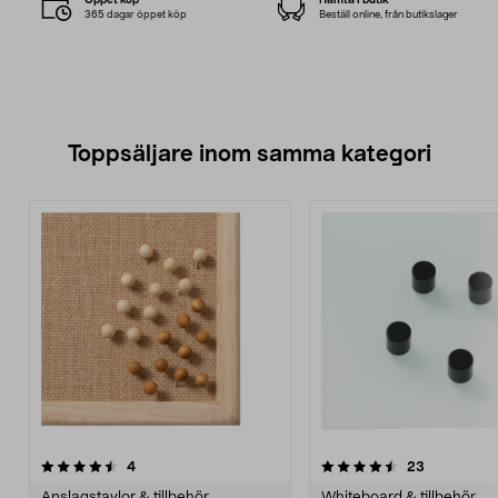
365 dagar öppet köp
Beställ online, från butikslager
Toppsäljare inom samma kategori
4.5 av 5 stjärnor
recensioner
4.5 av 5 stjärnor
recensione
4
23
Anslagstavlor & tillbehör
Whiteboard & tillbehör