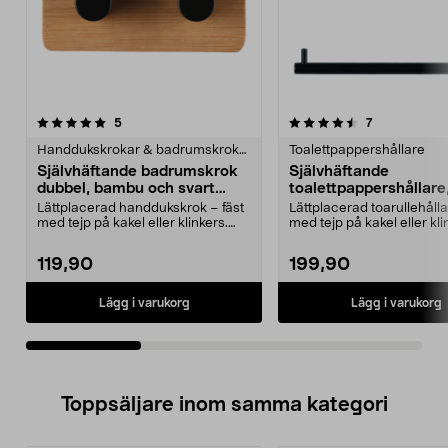
4.5av 5 stjärnor
recensioner
5.0av 5 stjärnor
recensioner
5
7
Handdukskrokar & badrumskrokar
Toalettpappershållare
Självhäftande badrumskrok
Självhäftande
dubbel, bambu och svart
toalettpappershållare
metall
bambu och svart meta
Lättplacerad handdukskrok – fäst
Lättplacerad toarullehålla
med tejp på kakel eller klinkers.
med tejp på kakel eller kli
Självhäftande...
Självhäfta...
119,90
199,90
Lägg i varukorg
Lägg i varukorg
Toppsäljare inom samma kategori