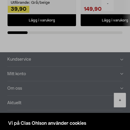
Utförande:
Grå/beige
-
39,90
149,90
Lägg i varukorg
Lägg i varukorg
Sidfot
Kundservice
Mitt konto
Om oss
Product
+
Aktuellt
quantity
Våra bolag
Vi på Clas Ohlson använder cookies