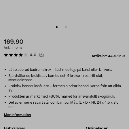
169,90
(inkl. moms)
4.0
(
6
)
Artikelnr:
44-9701-3
Lättplacerad badrumskrok – fäst med tejp på kakel eller klinkers.
Självhäftande kroklist av bambu och 4 krokar i rostfritt stål,
svartlackerade.
Praktisk handdukshållare – formen hindrar handdukarna från att glida
av.
Produkten är märkt med FSC®, märket för ansvarsfullt skogsbruk.
Del av en serie i svart stål och bambu. Mått (L x D x H): 24 x 4,5 x 3,5
cm.
Mer information
Butikslager
Onlinelager