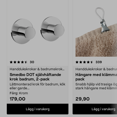
4.5 av 5 stjärnor
recensioner
4.5 av 5 stjärnor
recension
30
339
Handdukskrokar & badrumskrokar
Smedbo DOT självhäftande
Hängare med klämma
krok badrum, 2-pack
pack
Lättmonterad krok för badrum, kök
Snabb hjälp vid trasiga ög
eller garde...
stark hängare med kläm
Består av en tålig pla...
Färg:
Krom
179,00
29,90
Lägg i varukorg
Lägg i varukorg