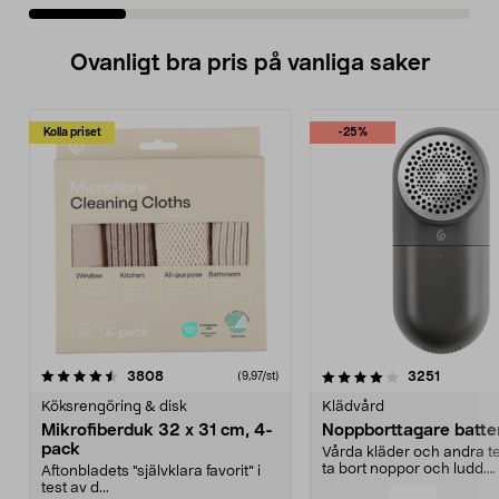
Ovanligt bra pris på vanliga saker
Kolla priset
-25%
4.0av 5 stjärnor
recensioner
4.5av 5 stjärnor
recensio
3808
3251
(9,97/st)
Köksrengöring & disk
Klädvård
Mikrofiberduk 32 x 31 cm, 4-
Noppborttagare batter
pack
Vårda kläder och andra tex
ta bort noppor och ludd.
Aftonbladets "självklara favorit” i
Noppborttagaren fräs...
test av d...