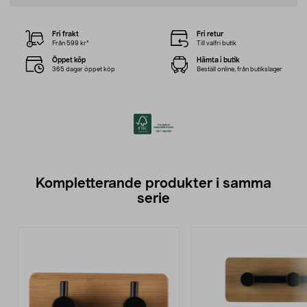
Fri frakt
Fri retur
Från 599 kr*
Till valfri butik
Öppet köp
Hämta i butik
365 dagar öppet köp
Beställ online, från butikslager
Kompletterande produkter i samma
serie