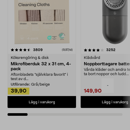
4.0av 5 stjärnor
recensioner
4.5av 5 stjärnor
recensio
3809
3252
(9,97/st)
Köksrengöring & disk
Klädvård
Mikrofiberduk 32 x 31 cm, 4-
Noppborttagare batter
pack
Vårda kläder och andra tex
ta bort noppor och ludd.
Aftonbladets "självklara favorit” i
Noppborttagaren fräs...
test av d...
Utförande:
Grå/beige
-
39,90
149,90
Lägg i varukorg
Lägg i varukorg