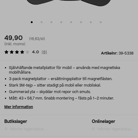
49,90
(16,63/st)
(inkl. moms)
4.0
(
6
)
Artikelnr:
39-5338
Självhäftande metallplattor för mobil – används med magnetiska
mobilhållare.
3-pack magnetplattor – ersättningsplattor till magnetfästen.
Stark 3M-tejp – sitter stadigt på mobil eller mobilskal.
Gummerad yta – skyddar mot repor och smuts.
Mått: 43 × 56,7 mm. Snabb montering – fästs på 1–2 minuter.
Mer information
Butikslager
Onlinelager
Hämtar lagerstatus...
Hämtar lagerstatus...