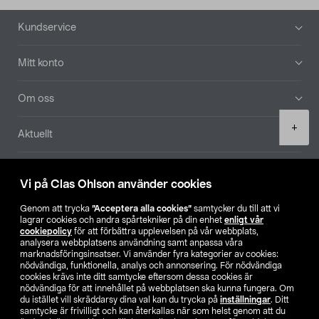
Sidfot
Kundservice
Mitt konto
Om oss
Product
+
Aktuellt
quantity
Våra bolag
Vi på Clas Ohlson använder cookies
Hitta butik
Genom att trycka
”Acceptera alla cookies”
samtycker du till att vi
lagrar cookies och andra spårtekniker på din enhet
enligt vår
cookiepolicy
för att förbättra upplevelsen på vår webbplats,
SE
NO
FI
analysera webbplatsens användning samt anpassa våra
marknadsföringsinsatser. Vi använder fyra kategorier av cookies:
nödvändiga, funktionella, analys och annonsering. För nödvändiga
cookies krävs inte ditt samtycke eftersom dessa cookies är
nödvändiga för att innehållet på webbplatsen ska kunna fungera. Om
du istället vill skräddarsy dina val kan du trycka på
inställningar
. Ditt
samtycke är frivilligt och kan återkallas när som helst genom att du