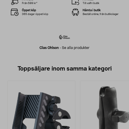
Från 599 kr*
Till valfri butik
Öppet köp
Hämta i butik
365 dagar öppet köp
Beställ online, från butikslager
Clas Ohlson
-
Se alla produkter
Toppsäljare inom samma kategori