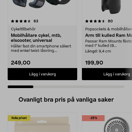
4.5 av 5 stjärnor
recensioner
4.5 av 5 stjärnor
recensione
63
80
Cykeltillbehör
Popsockets & mobilhållar
Mobilhållare cykel, mtb,
Arm till kulled Ram M
elscooter, universal
Passar Ram Mounts fäst
med 1" kulled (B...
Håller fast din smartphone säkert
med enkel twist-låsning.
Längd:
9,4 cm
Mobilhållare cykel, e...
249,00
199,90
Lägg i varukorg
Lägg i varukorg
Ovanligt bra pris på vanliga saker
Kolla priset
-25%