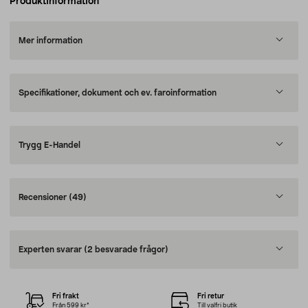
Produktinformation
Mer information
Specifikationer, dokument och ev. faroinformation
Trygg E-Handel
Recensioner
(49)
Experten svarar
(2 besvarade frågor)
Fri frakt
Fri retur
Från 599 kr*
Till valfri butik