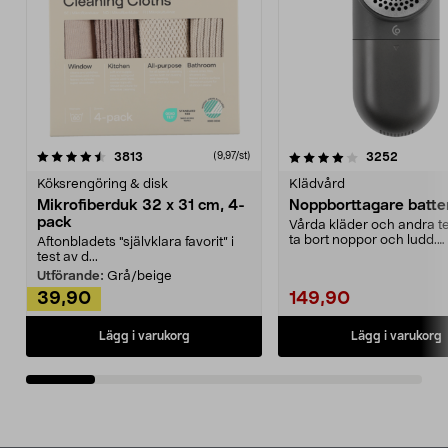
4.0av 5 stjärnor
recensioner
4.5av 5 stjärnor
recensio
3813
3252
(9,97/st)
Köksrengöring & disk
Klädvård
Mikrofiberduk 32 x 31 cm, 4-
Noppborttagare batter
pack
Vårda kläder och andra tex
ta bort noppor och ludd.
Aftonbladets "självklara favorit” i
Noppborttagaren fräs...
test av d...
Utförande:
Grå/beige
39,90
149,90
Lägg i varukorg
Lägg i varukorg