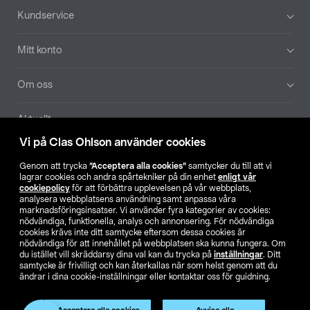
Sidfot
Kundservice
Mitt konto
Om oss
Aktuellt
Vi på Clas Ohlson använder cookies
Våra bolag
Genom att trycka
”Acceptera alla cookies”
samtycker du till att vi
lagrar cookies och andra spårtekniker på din enhet
enligt vår
Hitta butik
cookiepolicy
för att förbättra upplevelsen på vår webbplats,
analysera webbplatsens användning samt anpassa våra
marknadsföringsinsatser. Vi använder fyra kategorier av cookies:
nödvändiga, funktionella, analys och annonsering. För nödvändiga
SE
NO
FI
cookies krävs inte ditt samtycke eftersom dessa cookies är
nödvändiga för att innehållet på webbplatsen ska kunna fungera. Om
du istället vill skräddarsy dina val kan du trycka på
inställningar
. Ditt
samtycke är frivilligt och kan återkallas när som helst genom att du
ändrar i dina cookie-inställningar eller kontaktar oss för guidning.