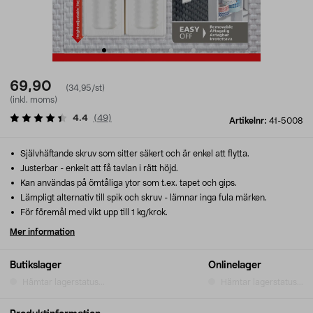
69,90
(34,95/st)
(inkl. moms)
4.4
(
49
)
Artikelnr:
41-5008
Självhäftande skruv som sitter säkert och är enkel att flytta.
Justerbar - enkelt att få tavlan i rätt höjd.
Kan användas på ömtåliga ytor som t.ex. tapet och gips.
Lämpligt alternativ till spik och skruv - lämnar inga fula märken.
För föremål med vikt upp till 1 kg/krok.
Mer information
Butikslager
Onlinelager
Hämtar lagerstatus...
Hämtar lagerstatus...