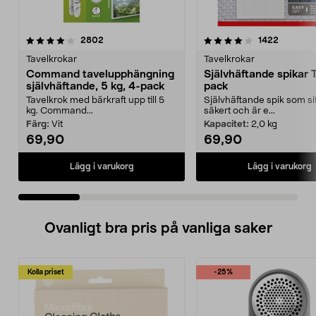
4.0 av 5 stjärnor
recensioner
4.0 av 5 stjärnor
recensio
2802
1422
Tavelkrokar
Tavelkrokar
Command tavelupphängning
Självhäftande spikar 
självhäftande, 5 kg, 4-pack
pack
Tavelkrok med bärkraft upp till 5
Självhäftande spik som si
kg. Command...
säkert och är e...
Färg:
Vit
Kapacitet:
2,0 kg
69,90
69,90
Lägg i varukorg
Lägg i varukorg
Ovanligt bra pris på vanliga saker
Kolla priset
-25%