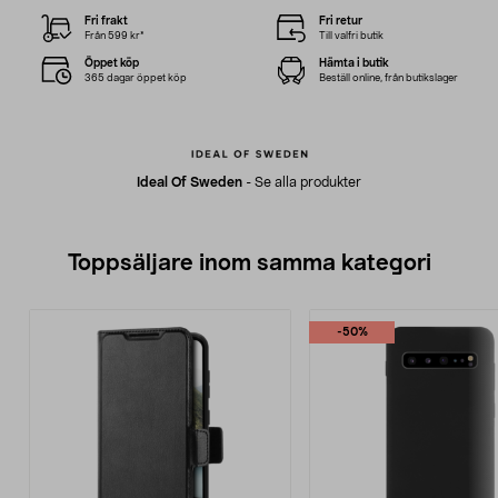
Fri frakt
Fri retur
Från 599 kr*
Till valfri butik
Öppet köp
Hämta i butik
365 dagar öppet köp
Beställ online, från butikslager
Ideal Of Sweden
-
Se alla produkter
Toppsäljare inom samma kategori
-50%