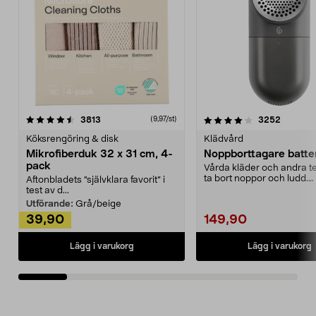
4.0av 5 stjärnor
recensioner
4.5av 5 stjärnor
recensio
3813
3252
(9,97/st)
Köksrengöring & disk
Klädvård
Mikrofiberduk 32 x 31 cm, 4-
Noppborttagare batter
pack
Vårda kläder och andra tex
ta bort noppor och ludd.
Aftonbladets "självklara favorit” i
Noppborttagaren fräs...
test av d...
Utförande:
Grå/beige
39,90
149,90
Lägg i varukorg
Lägg i varukorg