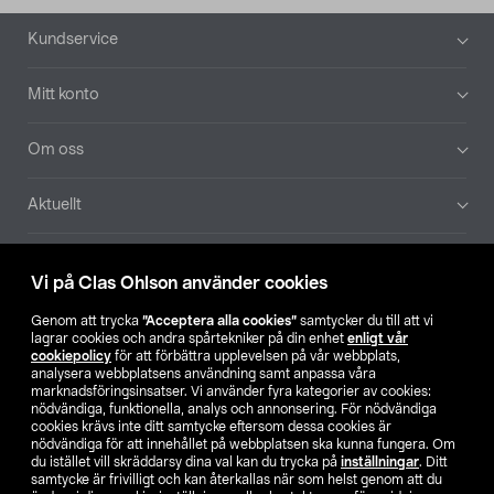
Sidfot
Kundservice
Mitt konto
Om oss
Aktuellt
Våra bolag
Vi på Clas Ohlson använder cookies
Hitta butik
Genom att trycka
”Acceptera alla cookies”
samtycker du till att vi
lagrar cookies och andra spårtekniker på din enhet
enligt vår
cookiepolicy
för att förbättra upplevelsen på vår webbplats,
SE
NO
FI
analysera webbplatsens användning samt anpassa våra
marknadsföringsinsatser. Vi använder fyra kategorier av cookies:
nödvändiga, funktionella, analys och annonsering. För nödvändiga
cookies krävs inte ditt samtycke eftersom dessa cookies är
nödvändiga för att innehållet på webbplatsen ska kunna fungera. Om
du istället vill skräddarsy dina val kan du trycka på
inställningar
. Ditt
samtycke är frivilligt och kan återkallas när som helst genom att du