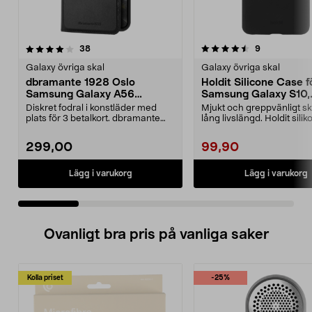
4.5 av 5 stjärnor
recensioner
4.0 av 5 stjärnor
recensioner
38
9
Galaxy övriga skal
Galaxy övriga skal
dbramante 1928 Oslo
Holdit Silicone Case f
Samsung Galaxy A56
Samsung Galaxy S10,
plånboksfodral
mobilskal
Diskret fodral i konstläder med
Mjukt och greppvänligt s
plats för 3 betalkort. dbramante
lång livslängd. Holdit silik
1928 Oslo – sla...
Samsung G...
299,00
99,90
Lägg i varukorg
Lägg i varukorg
Ovanligt bra pris på vanliga saker
Kolla priset
-25%