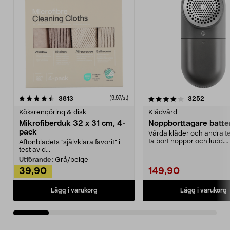
4.0av 5 stjärnor
recensioner
4.5av 5 stjärnor
recensio
3813
3252
(9,97/st)
Köksrengöring & disk
Klädvård
Mikrofiberduk 32 x 31 cm, 4-
Noppborttagare batter
pack
Vårda kläder och andra tex
ta bort noppor och ludd.
Aftonbladets "självklara favorit” i
Noppborttagaren fräs...
test av d...
Utförande:
Grå/beige
39,90
149,90
Lägg i varukorg
Lägg i varukorg