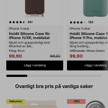
4.0 av 5 stjärnor
recensioner
4.5 av 5 stjärnor
recensione
351
122
iPhone 11 skal
iPhone 11 skal
Holdit Silicone Case för
Holdit Silicone Case f
iPhone 11/XR, mobilskal
iPhone 11 Pro, mobilsk
Mjukt och greppvänligt skal
Mjukt och greppvänligt s
tillverkat av åte...
lång livsläng...
Färg:
Brun
Utförande:
Moss Green
99,90
99,90
199,90
Lägg i varukorg
Lägg i varukorg
Ovanligt bra pris på vanliga saker
Kolla priset
-25%