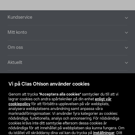
Sidfot
Kundservice
Mitt konto
Om oss
Aktuellt
Våra bolag
Vi på Clas Ohlson använder cookies
Hitta butik
Genom att trycka
”Acceptera alla cookies”
samtycker du till att vi
lagrar cookies och andra spårtekniker på din enhet
enligt vår
cookiepolicy
för att förbättra upplevelsen på vår webbplats,
SE
NO
FI
analysera webbplatsens användning samt anpassa våra
marknadsföringsinsatser. Vi använder fyra kategorier av cookies:
nödvändiga, funktionella, analys och annonsering. För nödvändiga
cookies krävs inte ditt samtycke eftersom dessa cookies är
nödvändiga för att innehållet på webbplatsen ska kunna fungera. Om
du istället vill skräddarsy dina val kan du trycka på
inställningar
. Ditt