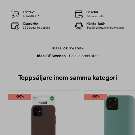
Fri frakt
Fri retur
Från 599 kr*
Till valfri butik
Öppet köp
Hämta i butik
365 dagar öppet köp
Beställ online, från butikslager
Ideal Of Sweden
-
Se alla produkter
Toppsäljare inom samma kategori
-50%
-50%