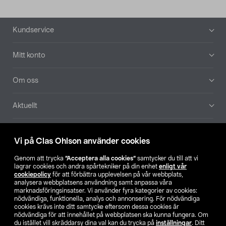
Sidfot
Kundservice
Mitt konto
Om oss
Aktuellt
Våra bolag
Vi på Clas Ohlson använder cookies
Hitta butik
Genom att trycka
”Acceptera alla cookies”
samtycker du till att vi
lagrar cookies och andra spårtekniker på din enhet
enligt vår
cookiepolicy
för att förbättra upplevelsen på vår webbplats,
SE
NO
FI
analysera webbplatsens användning samt anpassa våra
marknadsföringsinsatser. Vi använder fyra kategorier av cookies:
nödvändiga, funktionella, analys och annonsering. För nödvändiga
cookies krävs inte ditt samtycke eftersom dessa cookies är
nödvändiga för att innehållet på webbplatsen ska kunna fungera. Om
du istället vill skräddarsy dina val kan du trycka på
inställningar
. Ditt