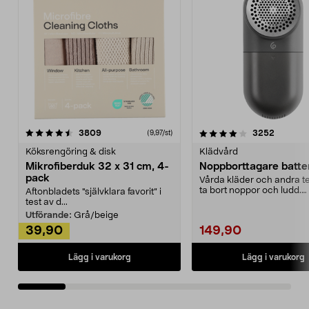
4.0av 5 stjärnor
recensioner
4.5av 5 stjärnor
recensio
3809
3252
(9,97/st)
Köksrengöring & disk
Klädvård
Mikrofiberduk 32 x 31 cm, 4-
Noppborttagare batter
pack
Vårda kläder och andra tex
ta bort noppor och ludd.
Aftonbladets "självklara favorit” i
Noppborttagaren fräs...
test av d...
Utförande:
Grå/beige
39,90
149,90
Lägg i varukorg
Lägg i varukorg