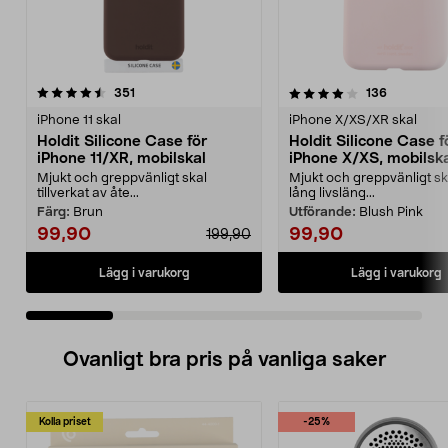
4.0 av 5 stjärnor
recensioner
4.5 av 5 stjärnor
recensione
351
136
iPhone 11 skal
iPhone X/XS/XR skal
Holdit Silicone Case för
Holdit Silicone Case f
iPhone 11/XR, mobilskal
iPhone X/XS, mobilsk
Mjukt och greppvänligt skal
Mjukt och greppvänligt s
tillverkat av åte...
lång livsläng...
Färg:
Brun
Utförande:
Blush Pink
99,90
99,90
199,90
Lägg i varukorg
Lägg i varukorg
Ovanligt bra pris på vanliga saker
Kolla priset
-25%