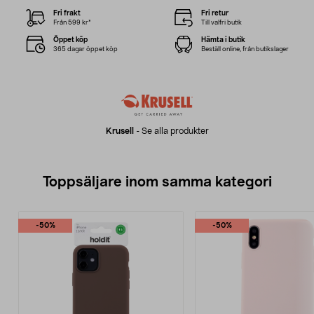
Fri frakt
Fri retur
Från 599 kr*
Till valfri butik
Öppet köp
Hämta i butik
365 dagar öppet köp
Beställ online, från butikslager
Krusell
-
Se alla produkter
Toppsäljare inom samma kategori
-50%
-50%