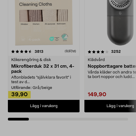
4.0av 5 stjärnor
recensioner
4.5av 5 stjärnor
recensio
3813
3252
(9,97/st)
Köksrengöring & disk
Klädvård
Mikrofiberduk 32 x 31 cm, 4-
Noppborttagare batter
pack
Vårda kläder och andra tex
ta bort noppor och ludd.
Aftonbladets "självklara favorit” i
Noppborttagaren fräs...
test av d...
Utförande:
Grå/beige
39,90
149,90
Lägg i varukorg
Lägg i varukorg