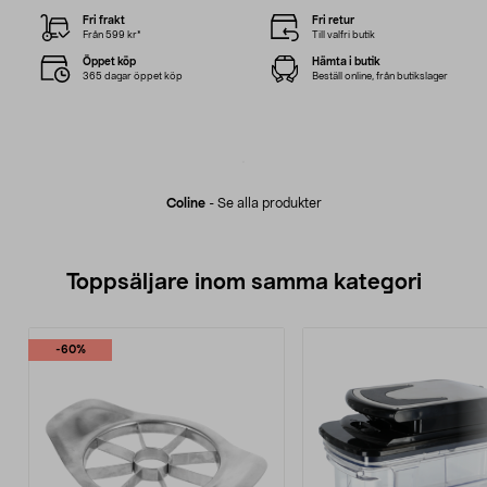
Fri frakt
Fri retur
Från 599 kr*
Till valfri butik
Öppet köp
Hämta i butik
365 dagar öppet köp
Beställ online, från butikslager
Coline
-
Se alla produkter
Toppsäljare inom samma kategori
-60%