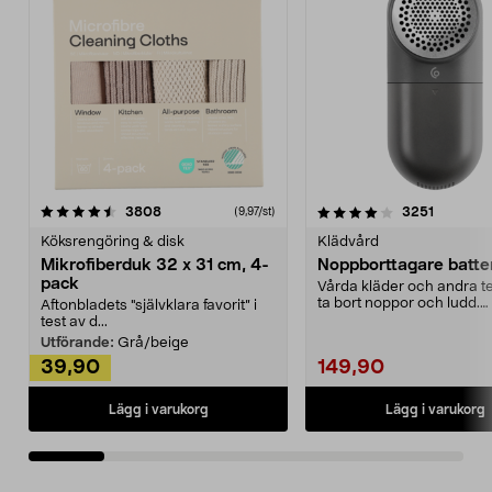
4.0av 5 stjärnor
recensioner
4.5av 5 stjärnor
recensio
3808
3251
(9,97/st)
Köksrengöring & disk
Klädvård
Mikrofiberduk 32 x 31 cm, 4-
Noppborttagare batter
pack
Vårda kläder och andra tex
ta bort noppor och ludd.
Aftonbladets "självklara favorit” i
Noppborttagaren fräs...
test av d...
Utförande:
Grå/beige
39,90
149,90
Lägg i varukorg
Lägg i varukorg