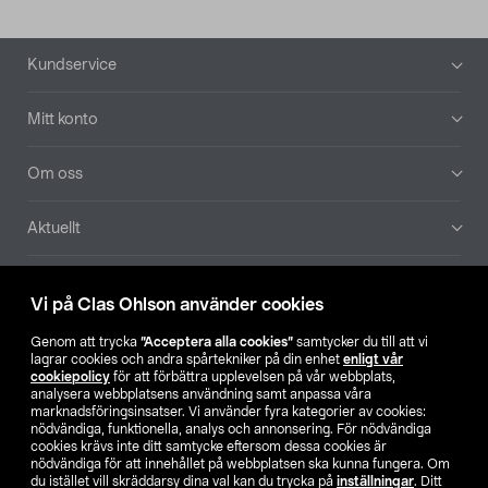
Sidfot
Kundservice
Mitt konto
Om oss
Aktuellt
Våra bolag
Vi på Clas Ohlson använder cookies
Hitta butik
Genom att trycka
”Acceptera alla cookies”
samtycker du till att vi
lagrar cookies och andra spårtekniker på din enhet
enligt vår
cookiepolicy
för att förbättra upplevelsen på vår webbplats,
SE
NO
FI
analysera webbplatsens användning samt anpassa våra
marknadsföringsinsatser. Vi använder fyra kategorier av cookies:
nödvändiga, funktionella, analys och annonsering. För nödvändiga
cookies krävs inte ditt samtycke eftersom dessa cookies är
nödvändiga för att innehållet på webbplatsen ska kunna fungera. Om
du istället vill skräddarsy dina val kan du trycka på
inställningar
. Ditt