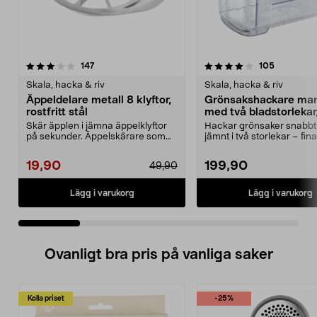
4.0 av 5 stjärnor
recensioner
4.0 av 5 stjärnor
recension
147
105
Skala, hacka & riv
Skala, hacka & riv
Äppeldelare metall 8 klyftor,
Grönsakshackare man
rostfritt stål
med två bladstorlekar,
liter
Skär äpplen i jämna äppelklyftor
Hackar grönsaker snabbt
på sekunder. Äppelskärare som
jämnt i två storlekar – fina
delar äpplet i 8 ...
grova bitar. Manu...
19,90
199,90
49,90
Lägg i varukorg
Lägg i varukorg
Ovanligt bra pris på vanliga saker
Kolla priset
-25%