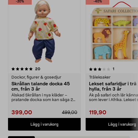
-20%
-40%
3.0 av 5 stjärnor
recensioner
5.0 av 5 stjärnor
recensioner
20
1
Dockor, figurer & gosedjur
Träleksaker
Skrållan talande docka 45
Lekset safaridjur i tr
cm, från 3 år
hylla, från 3 år
Älskad Skrållan i nya kläder –
Åk på safari och lär känn
pratande docka som kan säga 24
som lever i Afrika. Lekset 
meningar. Skrållan...
i trä – ...
399,00
119,90
499,00
Lägg i varukorg
Lägg i varukorg