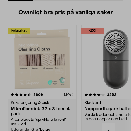
Ovanligt bra pris på vanliga saker
Kolla priset
-25%
4.0av 5 stjärnor
recensioner
4.5av 5 stjärnor
recensio
3809
3252
(9,97/st)
Köksrengöring & disk
Klädvård
Mikrofiberduk 32 x 31 cm, 4-
Noppborttagare batter
pack
Vårda kläder och andra tex
ta bort noppor och ludd.
Aftonbladets "självklara favorit” i
Noppborttagaren fräs...
test av d...
Utförande:
Grå/beige
-