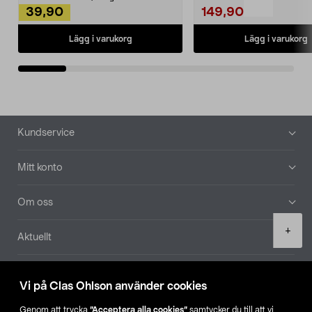
39,90
149,90
Lägg i varukorg
Lägg i varukorg
Sidfot
Kundservice
Mitt konto
Om oss
Product
+
Aktuellt
quantity
Våra bolag
Vi på Clas Ohlson använder cookies
Hitta butik
Genom att trycka
”Acceptera alla cookies”
samtycker du till att vi