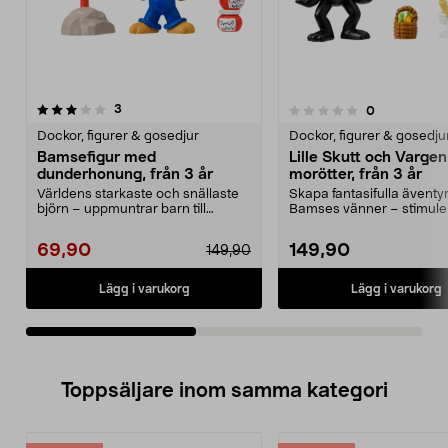
recensioner
4.5av 5 stjärnor
3
recensioner
0
0.0 av 5 stjärnor
Dockor, figurer & gosedjur
Dockor, figurer & gosedju
Bamsefigur med
Lille Skutt och Varge
dunderhonung, från 3 år
morötter, från 3 år
Världens starkaste och snällaste
Skapa fantasifulla ävent
björn – uppmuntrar barn till
Bamses vänner – stimule
fantasifull lek. B...
kreativ lek. Bamse fig...
69,90
149,90
149,90
Lägg i varukorg
Lägg i varukorg
Toppsäljare inom samma kategori