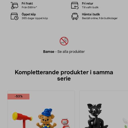
Fri frakt
Fri retur
Från 599 kr*
Till valfri butik
Öppet köp
Hämta i butik
365 dagar öppet köp
Beställ online, från butikslager
Bamse
-
Se alla produkter
Kompletterande produkter i samma
serie
-53%