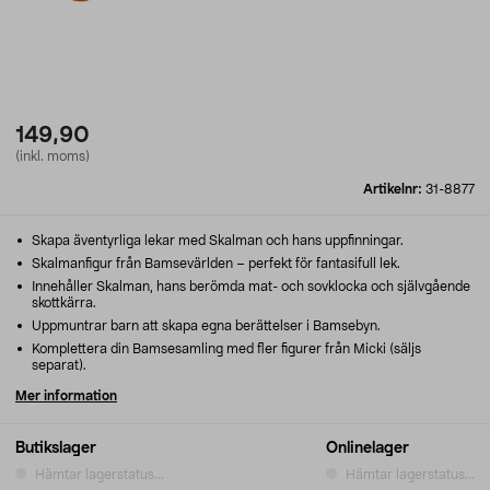
149,90
(inkl. moms)
Artikelnr:
31-8877
Skapa äventyrliga lekar med Skalman och hans uppfinningar.
Skalmanfigur från Bamsevärlden – perfekt för fantasifull lek.
Innehåller Skalman, hans berömda mat- och sovklocka och självgående
skottkärra.
Uppmuntrar barn att skapa egna berättelser i Bamsebyn.
Komplettera din Bamsesamling med fler figurer från Micki (säljs
separat).
Mer information
Butikslager
Onlinelager
Hämtar lagerstatus...
Hämtar lagerstatus...