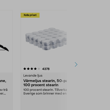
Kolla priset
Multibuy
4.5av 5 stjärnor
recensioner
4.5
4378
2
Levande ljus
Rengöringsm
nne,
Värmeljus stearin, 50-pack,
Bikarbonat
100 procent stearin
Ett allsidigt 
städning och 
v trä
100 procent stearin. Tillverkade i
ute. Städa med
er.
Sverige som brinner med en
vacker och sotfri ...