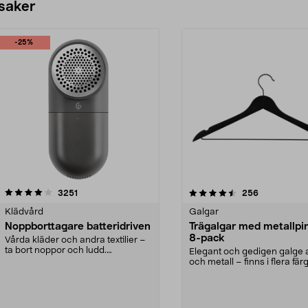
 saker
-25%
4.5av 5 stjärnor
recensioner
4.0av 5 stjärnor
recensioner
3251
256
Klädvård
Galgar
Noppborttagare batteridriven
Trägalgar med metallpi
8-pack
Vårda kläder och andra textilier –
ta bort noppor och ludd.
Elegant och gedigen galge a
Noppborttagaren fräs...
och metall – finns i flera färg
Galge med sv...