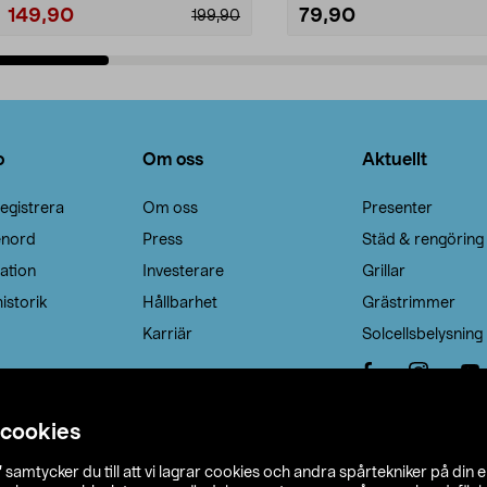
149,90
79,90
199,90
Lägg i varukorg
Lägg i varukorg
o
Om oss
Aktuellt
egistrera
Om oss
Presenter
enord
Press
Städ & rengöring
ation
Investerare
Grillar
istorik
Hållbarhet
Grästrimmer
Karriär
Solcellsbelysning
 cookies
”
samtycker du till att vi lagrar cookies och andra spårtekniker på din 