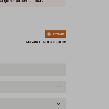
ängst ner på den här sidan.
Ledvance
-
Se alla produkter