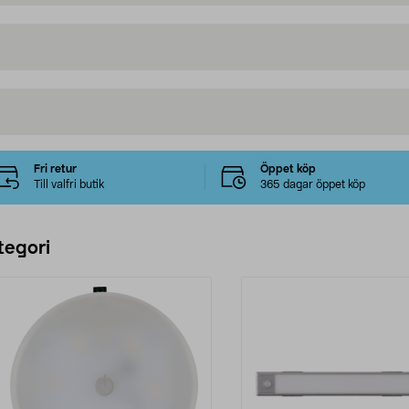
Fri retur
Öppet köp
Till valfri butik
365 dagar öppet köp
tegori