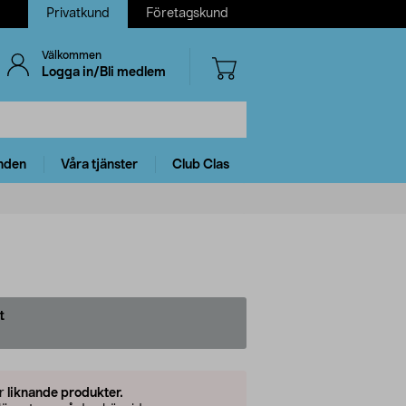
Privatkund
Företagskund
Välkommen
Logga in/Bli medlem
nden
Våra tjänster
Club Clas
t
er
liknande produkter.