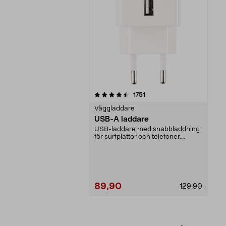
5av 5 stjärnor
recensioner
1751
Väggladdare
USB-A laddare
USB-laddare med snabbladdning
för surfplattor och telefoner.
Strömadapter med he...
89,90
129,90
Lägg i varukorg