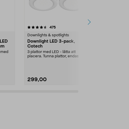
4.5 av 5 stjärnor
recensioner
4.0
475
8
Downlights & spotlights
Skåp- & bänk
 LED
Downlight LED 3-pack,
Bänkarmatu
 cm
Cotech
Praktisk bän
Passar i kök,...
p med
3 plattor med LED - lätta att
placera. Tunna plattor, endast 9
Effekt:
9,5 W
mm, med Ø 67 mm. ...
299,00
359,00