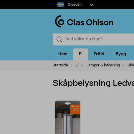
Select
Sweden
market
Hem
El
Fritid
Bygg
Startsida
El
Lampor & belysning
Skå
Skåpbelysning Ledv