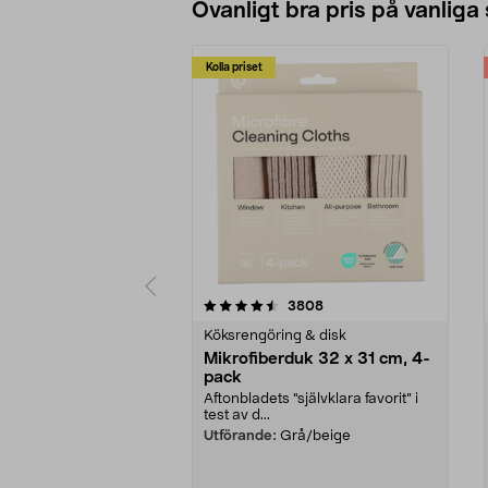
Ovanligt bra pris på vanliga
Kolla priset
5av 5 stjärnor
4.0av 5 stjärnor
recensioner
3808
Köksrengöring & disk
Mikrofiberduk 32 x 31 cm, 4-
pack
Aftonbladets "självklara favorit” i
test av d...
Utförande:
Grå/beige