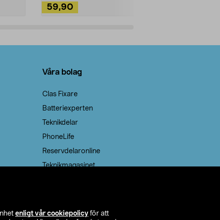
59,90
49,90
Lägg i varukorg
Lägg
Våra bolag
Clas Fixare
Batteriexperten
Teknikdelar
PhoneLife
Reservdelaronline
Teknikmagasinet
enhet
enligt vår cookiepolicy
för att