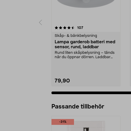
5 av 5 stjärnor
4.0 av 5 stjärnor
recensioner
107
Skåp- & bänkbelysning
Lampa garderob batteri med
sensor, rund, laddbar
Rund liten skåpbelysning – tänds
när du öppnar dörren. Laddbar
lampa för gardero...
79,90
Passande tillbehör
-31%