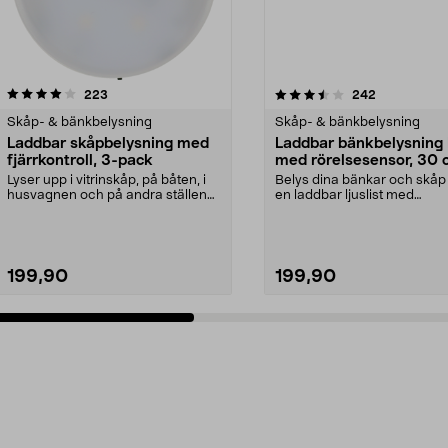
3.5 av 5 stjärnor
recensioner
4.5 av 5 stjärnor
recensioner
223
242
Skåp- & bänkbelysning
Skåp- & bänkbelysning
Laddbar skåpbelysning med
Laddbar bänkbelysning
fjärrkontroll, 3-pack
med rörelsesensor, 30
Lyser upp i vitrinskåp, på båten, i
Belys dina bänkar och skå
husvagnen och på andra ställen
en laddbar ljuslist med
utan väggutta...
rörelsesensor. Laddbar LE...
199,90
199,90