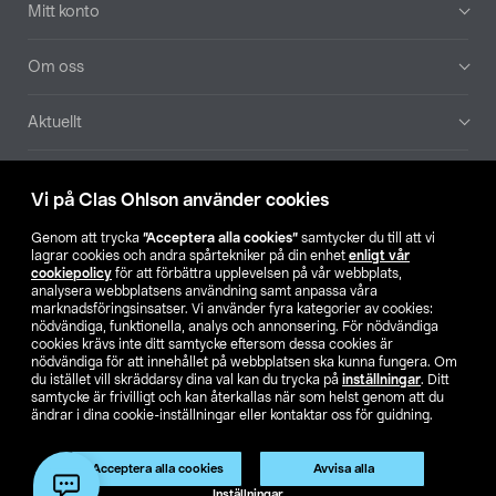
Mitt konto
Om oss
Aktuellt
Våra bolag
Vi på Clas Ohlson använder cookies
Hitta butik
Genom att trycka
”Acceptera alla cookies”
samtycker du till att vi
lagrar cookies och andra spårtekniker på din enhet
enligt vår
cookiepolicy
för att förbättra upplevelsen på vår webbplats,
SE
NO
FI
analysera webbplatsens användning samt anpassa våra
marknadsföringsinsatser. Vi använder fyra kategorier av cookies:
nödvändiga, funktionella, analys och annonsering. För nödvändiga
cookies krävs inte ditt samtycke eftersom dessa cookies är
nödvändiga för att innehållet på webbplatsen ska kunna fungera. Om
du istället vill skräddarsy dina val kan du trycka på
inställningar
. Ditt
samtycke är frivilligt och kan återkallas när som helst genom att du
ändrar i dina cookie-inställningar eller kontaktar oss för guidning.
Köpvillkor
Privacy statement
Klubbvillkor
För företag
Ändra till priser exklusive moms
Produkten har utgått
Acceptera alla cookies
Avvisa alla
Artikelnr:
50-5373
Inställningar