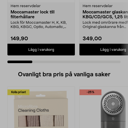
Hem reservdelar
Hem reservdelar
Moccamaster lock till
Moccamaster glaska
filterhållare
KBG/CD/GCS, 1,25 lit
Lock för Moccamaster H, K, KB,
Lock med omrörare medfö
KBG, KBGC, Optio, Automatic,
Original glaskanna från
Automatic S, Manual ...
Moccamaster. Förläng livet
149,90
349,00
Lägg i varukorg
Lägg i varukorg
Ovanligt bra pris på vanliga saker
Kolla priset
-25%