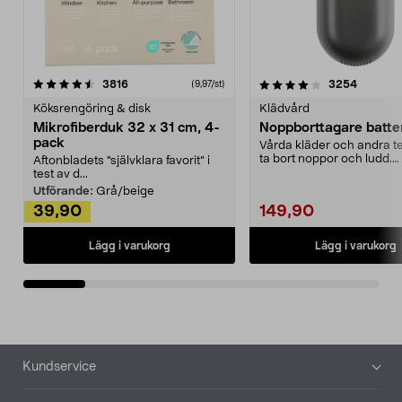
4.0av 5 stjärnor
recensioner
4.5av 5 stjärnor
recensio
3816
3254
(9,97/st)
Köksrengöring & disk
Klädvård
Mikrofiberduk 32 x 31 cm, 4-
Noppborttagare batter
pack
Vårda kläder och andra tex
ta bort noppor och ludd.
Aftonbladets "självklara favorit” i
Noppborttagaren fräs...
test av d...
Utförande:
Grå/beige
39,90
149,90
Lägg i varukorg
Lägg i varukorg
Sidfot
Kundservice