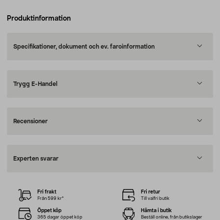
Produktinformation
Specifikationer, dokument och ev. faroinformation
Trygg E-Handel
Recensioner
Experten svarar
Fri frakt
Fri retur
Från 599 kr*
Till valfri butik
Öppet köp
Hämta i butik
365 dagar öppet köp
Beställ online, från butikslager