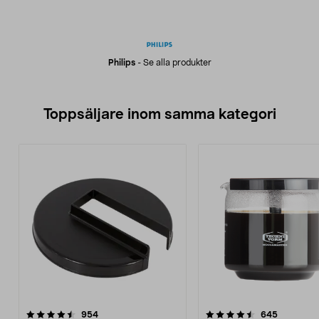
Philips
-
Se alla produkter
Toppsäljare inom samma kategori
4.5 av 5 stjärnor
recensioner
4.5 av 5 stjärnor
recension
954
645