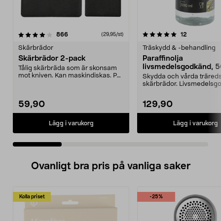
5.0 av 5 stjärnor
recensioner
4.0 av 5 stjärnor
recensioner
866
12
(29,95/st)
Skärbrädor
Träskydd & -behandling
Skärbrädor 2-pack
Paraffinolja
livsmedelsgodkänd, 
Tålig skärbräda som är skonsam
mot kniven. Kan maskindiskas. PP-
Skydda och vårda träred
plast.
skärbrädor. Livsmedelsg
paraffinolja för t...
59,90
129,90
Lägg i varukorg
Lägg i varukorg
Ovanligt bra pris på vanliga saker
Kolla priset
-25%