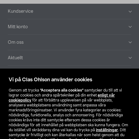
Sidfot
Kundservice
Mitt konto
Om oss
Aktuellt
Våra bolag
Vi på Clas Ohlson använder cookies
Hitta butik
Genom att trycka
”Acceptera alla cookies”
samtycker du till att vi
lagrar cookies och andra spårtekniker på din enhet
enligt vår
cookiepolicy
för att förbättra upplevelsen på vår webbplats,
SE
NO
FI
analysera webbplatsens användning samt anpassa våra
marknadsföringsinsatser. Vi använder fyra kategorier av cookies:
nödvändiga, funktionella, analys och annonsering. För nödvändiga
cookies krävs inte ditt samtycke eftersom dessa cookies är
nödvändiga för att innehållet på webbplatsen ska kunna fungera. Om
du istället vill skräddarsy dina val kan du trycka på
inställningar
. Ditt
samtycke är frivilligt och kan återkallas när som helst genom att du