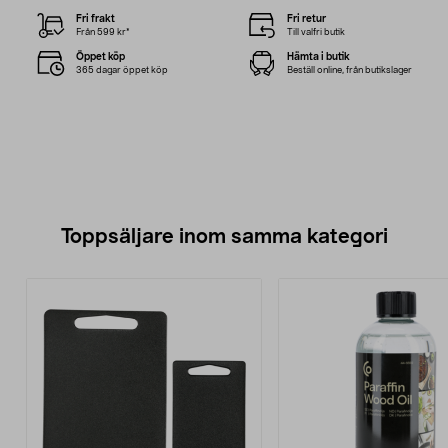
Fri frakt
Fri retur
Från 599 kr*
Till valfri butik
Öppet köp
Hämta i butik
365 dagar öppet köp
Beställ online, från butikslager
Toppsäljare inom samma kategori