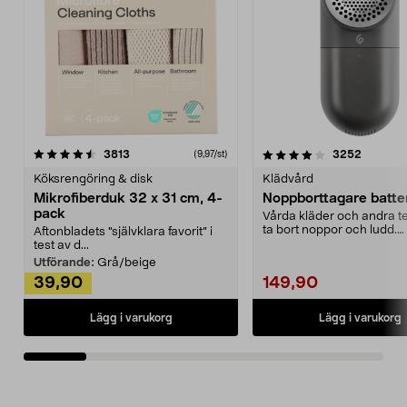
4.0av 5 stjärnor
recensioner
4.5av 5 stjärnor
recensio
3813
3252
(9,97/st)
Köksrengöring & disk
Klädvård
Mikrofiberduk 32 x 31 cm, 4-
Noppborttagare batter
pack
Vårda kläder och andra tex
ta bort noppor och ludd.
Aftonbladets "självklara favorit” i
Noppborttagaren fräs...
test av d...
Utförande:
Grå/beige
39,90
149,90
Lägg i varukorg
Lägg i varukorg