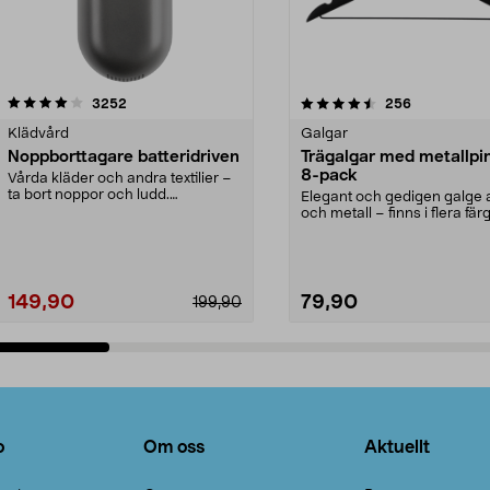
4.5av 5 stjärnor
recensioner
4.0av 5 stjärnor
recensioner
3252
256
Klädvård
Galgar
Noppborttagare batteridriven
Trägalgar med metallpi
8-pack
Vårda kläder och andra textilier –
ta bort noppor och ludd.
Elegant och gedigen galge a
Noppborttagaren fräs...
och metall – finns i flera färg
Galge med sv...
149,90
79,90
199,90
Lägg i varukorg
Lägg i varukorg
o
Om oss
Aktuellt