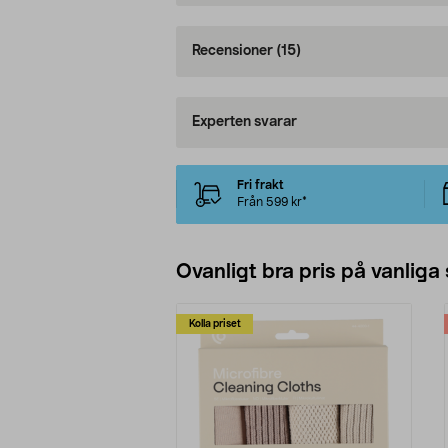
Recensioner
(15)
Experten svarar
Fri frakt
Från 599 kr*
Ovanligt bra pris på vanliga
Kolla priset