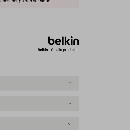
ängst ner på den här sidan.
Belkin
-
Se alla produkter