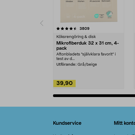
5av 5 stjärnor
4.0av 5 stjärnor
recensioner
3809
Köksrengöring & disk
Mikrofiberduk 32 x 31 cm, 4-
pack
Aftonbladets "självklara favorit” i
test av d...
Utförande:
Grå/beige
39,90
Lägg i varukorg
Sidfot
Kundservice
Mitt kont