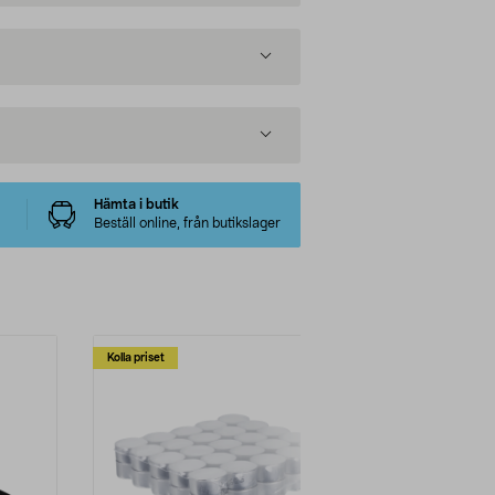
Hämta i butik
Beställ online, från butikslager
Kolla priset
Multibuy