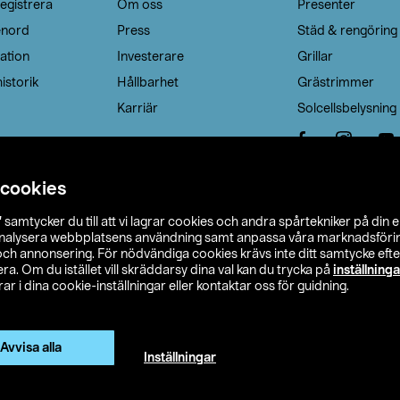
egistrera
Om oss
Presenter
enord
Press
Städ & rengöring
ation
Investerare
Grillar
istorik
Hållbarhet
Grästrimmer
Karriär
Solcellsbelysning
 cookies
”
samtycker du till att vi lagrar cookies och andra spårtekniker på din 
analysera webbplatsens användning samt anpassa våra marknadsförings
 och annonsering. För nödvändiga cookies krävs inte ditt samtycke ef
a. Om du istället vill skräddarsy dina val kan du trycka på
inställninga
r i dina cookie-inställningar eller kontaktar oss för guidning.
s Ohlson
Köpvillkor
Privacy statement
Klubbvillkor
H
Ändra till priser exklusive moms
Avvisa alla
Inställningar