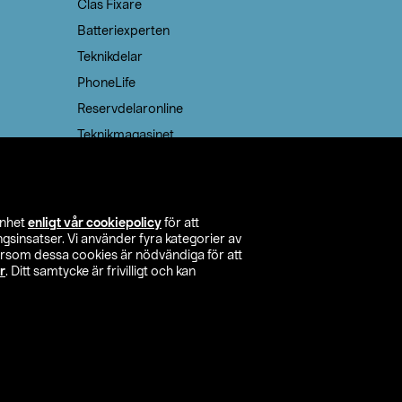
Clas Fixare
Batteriexperten
Teknikdelar
PhoneLife
Reservdelaronline
Teknikmagasinet
enhet
enligt vår cookiepolicy
för att
insatser. Vi använder fyra kategorier av
tersom dessa cookies är nödvändiga för att
r
. Ditt samtycke är frivilligt och kan
itta butik