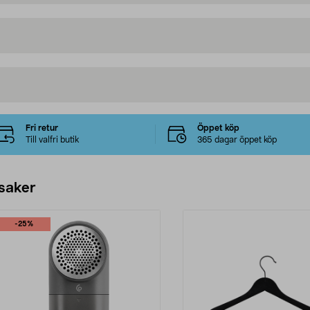
Fri retur
Öppet köp
Till valfri butik
365 dagar öppet köp
 saker
-25%