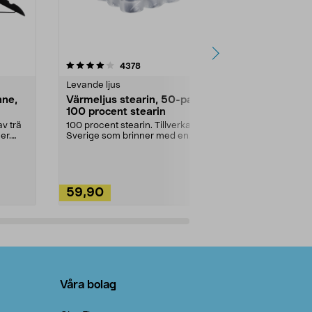
4.5av 5 stjärnor
recensioner
4.5
4378
2
Levande ljus
Rengöringsm
nne,
Värmeljus stearin, 50-pack,
Bikarbonat
100 procent stearin
Ett allsidigt 
städning och 
v trä
100 procent stearin. Tillverkade i
ute. Städa med
er.
Sverige som brinner med en
vacker och sotfri ...
59,90
49,90
Lägg i varukorg
Lägg
Våra bolag