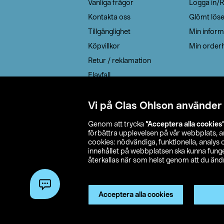
Vanliga frågor
Logga in/R
Kontakta oss
Glömt lös
Tillgänglighet
Min inform
Köpvillkor
Min orderh
Retur / reklamation
Elavfall
Cookie policy
Leveransalternativ
Vi på Clas Ohlson använder
Genom att trycka
”Acceptera alla cookies
förbättra upplevelsen på vår webbplats, 
cookies: nödvändiga, funktionella, analys
innehållet på webbplatsen ska kunna funger
återkallas när som helst genom att du ändra
© 2026 Cla
Acceptera alla cookies