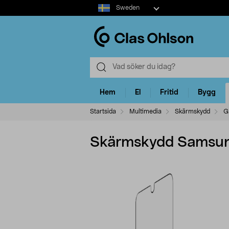
Select
Sweden
market
Hem
El
Fritid
Bygg
Startsida
Multimedia
Skärmskydd
G
Skärmskydd Samsung