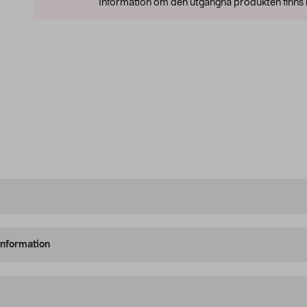
Information om den utgångna produkten finns l
information