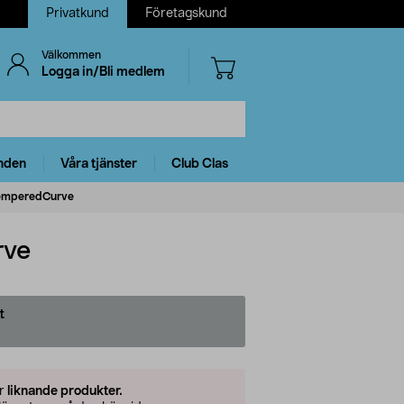
Privatkund
Företagskund
Välkommen
Logga in/Bli medlem
nden
Våra tjänster
Club Clas
TemperedCurve
rve
t
er
liknande produkter.