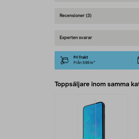
Recensioner
(3)
Experten svarar
Fri frakt
Från 599 kr*
Toppsäljare inom samma ka