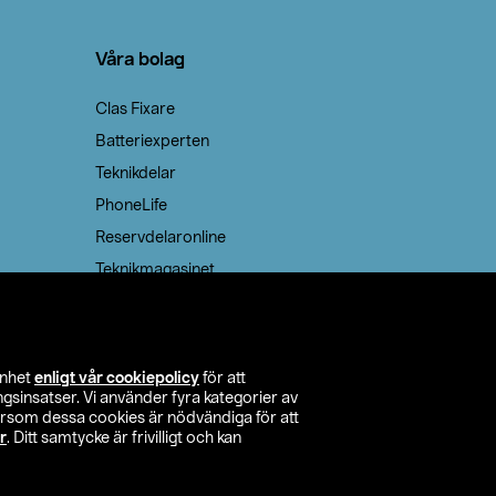
Våra bolag
Clas Fixare
Batteriexperten
Teknikdelar
PhoneLife
Reservdelaronline
Teknikmagasinet
enhet
enligt vår cookiepolicy
för att
insatser. Vi använder fyra kategorier av
tersom dessa cookies är nödvändiga för att
r
. Ditt samtycke är frivilligt och kan
itta butik