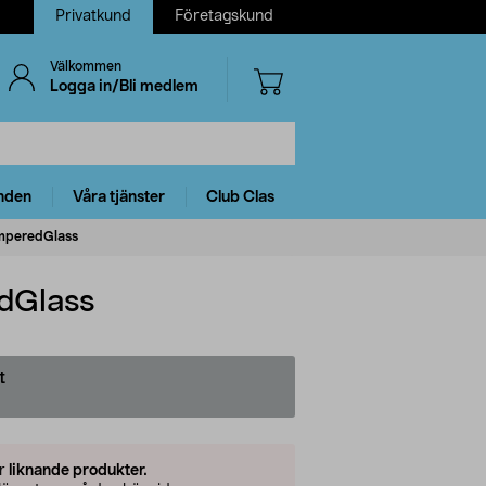
Privatkund
Företagskund
Välkommen
Logga in/Bli medlem
nden
Våra tjänster
Club Clas
emperedGlass
dGlass
t
er
liknande produkter.