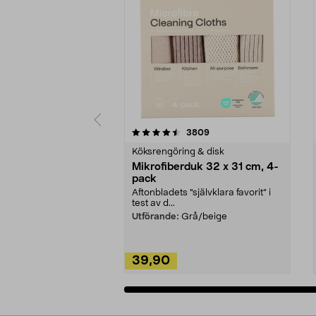
5av 5 stjärnor
4.0av 5 stjärnor
recensioner
3809
Köksrengöring & disk
Mikrofiberduk 32 x 31 cm, 4-
pack
Aftonbladets "självklara favorit” i
test av d...
Utförande:
Grå/beige
39,90
Lägg i varukorg