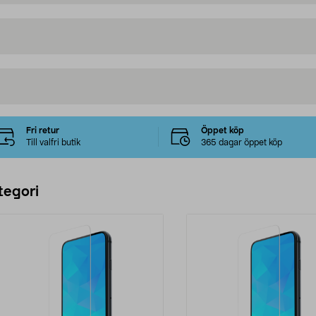
Fri retur
Öppet köp
Till valfri butik
365 dagar öppet köp
tegori