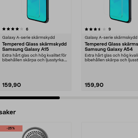
3.5 av 5 stjärnor
recensioner
4.0 av 5 stjärnor
recensioner
6
9
Galaxy A-serie skärmskydd
Galaxy A-serie skärmskydd
Tempered Glass skärmskydd
Tempered Glass skärm
Samsung Galaxy A15
Samsung Galaxy A54
Extra hårt glas och hög kvalitet för
Extra hårt glas och hög kvali
bibehållen skärpa och ljusstyrka.
bibehållen skärpa och ljusst
Skärmskyd...
Skärmskyd...
159,90
159,90
 saker
-25%