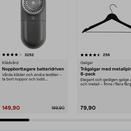
4.5av 5 stjärnor
recensioner
4.0av 5 stjärnor
recensioner
3252
256
Klädvård
Galgar
Noppborttagare batteridriven
Trägalgar med metallpi
8-pack
Vårda kläder och andra textilier –
ta bort noppor och ludd.
Elegant och gedigen galge a
Noppborttagaren fräs...
och metall – finns i flera färg
Galge med sv...
149,90
79,90
199,90
Lägg i varukorg
Lägg i varukorg