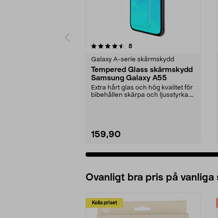
5 av 5 stjärnor
4.0 av 5 stjärnor
recensioner
8
Galaxy A-serie skärmskydd
Tempered Glass skärmskydd
Samsung Galaxy A55
Extra hårt glas och hög kvalitet för
bibehållen skärpa och ljusstyrka.
Skärmskyd...
159,90
Ovanligt bra pris på vanliga
Kolla priset