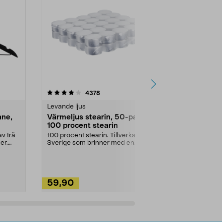
4.5av 5 stjärnor
recensioner
4.5
4378
2
Levande ljus
Rengöringsm
nne,
Värmeljus stearin, 50-pack,
Bikarbonat
100 procent stearin
Ett allsidigt 
städning och 
v trä
100 procent stearin. Tillverkade i
ute. Städa med
er.
Sverige som brinner med en
vacker och sotfri ...
59,90
49,90
Lägg i varukorg
Lägg