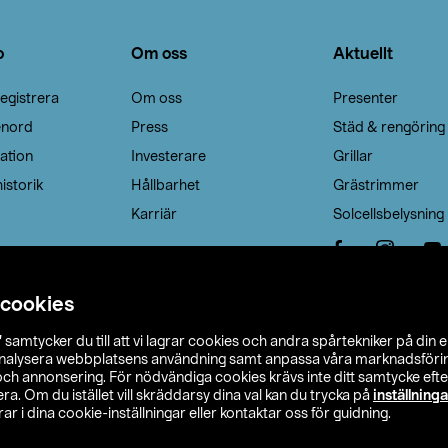
o
Om oss
Aktuellt
egistrera
Om oss
Presenter
enord
Press
Städ & rengöring
ation
Investerare
Grillar
istorik
Hållbarhet
Grästrimmer
Karriär
Solcellsbelysning
 cookies
”
samtycker du till att vi lagrar cookies och andra spårtekniker på din 
analysera webbplatsens användning samt anpassa våra marknadsförings
 och annonsering. För nödvändiga cookies krävs inte ditt samtycke ef
a. Om du istället vill skräddarsy dina val kan du trycka på
inställninga
r i dina cookie-inställningar eller kontaktar oss för guidning.
s Ohlson
Köpvillkor
Privacy statement
Klubbvillkor
H