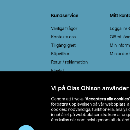
Sidfot
Kundservice
Mitt kont
Vanliga frågor
Logga in/R
Kontakta oss
Glömt lös
Tillgänglighet
Min inform
Köpvillkor
Min orderh
Retur / reklamation
Elavfall
Cookie policy
Leveransalternativ
Vi på Clas Ohlson använder
Genom att trycka
”Acceptera alla cookies
förbättra upplevelsen på vår webbplats, 
cookies: nödvändiga, funktionella, analys
innehållet på webbplatsen ska kunna funger
återkallas när som helst genom att du ändra
© 2026 Cla