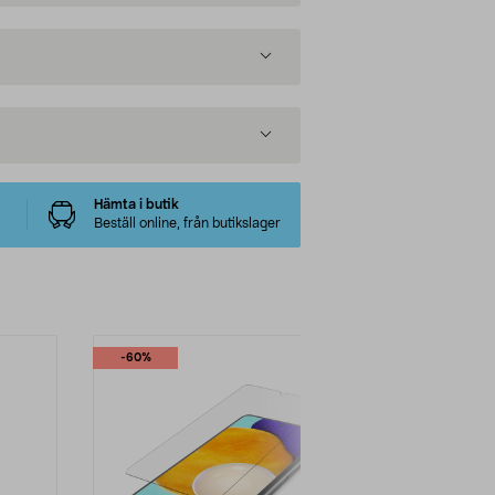
Hämta i butik
Beställ online, från butikslager
-60%