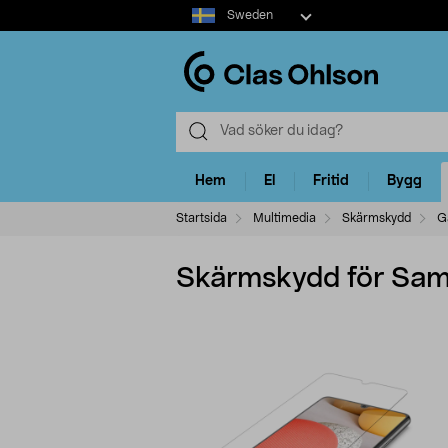
Select
Sweden
market
Hem
El
Fritid
Bygg
Startsida
Multimedia
Skärmskydd
G
Skärmskydd för Sam