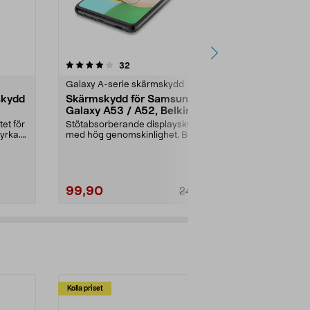
4.5 av 5 stjärnor
recensioner
5.0
32
8
Galaxy A-serie skärmskydd
Galaxy A-ser
skydd
Skärmskydd för Samsung
Tempered G
Galaxy A53 / A52, Belkin
Samsung G
TemperedGlass
tet för
Stötabsorberande displayskydd
Extra hårt gla
yrka.
med hög genomskinlighet. Belkin
bibehållen sk
ScreenForce Temper...
Skärmskyd...
99,90
159,90
249,00
Kolla priset
Multibuy