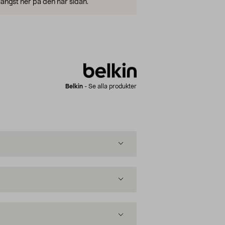
ängst ner på den här sidan.
Belkin
-
Se alla produkter