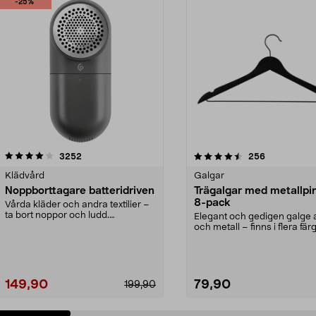
-25%
4.5av 5 stjärnor
recensioner
4.0av 5 stjärnor
recensioner
3252
256
Klädvård
Galgar
Noppborttagare batteridriven
Trägalgar med metallpi
8-pack
Vårda kläder och andra textilier –
ta bort noppor och ludd.
Elegant och gedigen galge a
Noppborttagaren fräs...
och metall – finns i flera färg
Galge med sv...
149,90
79,90
199,90