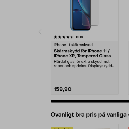
5 av 5 stjärnor
4.5 av 5 stjärnor
recensioner
609
iPhone 11 skärmskydd
Skärmskydd för iPhone 11 /
iPhone XR, Tempered Glass
Härdat glas för extra skydd mot
repor och sprickor. Displayskyddet
är extremt hå...
159,90
Ovanligt bra pris på vanliga