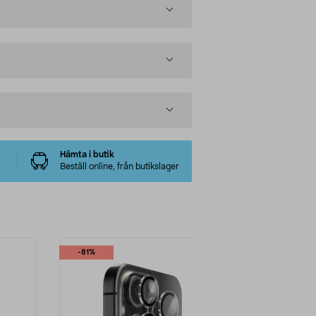
Hämta i butik
Beställ online, från butikslager
-81%
-71%