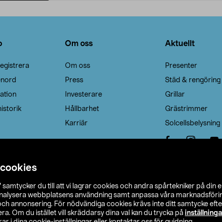
Lägg i varukorg
Lägg i varukorg
o
Om oss
Aktuellt
egistrera
Om oss
Presenter
enord
Press
Städ & rengöring
ation
Investerare
Grillar
istorik
Hållbarhet
Grästrimmer
Karriär
Solcellsbelysning
 cookies
”
samtycker du till att vi lagrar cookies och andra spårtekniker på din 
analysera webbplatsens användning samt anpassa våra marknadsförings
 och annonsering. För nödvändiga cookies krävs inte ditt samtycke ef
a. Om du istället vill skräddarsy dina val kan du trycka på
inställninga