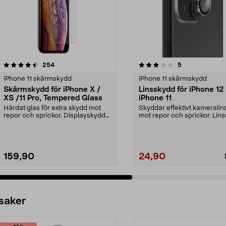
3.0 av 5 stjärnor
recensioner
5.0 av 5 stjärnor
recensioner
254
5
iPhone 11 skärmskydd
iPhone 11 skärmskydd
Skärmskydd för iPhone X /
Linsskydd för iPhone 12
XS /11 Pro, Tempered Glass
iPhone 11
Härdat glas för extra skydd mot
Skyddar effektivt kameralin
repor och sprickor. Displayskyddet
mot repor och sprickor. Lin
är extremt hå...
för iPhone 12...
159,90
24,90
 saker