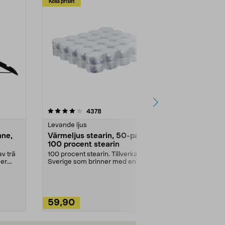
Kolla priset
Multibuy
4.5av 5 stjärnor
recensioner
4.5
4378
2
Levande ljus
Rengöringsm
nne,
Värmeljus stearin, 50-pack,
Bikarbonat
100 procent stearin
Ett allsidigt 
städning och 
v trä
100 procent stearin. Tillverkade i
ute. Städa med
er.
Sverige som brinner med en
vacker och sotfri ...
59,90
49,90