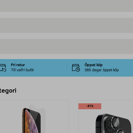
Fri retur
Öppet köp
Till valfri butik
365 dagar öppet köp
tegori
-81%