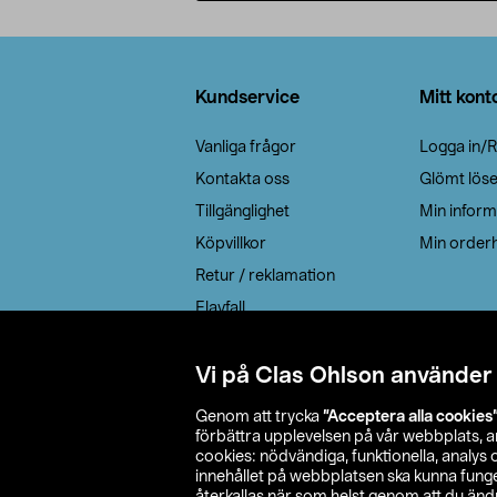
Lägg i varukorg
Sidfot
Kundservice
Mitt kont
Vanliga frågor
Logga in/R
Kontakta oss
Glömt lös
Tillgänglighet
Min inform
Köpvillkor
Min orderh
Retur / reklamation
Elavfall
Cookie policy
Leveransalternativ
Vi på Clas Ohlson använder
Genom att trycka
”Acceptera alla cookies
förbättra upplevelsen på vår webbplats, 
cookies: nödvändiga, funktionella, analys
innehållet på webbplatsen ska kunna funger