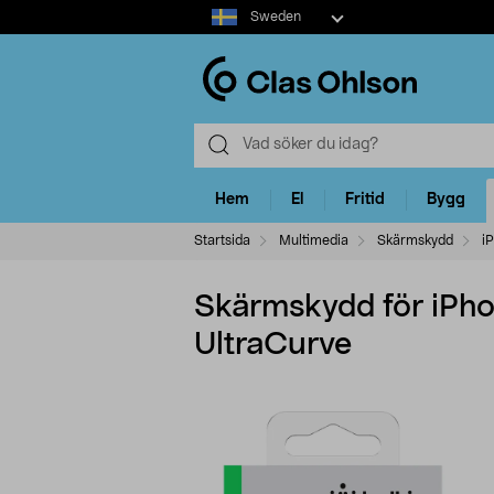
Select
Sweden
market
Hem
El
Fritid
Bygg
Startsida
Multimedia
Skärmskydd
i
Skärmskydd för iPhon
UltraCurve