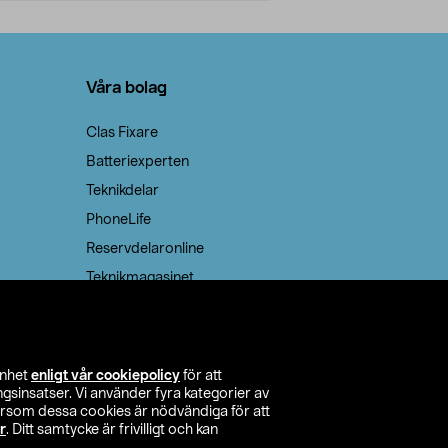
Lägg i varukorg
Lägg
Våra bolag
Clas Fixare
Batteriexperten
Teknikdelar
PhoneLife
Reservdelaronline
Teknikmagasinet
enhet
enligt vår cookiepolicy
för att
insatser. Vi använder fyra kategorier av
tersom dessa cookies är nödvändiga för att
r
. Ditt samtycke är frivilligt och kan