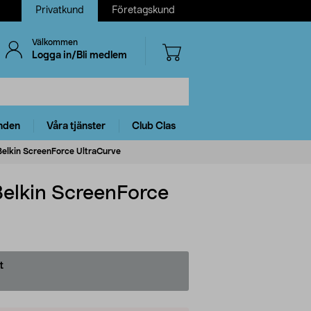
Privatkund
Företagskund
Välkommen
Logga in/Bli medlem
nden
Våra tjänster
Club Clas
 Belkin ScreenForce UltraCurve
Belkin ScreenForce
t