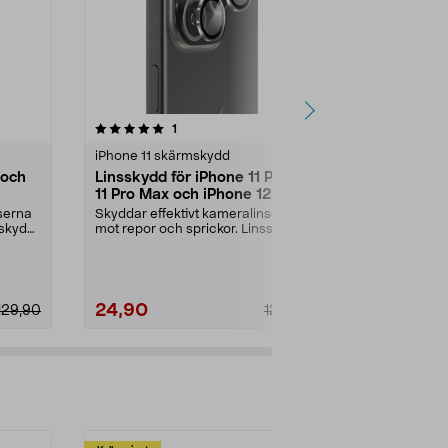
4.0 av 5 stjärnor
recensioner
4.5
1
iPhone 11 skärmskydd
iPhone 11 sk
 och
Linsskydd för iPhone 11 Pro /
Skärmskydd 
11 Pro Max och iPhone 12 Pro
Max / XS Ma
ScreenForce
serna
Skyddar effektivt kameralinserna
Tåligt japan
sskydd
mot repor och sprickor. Linsskydd
ger extra sky
för iPhone 11...
sprickor. Extre
24,90
99,90
129,90
129,90