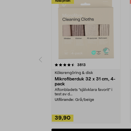
Kolla priset
5av 5 stjärnor
4.0av 5 stjärnor
recensioner
3813
Köksrengöring & disk
Mikrofiberduk 32 x 31 cm, 4-
pack
Aftonbladets "självklara favorit” i
test av d...
Utförande:
Grå/beige
39,90