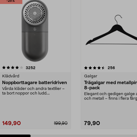
-25%
4.5av 5 stjärnor
recensioner
4.0av 5 stjärnor
recensioner
3252
256
Klädvård
Galgar
Noppborttagare batteridriven
Trägalgar med metallpi
8-pack
Vårda kläder och andra textilier –
ta bort noppor och ludd.
Elegant och gedigen galge a
Noppborttagaren fräs...
och metall – finns i flera färg
Galge med sv...
149,90
79,90
199,90