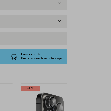
Hämta i butik
Beställ online, från butikslager
-81%
-71%