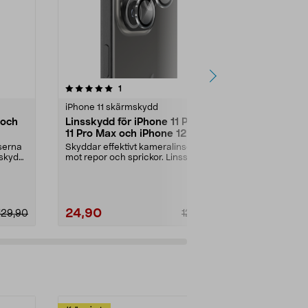
4.0 av 5 stjärnor
recensioner
4.5
1
iPhone 11 skärmskydd
iPhone 11 sk
 och
Linsskydd för iPhone 11 Pro /
Skärmskydd 
11 Pro Max och iPhone 12 Pro
Max / XS Ma
ScreenForce
serna
Skyddar effektivt kameralinserna
Tåligt japan
sskydd
mot repor och sprickor. Linsskydd
ger extra sky
för iPhone 11...
sprickor. Extre
24,90
99,90
129,90
129,90