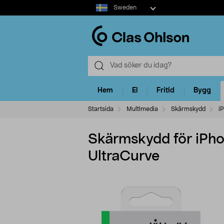
Select
Sweden
market
Hem
El
Fritid
Bygg
Startsida
Multimedia
Skärmskydd
i
Skärmskydd för iPhon
UltraCurve