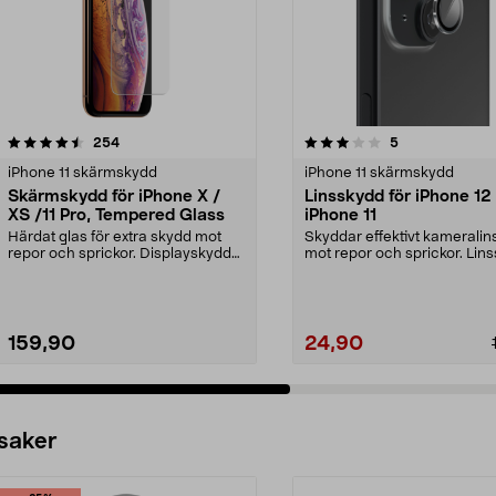
3.0 av 5 stjärnor
recensioner
5.0 av 5 stjärnor
recensioner
254
5
iPhone 11 skärmskydd
iPhone 11 skärmskydd
Skärmskydd för iPhone X /
Linsskydd för iPhone 12
XS /11 Pro, Tempered Glass
iPhone 11
Härdat glas för extra skydd mot
Skyddar effektivt kameralin
repor och sprickor. Displayskyddet
mot repor och sprickor. Lin
är extremt hå...
för iPhone 12...
159,90
24,90
 saker