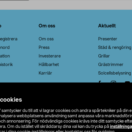
Lägg i varukorg
Lägg i varukorg
o
Om oss
Aktuellt
egistrera
Om oss
Presenter
enord
Press
Städ & rengöring
ation
Investerare
Grillar
istorik
Hållbarhet
Grästrimmer
Karriär
Solcellsbelysning
 cookies
”
samtycker du till att vi lagrar cookies och andra spårtekniker på din 
analysera webbplatsens användning samt anpassa våra marknadsförings
 och annonsering. För nödvändiga cookies krävs inte ditt samtycke ef
a. Om du istället vill skräddarsy dina val kan du trycka på
inställninga