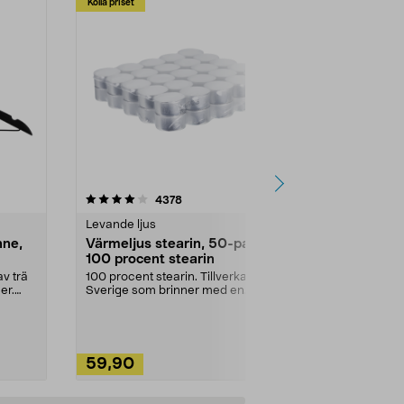
Kolla priset
Multibuy
4.5av 5 stjärnor
recensioner
4.5
4378
2
Levande ljus
Rengöringsm
nne,
Värmeljus stearin, 50-pack,
Bikarbonat
100 procent stearin
Ett allsidigt 
städning och 
v trä
100 procent stearin. Tillverkade i
ute. Städa med
er.
Sverige som brinner med en
vacker och sotfri ...
59,90
49,90