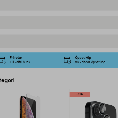
Fri retur
Öppet köp
Till valfri butik
365 dagar öppet köp
tegori
-81%