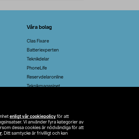
Lägg i varukorg
Lägg
Våra bolag
Clas Fixare
Batteriexperten
Teknikdelar
PhoneLife
Reservdelaronline
Teknikmagasinet
enhet
enligt vår cookiepolicy
för att
insatser. Vi använder fyra kategorier av
tersom dessa cookies är nödvändiga för att
r
. Ditt samtycke är frivilligt och kan