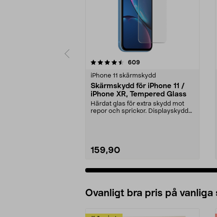
5 av 5 stjärnor
4.5 av 5 stjärnor
recensioner
609
iPhone 11 skärmskydd
Skärmskydd för iPhone 11 /
iPhone XR, Tempered Glass
Härdat glas för extra skydd mot
repor och sprickor. Displayskyddet
är extremt hå...
159,90
Ovanligt bra pris på vanliga