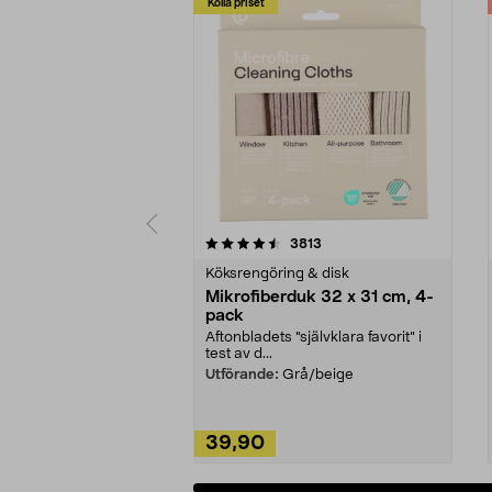
Kolla priset
5av 5 stjärnor
4.0av 5 stjärnor
recensioner
3813
Köksrengöring & disk
Mikrofiberduk 32 x 31 cm, 4-
pack
Aftonbladets "självklara favorit” i
test av d...
Utförande:
Grå/beige
39,90