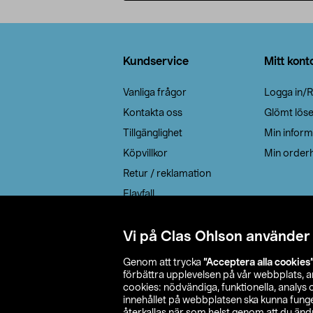
Lägg i varukorg
Sidfot
Kundservice
Mitt kont
Vanliga frågor
Logga in/R
Kontakta oss
Glömt lös
Tillgänglighet
Min inform
Köpvillkor
Min orderh
Retur / reklamation
Elavfall
Cookie policy
Leveransalternativ
Vi på Clas Ohlson använder
Genom att trycka
”Acceptera alla cookies
förbättra upplevelsen på vår webbplats, 
cookies: nödvändiga, funktionella, analys
innehållet på webbplatsen ska kunna funger