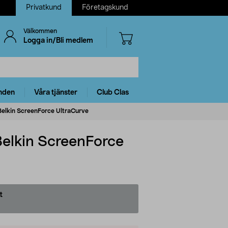
Privatkund
Företagskund
Välkommen
Logga in/Bli medlem
nden
Våra tjänster
Club Clas
 Belkin ScreenForce UltraCurve
Belkin ScreenForce
t