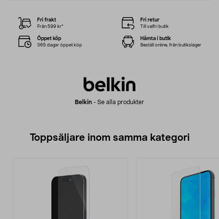
Fri frakt
Fri retur
Från 599 kr*
Till valfri butik
Öppet köp
Hämta i butik
365 dagar öppet köp
Beställ online, från butikslager
Belkin
-
Se alla produkter
Toppsäljare inom samma kategori