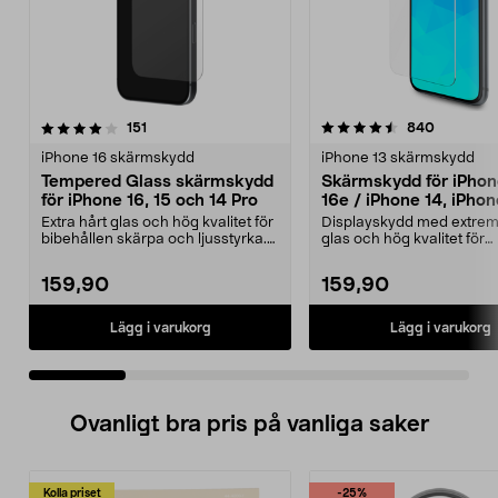
4.5 av 5 stjärnor
recensioner
4.5 av 5 stjärnor
recension
151
840
iPhone 16 skärmskydd
iPhone 13 skärmskydd
Tempered Glass skärmskydd
Skärmskydd för iPhone
för iPhone 16, 15 och 14 Pro
16e / iPhone 14, iPhon
13 Pro, Tempered Gla
Extra hårt glas och hög kvalitet för
Displayskydd med extremt
bibehållen skärpa och ljusstyrka.
glas och hög kvalitet för
Skärmskyd...
bibehållen skärpa och lj...
159,90
159,90
Lägg i varukorg
Lägg i varukorg
Ovanligt bra pris på vanliga saker
Kolla priset
-25%