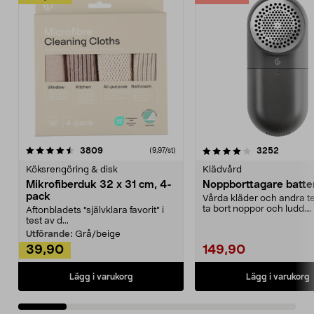
4.0av 5 stjärnor
recensioner
4.5av 5 stjärnor
recensio
3809
3252
(9,97/st)
Köksrengöring & disk
Klädvård
Mikrofiberduk 32 x 31 cm, 4-
Noppborttagare batter
pack
Vårda kläder och andra tex
ta bort noppor och ludd.
Aftonbladets "självklara favorit” i
Noppborttagaren fräs...
test av d...
Utförande:
Grå/beige
39,90
149,90
Lägg i varukorg
Lägg i varukorg