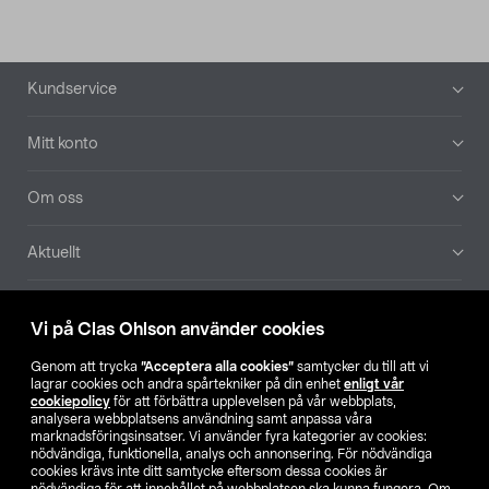
Sidfot
Kundservice
Mitt konto
Om oss
Aktuellt
Våra bolag
Vi på Clas Ohlson använder cookies
Hitta butik
Genom att trycka
”Acceptera alla cookies”
samtycker du till att vi
lagrar cookies och andra spårtekniker på din enhet
enligt vår
cookiepolicy
för att förbättra upplevelsen på vår webbplats,
SE
NO
FI
analysera webbplatsens användning samt anpassa våra
marknadsföringsinsatser. Vi använder fyra kategorier av cookies:
nödvändiga, funktionella, analys och annonsering. För nödvändiga
cookies krävs inte ditt samtycke eftersom dessa cookies är