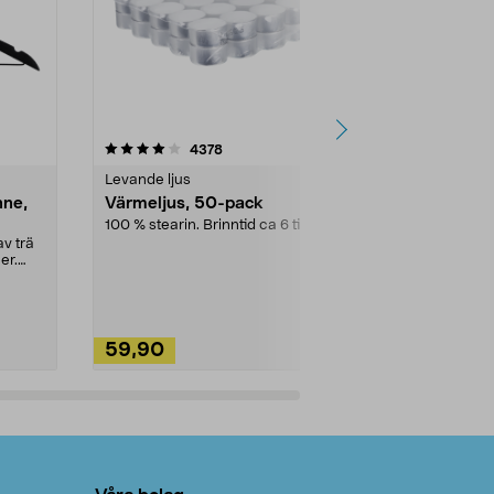
4.5av 5 stjärnor
recensioner
4.5
4378
2
Levande ljus
Rengöringsm
nne,
Värmeljus, 50-pack
Bikarbonat
100 % stearin. Brinntid ca 6 tim.
Ett allsidigt 
städning och 
v trä
ute. Städa med
er.
59,90
49,90
Lägg i varukorg
Lägg