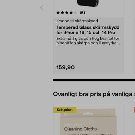
0 av 5 stjärnor
4.5 av 5 stjärnor
recensioner
151
iPhone 16 skärmskydd
Tempered Glass skärmskydd
för iPhone 16, 15 och 14 Pro
Extra hårt glas och hög kvalitet för
bibehållen skärpa och ljusstyrka.
Skärmskyd...
159,90
Ovanligt bra pris på vanliga
Kolla priset