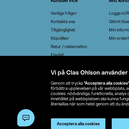
Kundservice
Mitt kont
Vanliga frågor
Logga in/R
Kontakta oss
Glömt lös
Tillgänglighet
Min inform
Köpvillkor
Min orderh
Retur / reklamation
Elavfall
Cookie policy
Leveransalternativ
Vi på Clas Ohlson använder
Genom att trycka
”Acceptera alla cookies
förbättra upplevelsen på vår webbplats, 
cookies: nödvändiga, funktionella, analys
innehållet på webbplatsen ska kunna funger
återkallas när som helst genom att du ändra
© 2026 Cla
Acceptera alla cookies