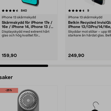
4.5 av 5 stjärnor
recensioner
3.5 av 5 stjärnor
recensioner
840
9
iPhone 13 skärmskydd
iPhone 13 skärmskydd
Skärmskydd för iPhone 17e /
Belkin Recycled InvisiG
16e / iPhone 14, iPhone 13 /
iPhone 13/13Pro/14/16e
13 Pro, Tempered Glass
skärmskydd
Displayskydd med extremt hårt
Skyddar mot stötar – upp til
glas och hög kvalitet för
starkare än härdat glas. Bel
bibehållen skärpa och lj...
tåligt skärms...
159,90
249,90
 saker
-25%