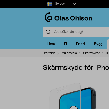
Select
Sweden
market
Hem
El
Fritid
Bygg
Startsida
Multimedia
Skärmskydd
i
Skärmskydd för iPho