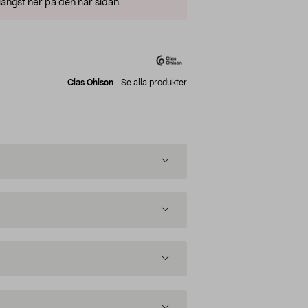
ängst ner på den här sidan.
Clas Ohlson
-
Se alla produkter