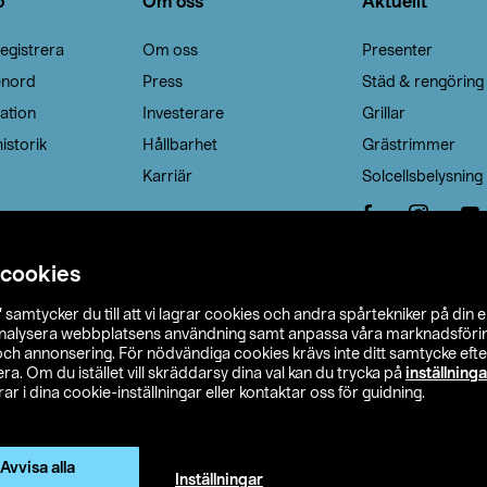
o
Om oss
Aktuellt
egistrera
Om oss
Presenter
enord
Press
Städ & rengöring
ation
Investerare
Grillar
istorik
Hållbarhet
Grästrimmer
Karriär
Solcellsbelysning
 cookies
”
samtycker du till att vi lagrar cookies och andra spårtekniker på din 
analysera webbplatsens användning samt anpassa våra marknadsförings
 och annonsering. För nödvändiga cookies krävs inte ditt samtycke ef
a. Om du istället vill skräddarsy dina val kan du trycka på
inställninga
r i dina cookie-inställningar eller kontaktar oss för guidning.
s Ohlson
Köpvillkor
Privacy statement
Klubbvillkor
H
Ändra till priser exklusive moms
Avvisa alla
Inställningar