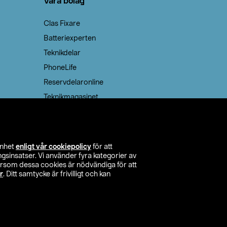
Våra bolag
Clas Fixare
Batteriexperten
Teknikdelar
PhoneLife
Reservdelaronline
Teknikmagasinet
enhet
enligt vår cookiepolicy
för att
insatser. Vi använder fyra kategorier av
tersom dessa cookies är nödvändiga för att
r
. Ditt samtycke är frivilligt och kan
itta butik