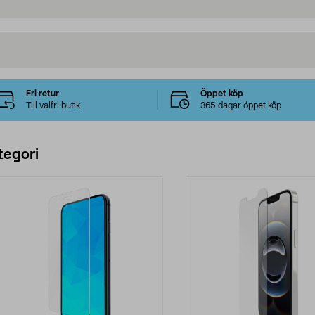
Fri retur
Öppet köp
Till valfri butik
365 dagar öppet köp
tegori