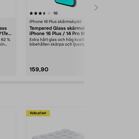
4.0 av 5 stjärnor
recensioner
4.5
10
1
iPhone 16 Plus skärmskydd
iPhone 14 sk
lass
Tempered Glass skärmskydd
Linsskydd f
/17e
iPhone 16 Plus / 14 Pro Max
iPhone 14 P
l 62 %
Extra hårt glas och hög kvalitet för
Skyddar effek
kin
bibehållen skärpa och ljusstyrka.
mot repor och
Skärmskyd...
för iPhone 14..
159,90
49,90
Kolla priset
Multibuy