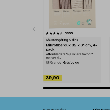
5av 5 stjärnor
4.0av 5 stjärnor
recensioner
3809
Köksrengöring & disk
Mikrofiberduk 32 x 31 cm, 4-
pack
Aftonbladets "självklara favorit” i
test av d...
Utförande:
Grå/beige
39,90
Lägg i varukorg
Sidfot