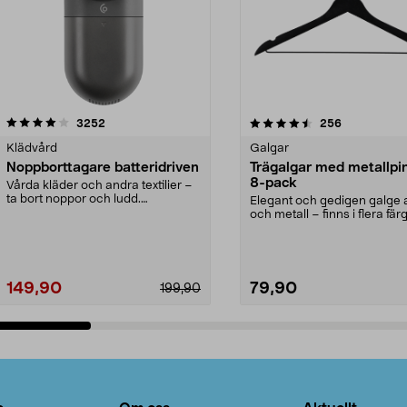
4.5av 5 stjärnor
recensioner
4.0av 5 stjärnor
recensioner
3252
256
Klädvård
Galgar
Noppborttagare batteridriven
Trägalgar med metallpi
8-pack
Vårda kläder och andra textilier –
ta bort noppor och ludd.
Elegant och gedigen galge a
Noppborttagaren fräs...
och metall – finns i flera färg
Galge med sv...
149,90
79,90
199,90
Lägg i varukorg
Lägg i varukorg