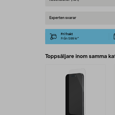
Experten svarar
Fri frakt
Från 599 kr*
Toppsäljare inom samma ka