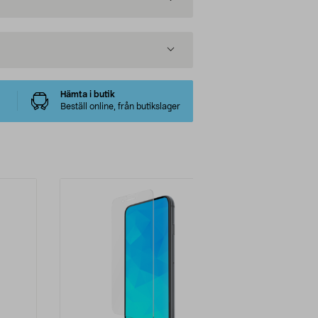
Hämta i butik
Beställ online, från butikslager
-38%