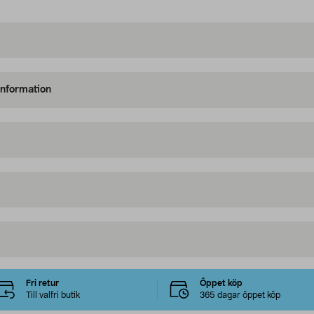
information
Fri retur
Öppet köp
Till valfri butik
365 dagar öppet köp