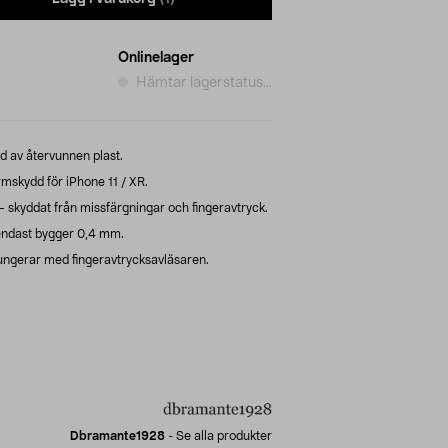
Onlinelager
Hämtar lagerstatus...
dd av återvunnen plast.
skydd för iPhone 11 / XR.
 skyddat från missfärgningar och fingeravtryck.
endast bygger 0,4 mm.
ngerar med fingeravtrycksavläsaren.
Dbramante1928
-
Se alla produkter