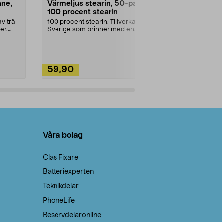
nne,
Värmeljus stearin, 50-pack,
Bikarbonat
100 procent stearin
Ett allsidigt 
städning och 
v trä
100 procent stearin. Tillverkade i
ute. Städa med
er.
Sverige som brinner med en
vacker och sotfri ...
59,90
49,90
Lägg i varukorg
Lägg
Våra bolag
Clas Fixare
Batteriexperten
Teknikdelar
PhoneLife
Reservdelaronline