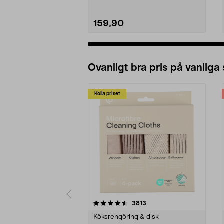
159,90
Ovanligt bra pris på vanliga
Kolla priset
5av 5 stjärnor
4.0av 5 stjärnor
recensioner
3813
Köksrengöring & disk