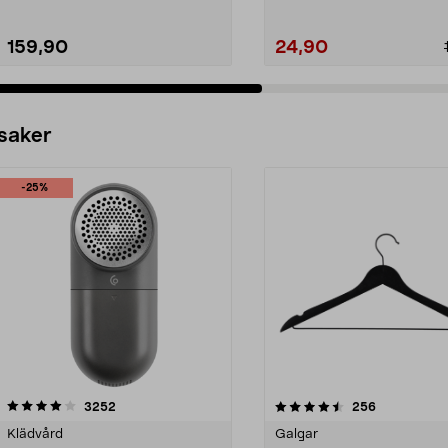
159,90
24,90
 saker
-25%
4.5av 5 stjärnor
recensioner
4.0av 5 stjärnor
recensioner
3252
256
Klädvård
Galgar