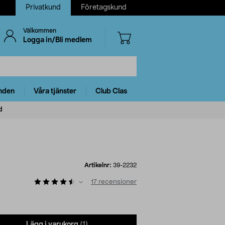
Privatkund
Företagskund
Välkommen
Logga in/Bli medlem
nden
Våra tjänster
Club Clas
d
d
Artikelnr:
39-2232
17
recensioner
Lägg i varukorg
(1)