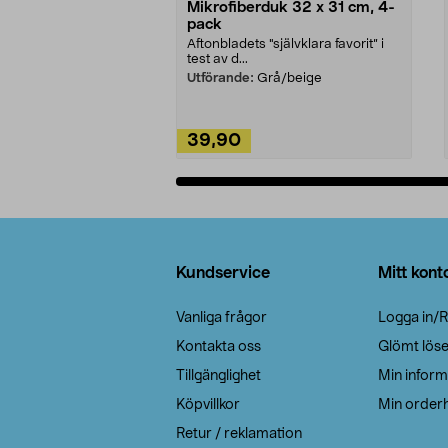
Mikrofiberduk 32 x 31 cm, 4-
pack
Aftonbladets "självklara favorit” i
test av d...
Utförande:
Grå/beige
39,90
Lägg i varukorg
Sidfot
Kundservice
Mitt kont
Vanliga frågor
Logga in/R
Kontakta oss
Glömt lös
Tillgänglighet
Min inform
Köpvillkor
Min orderh
Retur / reklamation