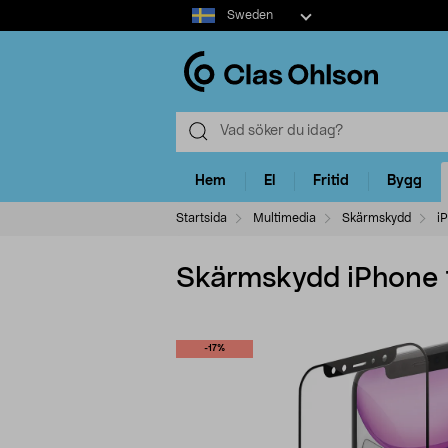
Select
Sweden
market
Hem
El
Fritid
Bygg
Startsida
Multimedia
Skärmskydd
i
Skärmskydd iPhone 
-17%