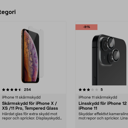
tegori
-81%
3.0 av 5 stjärnor
recensioner
5.0 av 5 stjärnor
recensioner
254
5
iPhone 11 skärmskydd
iPhone 11 skärmskydd
Skärmskydd för iPhone X /
Linsskydd för iPhone 12
XS /11 Pro, Tempered Glass
iPhone 11
Härdat glas för extra skydd mot
Skyddar effektivt kameralin
repor och sprickor. Displayskyddet
mot repor och sprickor. Lin
är extremt hå...
för iPhone 12...