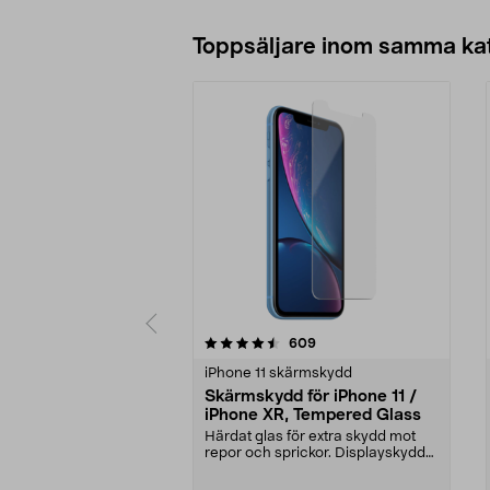
Toppsäljare inom samma ka
5 av 5 stjärnor
4.5 av 5 stjärnor
recensioner
609
iPhone 11 skärmskydd
Skärmskydd för iPhone 11 /
iPhone XR, Tempered Glass
Härdat glas för extra skydd mot
repor och sprickor. Displayskyddet
är extremt hå...