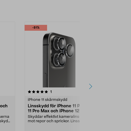
-81%
-71%
4.0 av 5 stjärnor
recensioner
4.5
1
iPhone 11 skärmskydd
iPhone 11 sk
 och
Linsskydd för iPhone 11 Pro /
Skärmskydd 
11 Pro Max och iPhone 12 Pro
Max / XS Ma
ScreenForce
serna
Skyddar effektivt kameralinserna
Tåligt japan
sskydd
mot repor och sprickor. Linsskydd
ger extra sky
för iPhone 11...
sprickor. Extre