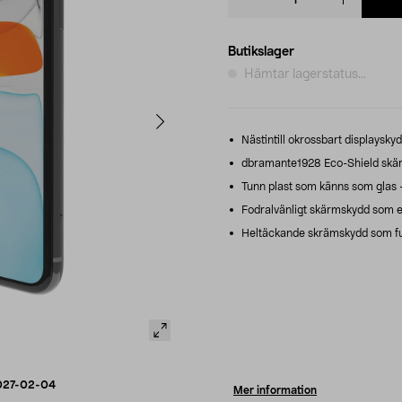
quantity
Butikslager
Hämtar lagerstatus...
Nästintill okrossbart displaysky
dbramante1928 Eco-Shield skärm
Tunn plast som känns som glas –
Fodralvänligt skärmskydd som 
Heltäckande skrämskydd som fu
027-02-04
Mer information