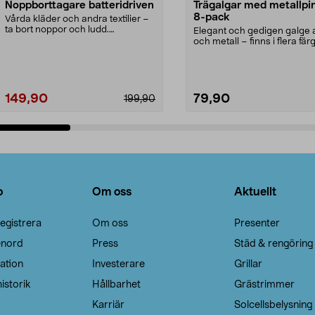
Noppborttagare batteridriven
Trägalgar med metallpi
8-pack
Vårda kläder och andra textilier –
ta bort noppor och ludd.
Elegant och gedigen galge a
Noppborttagaren fräs...
och metall – finns i flera färg
Galge med sv...
149,90
79,90
199,90
Lägg i varukorg
Lägg i varukorg
o
Om oss
Aktuellt
egistrera
Om oss
Presenter
enord
Press
Städ & rengöring
ation
Investerare
Grillar
istorik
Hållbarhet
Grästrimmer
Karriär
Solcellsbelysning