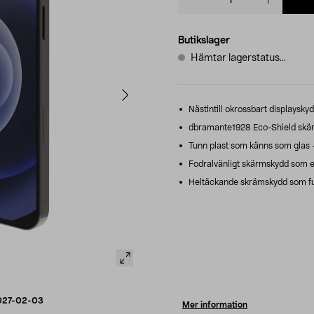
quantity
Butikslager
Hämtar lagerstatus...
Nästintill okrossbart displaysky
dbramante1928 Eco-Shield skärm
Tunn plast som känns som glas –
Fodralvänligt skärmskydd som 
Heltäckande skrämskydd som fu
027-02-03
Mer information