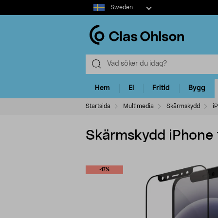
Select
Sweden
market
Hem
El
Fritid
Bygg
Startsida
Multimedia
Skärmskydd
i
Skärmskydd iPhone 1
-17%