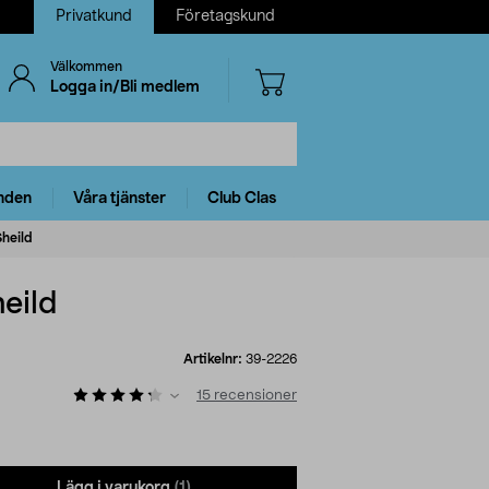
Privatkund
Företagskund
Välkommen
Logga in/Bli medlem
nden
Våra tjänster
Club Clas
heild
eild
Artikelnr:
39-2226
15
recensioner
Lägg i varukorg
(1)