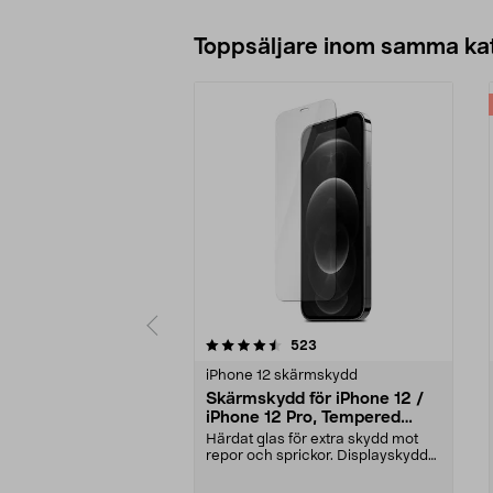
Toppsäljare inom samma ka
5 av 5 stjärnor
4.5 av 5 stjärnor
recensioner
523
iPhone 12 skärmskydd
Skärmskydd för iPhone 12 /
iPhone 12 Pro, Tempered
Glass
Härdat glas för extra skydd mot
repor och sprickor. Displayskyddet
är extremt hå...