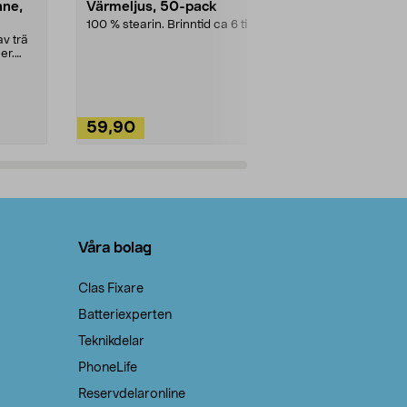
nne,
Värmeljus, 50-pack
Bikarbonat
100 % stearin. Brinntid ca 6 tim.
Ett allsidigt 
städning och 
v trä
ute. Städa med
er.
59,90
49,90
Lägg i varukorg
Lägg
Våra bolag
Clas Fixare
Batteriexperten
Teknikdelar
PhoneLife
Reservdelaronline