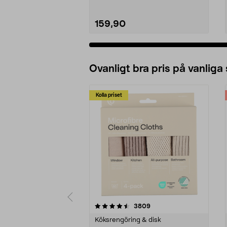
159,90
Ovanligt bra pris på vanliga
Kolla priset
5av 5 stjärnor
4.0av 5 stjärnor
recensioner
3809
Köksrengöring & disk