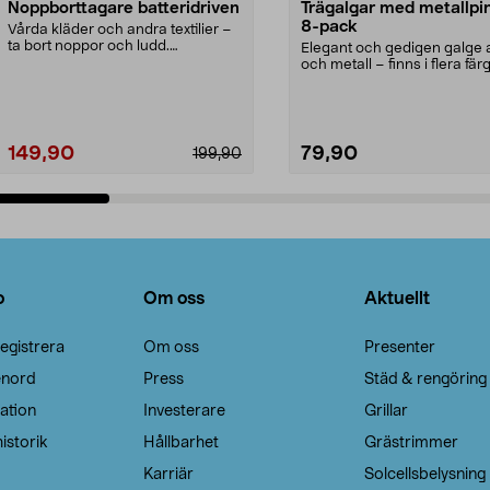
Noppborttagare batteridriven
Trägalgar med metallpi
8-pack
Vårda kläder och andra textilier –
ta bort noppor och ludd.
Elegant och gedigen galge a
Noppborttagaren fräs...
och metall – finns i flera färg
Galge med sv...
149,90
79,90
199,90
Lägg i varukorg
Lägg i varukorg
o
Om oss
Aktuellt
egistrera
Om oss
Presenter
enord
Press
Städ & rengöring
ation
Investerare
Grillar
istorik
Hållbarhet
Grästrimmer
Karriär
Solcellsbelysning