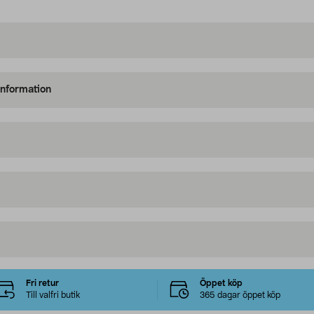
information
Fri retur
Öppet köp
Till valfri butik
365 dagar öppet köp