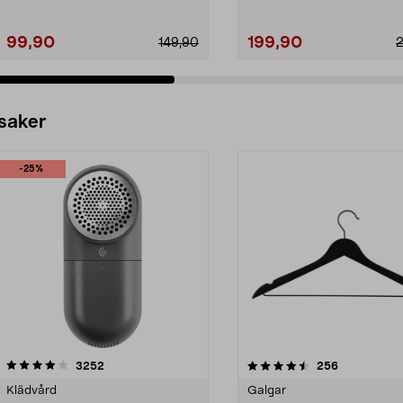
99,90
199,90
149,90
 saker
-25%
4.5av 5 stjärnor
recensioner
4.0av 5 stjärnor
recensioner
3252
256
Klädvård
Galgar