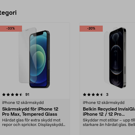
tegori
-33%
-20%
4.5 av 5 stjärnor
recensioner
3.0 av 5 stjärnor
recensioner
91
3
iPhone 12 skärmskydd
iPhone 12 skärmskydd
Skärmskydd för iPhone 12
Belkin Recycled InvisiG
Pro Max, Tempered Glass
iPhone 12 / 12 Pro
skärmskydd
Härdat glas för extra skydd mot
Skyddar mot stötar – upp til
repor och sprickor. Displayskyddet
starkare än härdat glas. Bel
är extremt hå...
tåligt skärms...