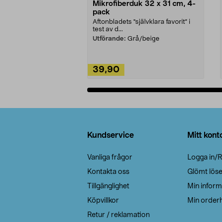
Mikrofiberduk 32 x 31 cm, 4-
pack
Aftonbladets "självklara favorit” i
test av d...
Utförande:
Grå/beige
39,90
Lägg i varukorg
Sidfot
Kundservice
Mitt kont
Vanliga frågor
Logga in/R
Kontakta oss
Glömt lös
Tillgänglighet
Min inform
Köpvillkor
Min orderh
Retur / reklamation