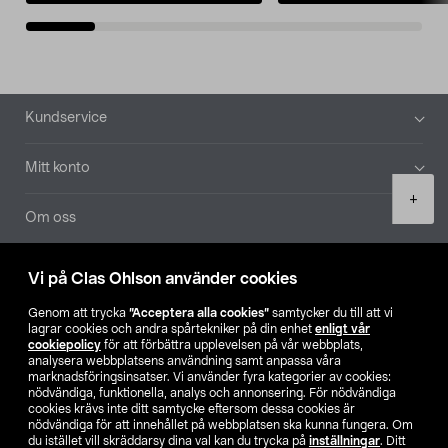
Sidfot
Kundservice
Mitt konto
Product
+
quantity
Om oss
Aktuellt
Vi på Clas Ohlson använder cookies
Genom att trycka
”Acceptera alla cookies”
samtycker du till att vi
Våra bolag
lagrar cookies och andra spårtekniker på din enhet
enligt vår
cookiepolicy
för att förbättra upplevelsen på vår webbplats,
analysera webbplatsens användning samt anpassa våra
Hitta butik
marknadsföringsinsatser. Vi använder fyra kategorier av cookies:
nödvändiga, funktionella, analys och annonsering. För nödvändiga
cookies krävs inte ditt samtycke eftersom dessa cookies är
SE
NO
FI
nödvändiga för att innehållet på webbplatsen ska kunna fungera. Om
du istället vill skräddarsy dina val kan du trycka på
inställningar
. Ditt