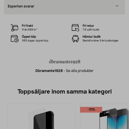
Experten svarar
Fri frakt
Fri retur
Från 599 kr*
Till valfri butik
Öppet köp
Hämta i butik
365 dagar öppet köp
Beställ online, från butikslager
Dbramante1928
-
Se alla produkter
Toppsäljare inom samma kategori
-70%