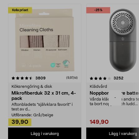
Kolla priset
-25%
4.0av 5 stjärnor
recensioner
4.5av 5 stjärnor
recensio
3809
3252
(9,97/st)
Köksrengöring & disk
Klädvård
Mikrofiberduk 32 x 31 cm, 4-
Noppborttagare batter
-
pack
Vårda kläder och andra tex
ta bort noppor och ludd.
Aftonbladets "självklara favorit” i
Noppborttagaren fräs...
test av d...
Utförande:
Grå/beige
39,90
149,90
Lägg i varukorg
Lägg i varukorg