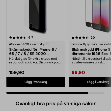
4.5 av 5 stjärnor
recensioner
recensione
417
20
iPhone 6/7/8 skärmskydd
iPhone 6/7/8 skärmskydd
Skärmskydd för iPhone 6 /
Skärmskydd iPhone SE
6S / 7 / 8 / SE 2020,
dbramante1928 Eco-S
Tempered Glass
Härdat glas för extra skydd mot
Nästintill okrossbart disp
repor och sprickor. Displayskyddet
av återvunnen plast.
är extremt hå...
dbramante1928 Eco-Shiel
159,90
99,90
Lägg i varukorg
Lägg i varukorg
Ovanligt bra pris på vanliga saker