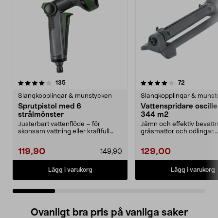
4.0 av 5 stjärnor
recensioner
4.5 av 5 stjärnor
recensioner
135
72
Slangkopplingar & munstycken
Slangkopplingar & munst
Sprutpistol med 6
Vattenspridare oscill
strålmönster
344 m2
Justerbart vattenflöde – för
Jämn och effektiv bevattn
skonsam vattning eller kraftfull
gräsmattor och odlingar.
rengöring. Smidig ...
Vattenspridare oscille...
119,90
129,00
149,90
Lägg i varukorg
Lägg i varukorg
Ovanligt bra pris på vanliga saker