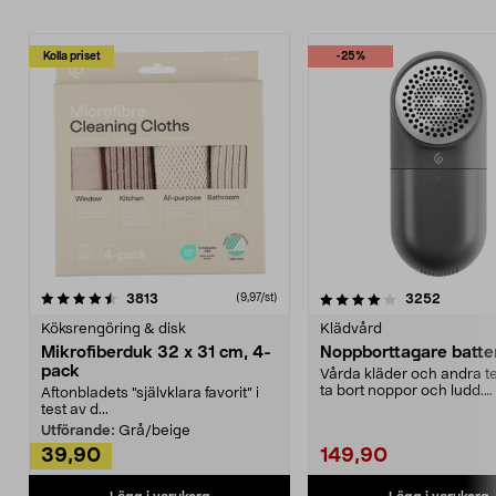
Kolla priset
-25%
4.0av 5 stjärnor
recensioner
4.5av 5 stjärnor
recensio
3813
3252
(9,97/st)
Köksrengöring & disk
Klädvård
Mikrofiberduk 32 x 31 cm, 4-
Noppborttagare batter
pack
Vårda kläder och andra tex
ta bort noppor och ludd.
Aftonbladets "självklara favorit” i
Noppborttagaren fräs...
test av d...
Utförande:
Grå/beige
39,90
149,90