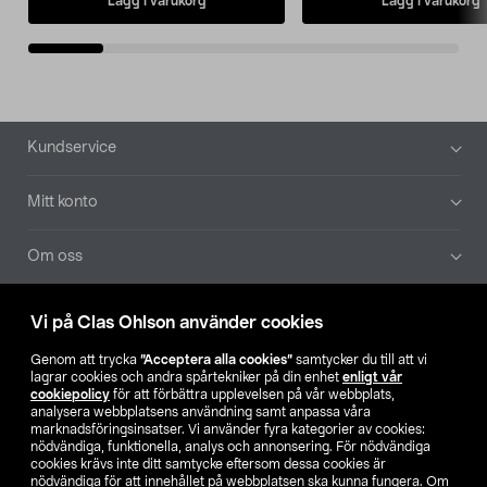
Lägg i varukorg
Lägg i varukorg
Sidfot
Kundservice
Mitt konto
Om oss
Aktuellt
Vi på Clas Ohlson använder cookies
Genom att trycka
”Acceptera alla cookies”
samtycker du till att vi
Våra bolag
lagrar cookies och andra spårtekniker på din enhet
enligt vår
cookiepolicy
för att förbättra upplevelsen på vår webbplats,
analysera webbplatsens användning samt anpassa våra
Hitta butik
marknadsföringsinsatser. Vi använder fyra kategorier av cookies:
nödvändiga, funktionella, analys och annonsering. För nödvändiga
cookies krävs inte ditt samtycke eftersom dessa cookies är
SE
NO
FI
nödvändiga för att innehållet på webbplatsen ska kunna fungera. Om