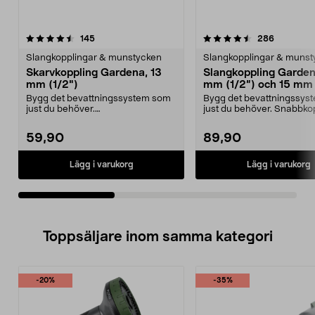
4.5av 5 stjärnor
recensioner
4.5av 5 stjärnor
recension
145
286
Slangkopplingar & munstycken
Slangkopplingar & munst
Skarvkoppling Gardena, 13
Slangkoppling Garden
mm (1/2")
mm (1/2”) och 15 mm 
Bygg det bevattningssystem som
Bygg det bevattningssys
just du behöver.
just du behöver. Snabbkop
Förlängningskoppling 1/2". Högk...
anslutning mel...
59,90
89,90
Lägg i varukorg
Lägg i varukorg
Toppsäljare inom samma kategori
-20%
-35%