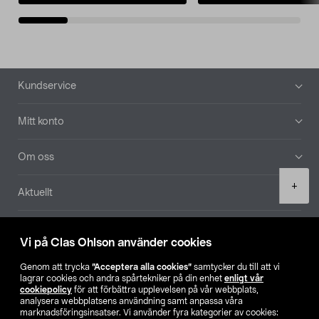
Sidfot
Kundservice
Mitt konto
Om oss
Product
+
Aktuellt
quantity
Våra bolag
Vi på Clas Ohlson använder cookies
Hitta butik
Genom att trycka
”Acceptera alla cookies”
samtycker du till att vi
lagrar cookies och andra spårtekniker på din enhet
enligt vår
cookiepolicy
för att förbättra upplevelsen på vår webbplats,
SE
NO
FI
analysera webbplatsens användning samt anpassa våra
marknadsföringsinsatser. Vi använder fyra kategorier av cookies: