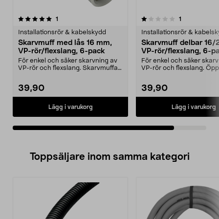
1.0av 5 stjärnor
recensioner
recensioner
1
1
Installationsrör & kabelskydd
Installationsrör & kabels
Skarvmuff med lås 16 mm,
Skarvmuff delbar 16
VP-rör/flexslang, 6-pack
VP-rör/flexslang, 6-p
För enkel och säker skarvning av
För enkel och säker skarv
VP-rör och flexslang. Skarvmuffar
VP-rör och flexslang. Öp
med lås – min...
skarvmuff med...
39,90
39,90
Lägg i varukorg
Lägg i varukorg
Toppsäljare inom samma kategori