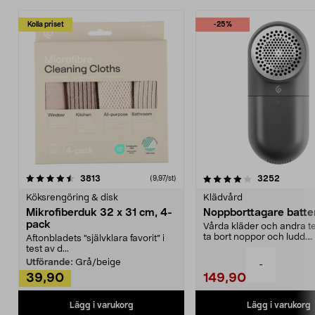
Kolla priset
-25%
4.0av 5 stjärnor
recensioner
4.5av 5 stjärnor
recensio
3813
3252
(9,97/st)
Köksrengöring & disk
Klädvård
Mikrofiberduk 32 x 31 cm, 4-
Noppborttagare batter
pack
Vårda kläder och andra tex
ta bort noppor och ludd.
Aftonbladets "självklara favorit” i
Noppborttagaren fräs...
test av d...
Utförande:
Grå/beige
-
39,90
149,90
Lägg i varukorg
Lägg i varukorg