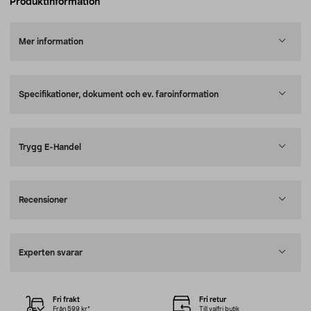
Produktinformation
Mer information
Specifikationer, dokument och ev. faroinformation
Trygg E-Handel
Recensioner
Experten svarar
Fri frakt
Fri retur
Från 599 kr*
Till valfri butik