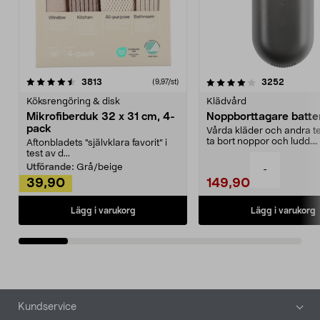
4.0av 5 stjärnor
recensioner
4.5av 5 stjärnor
recensio
3813
3252
(9,97/st)
Köksrengöring & disk
Klädvård
Mikrofiberduk 32 x 31 cm, 4-
Noppborttagare batter
pack
Vårda kläder och andra tex
ta bort noppor och ludd.
Aftonbladets "självklara favorit” i
Noppborttagaren fräs...
test av d...
Utförande:
Grå/beige
-
39,90
149,90
Lägg i varukorg
Lägg i varukorg
Sidfot
Kundservice