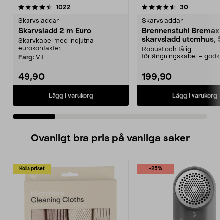
4.5 av 5 stjärnor
recensioner
4.5 av 5 stjärnor
recensione
1022
30
Skarvsladdar
Skarvsladdar
Skarvsladd 2 m Euro
Brennenstuhl Bremax
skarvsladd utomhus, 
Skarvkabel med ingjutna
eurokontakter.
Robust och tålig
förlängningskabel – godk
Färg:
Vit
utomhusbruk. Bremaxx
skarvsladd...
49,90
199,90
Lägg i varukorg
Lägg i varukorg
Ovanligt bra pris på vanliga saker
Kolla priset
-25%