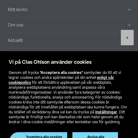
Mitt konto
Om oss
Product
+
Aktuellt
quantity
Våra bolag
Vi på Clas Ohlson använder cookies
Hitta butik
Genom att trycka
”Acceptera alla cookies”
samtycker du till att vi
lagrar cookies och andra spårtekniker på din enhet
enligt vår
cookiepolicy
för att förbättra upplevelsen på vår webbplats,
SE
NO
FI
analysera webbplatsens användning samt anpassa våra
marknadsföringsinsatser. Vi använder fyra kategorier av cookies:
nödvändiga, funktionella, analys och annonsering. För nödvändiga
cookies krävs inte ditt samtycke eftersom dessa cookies är
nödvändiga för att innehållet på webbplatsen ska kunna fungera. Om
du istället vill skräddarsy dina val kan du trycka på
inställningar
. Ditt
samtycke är frivilligt och kan återkallas när som helst genom att du
ändrar i dina cookie-inställningar eller kontaktar oss för guidning.
Köpvillkor
Privacy statement
Klubbvillkor
För företag
Ändra till priser exklusive moms
Acceptera alla cookies
Avvisa alla