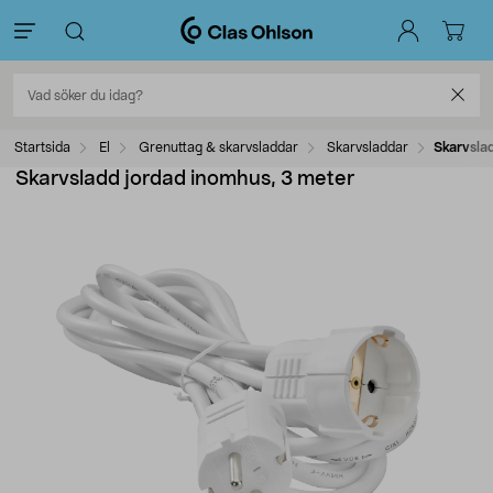
Startsida
El
Grenuttag & skarvsladdar
Skarvsladdar
Skarvsla
Skarvsladd jordad inomhus, 3 meter