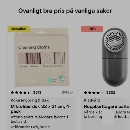
Ovanligt bra pris på vanliga saker
Kolla priset
-25%
4.0av 5 stjärnor
recensioner
4.5av 5 stjärnor
recensio
3813
3252
(9,97/st)
Köksrengöring & disk
Klädvård
Mikrofiberduk 32 x 31 cm, 4-
Noppborttagare batter
pack
Vårda kläder och andra tex
ta bort noppor och ludd.
-
Aftonbladets "självklara favorit” i
Noppborttagaren fräs...
test av d...
Utförande:
Grå/beige