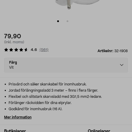
79,90
(inkl. moms)
4.6
(
561
)
Artikelnr:
32-1908
Select
Färg
variant
Vit
Prisvärd och säker skarvkabel för inomhusbruk.
Jordad förlängningssladd 3 meter – finns i flera färger.
Flexibel och slitstark skarvsladd med 3G1,5 mm2-ledare.
Förlänger räckvidden för dina elprylar.
Godkänd för inomhusbruk (16 A).
Mer information
Butikslager
Onlinelager