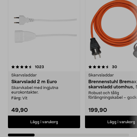
4.5 av 5 stjärnor
recensioner
4.5 av 5 stjärnor
recensione
1023
30
Skarvsladdar
Skarvsladdar
Skarvsladd 2 m Euro
Brennenstuhl Bremax
skarvsladd utomhus, 
Skarvkabel med ingjutna
eurokontakter.
Robust och tålig
förlängningskabel – godk
Färg:
Vit
utomhusbruk. Bremaxx
skarvsladd...
49,90
199,90
Lägg i varukorg
Lägg i varukorg