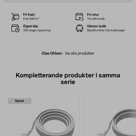
Fri frakt
Fri retur
Från 599 kr*
Till valfri butik
Öppet köp
Hämta i butik
365 dagar öppet köp
Beställ online, från butikslager
Clas Ohlson
-
Se alla produkter
Kompletterande produkter i samma
serie
Nyhet