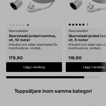
5.0av 5 stjärnor
recensioner
1
recensioner
0
Skarvsladdar
Skarvsladdar
Skarvsladd jordad inomhus,
Skarvsladd jordad in
vit, 10 meter
vit, 5 meter
Prisvärd och säker skarvkabel för
Prisvärd och säker skarvk
inomhusbruk. Jordad
inomhusbruk. Jordad
förlängningssladd 10 meter...
förlängningssladd 5 meter 
179,90
119,90
Lägg i varukorg
Lägg i varukorg
Toppsäljare inom samma kategori