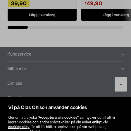
39,90
149,90
Lägg i varukorg
Lägg i varukorg
Sidfot
Kundservice
Mitt konto
Product
Om oss
+
quantity
Aktuellt
Vi på Clas Ohlson använder cookies
Våra bolag
Genom att trycka
”Acceptera alla cookies”
samtycker du till att vi
lagrar cookies och andra spårtekniker på din enhet
enligt vår
Hitta butik
cookiepolicy
för att förbättra upplevelsen på vår webbplats,