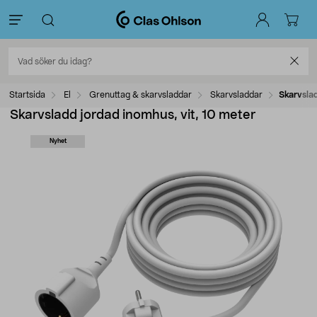
Startsida
El
Grenuttag & skarvsladdar
Skarvsladdar
Skarvslad
Skarvsladd jordad inomhus, vit, 10 meter
Nyhet