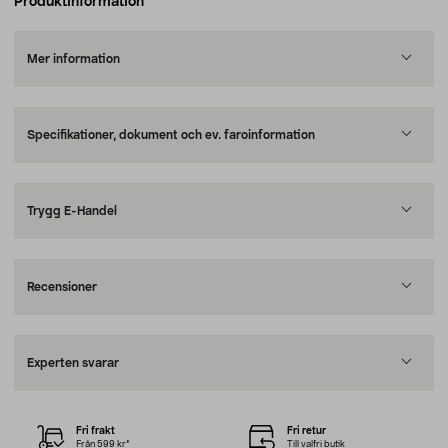
Produktinformation
Mer information
Specifikationer, dokument och ev. faroinformation
Trygg E-Handel
Recensioner
Experten svarar
Fri frakt
Fri retur
Från 599 kr*
Till valfri butik