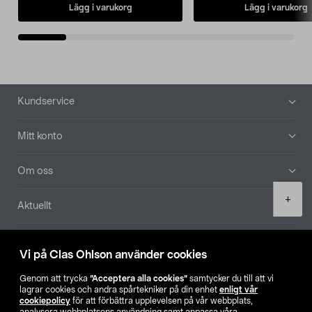
Lägg i varukorg
Lägg i varukorg
Sidfot
Kundservice
Mitt konto
Om oss
Product
+
Aktuellt
quantity
Våra bolag
Vi på Clas Ohlson använder cookies
Hitta butik
Genom att trycka
”Acceptera alla cookies”
samtycker du till att vi
lagrar cookies och andra spårtekniker på din enhet
enligt vår
cookiepolicy
för att förbättra upplevelsen på vår webbplats,
SE
NO
FI