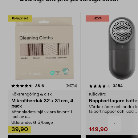
Kolla priset
-25%
4.0av 5 stjärnor
recensioner
4.5av 5 stjärnor
recensio
3816
3254
(9,97/st)
Köksrengöring & disk
Klädvård
Mikrofiberduk 32 x 31 cm, 4-
Noppborttagare batter
pack
Vårda kläder och andra tex
ta bort noppor och ludd.
Aftonbladets "självklara favorit” i
Noppborttagaren fräs...
test av d...
Utförande:
Grå/beige
-
39,90
149,90