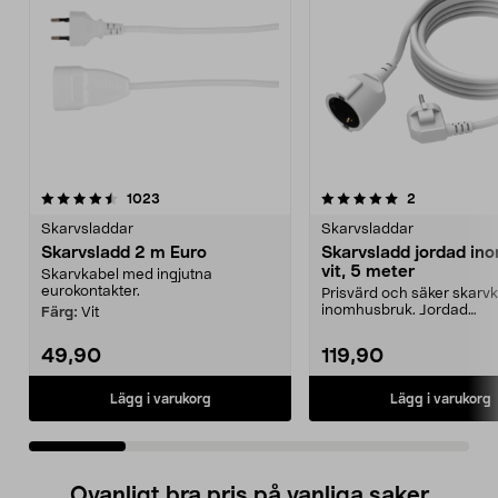
5.0 av 5 stjärnor
recensioner
4.5 av 5 stjärnor
recensioner
1023
2
Skarvsladdar
Skarvsladdar
Skarvsladd 2 m Euro
Skarvsladd jordad in
vit, 5 meter
Skarvkabel med ingjutna
eurokontakter.
Prisvärd och säker skarvk
inomhusbruk. Jordad
Färg:
Vit
förlängningssladd 5 meter 
49,90
119,90
Lägg i varukorg
Lägg i varukorg
Ovanligt bra pris på vanliga saker