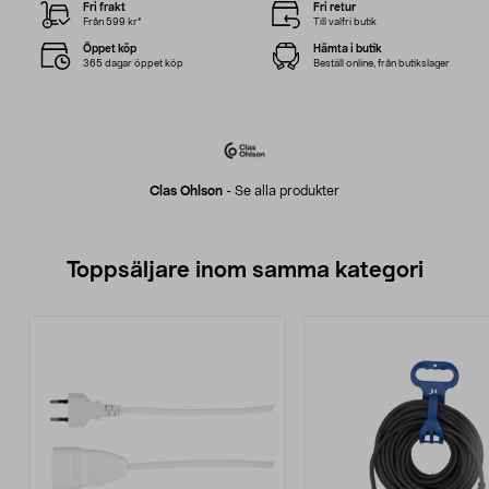
Fri frakt
Fri retur
Från 599 kr*
Till valfri butik
Öppet köp
Hämta i butik
365 dagar öppet köp
Beställ online, från butikslager
Clas Ohlson
-
Se alla produkter
Toppsäljare inom samma kategori