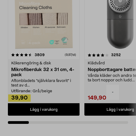
4.0av 5 stjärnor
recensioner
4.5av 5 stjärnor
recensio
3809
3252
(9,97/st)
Köksrengöring & disk
Klädvård
Mikrofiberduk 32 x 31 cm, 4-
Noppborttagare batter
pack
Vårda kläder och andra tex
ta bort noppor och ludd.
Aftonbladets "självklara favorit” i
Noppborttagaren fräs...
test av d...
Utförande:
Grå/beige
-
39,90
149,90
Lägg i varukorg
Lägg i varukorg