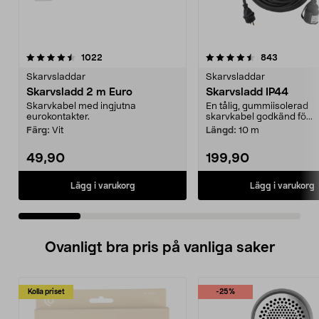
4.5 av 5 stjärnor
recensioner
4.5 av 5 stjärnor
recension
1022
843
Skarvsladdar
Skarvsladdar
Skarvsladd 2 m Euro
Skarvsladd IP44
Skarvkabel med ingjutna
En tålig, gummiisolerad
eurokontakter.
skarvkabel godkänd fö...
Färg:
Vit
Längd:
10 m
49,90
199,90
Lägg i varukorg
Lägg i varukorg
Ovanligt bra pris på vanliga saker
Kolla priset
-25%