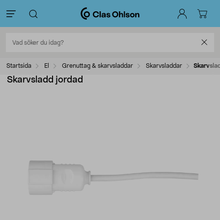
Startsida
El
Grenuttag & skarvsladdar
Skarvsladdar
Skarvsla
Skarvsladd jordad