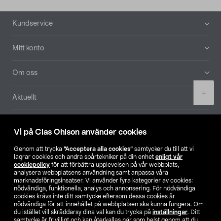
Sidfot
Kundservice
Mitt konto
Om oss
Product
+
Aktuellt
quantity
Våra bolag
Vi på Clas Ohlson använder cookies
Hitta butik
Genom att trycka
”Acceptera alla cookies”
samtycker du till att vi
lagrar cookies och andra spårtekniker på din enhet
enligt vår
cookiepolicy
för att förbättra upplevelsen på vår webbplats,
SE
NO
FI
analysera webbplatsens användning samt anpassa våra
marknadsföringsinsatser. Vi använder fyra kategorier av cookies:
nödvändiga, funktionella, analys och annonsering. För nödvändiga
cookies krävs inte ditt samtycke eftersom dessa cookies är
nödvändiga för att innehållet på webbplatsen ska kunna fungera. Om
du istället vill skräddarsy dina val kan du trycka på
inställningar
. Ditt
samtycke är frivilligt och kan återkallas när som helst genom att du