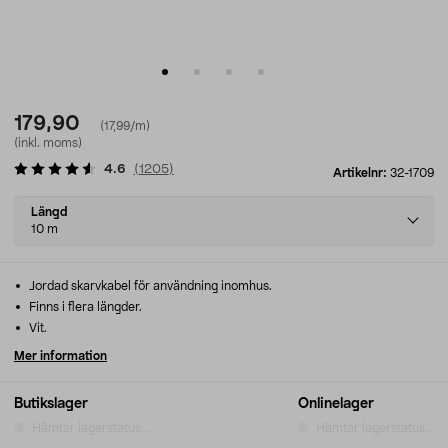
179,90
(17,99/m)
(inkl. moms)
4.6
(
1205
)
Artikelnr:
32-1709
Select
Längd
variant
10 m
Jordad skarvkabel för användning inomhus.
Finns i flera längder.
Vit.
Mer information
Butikslager
Onlinelager
Hämtar lagerstatus...
Hämtar lagerstatus...