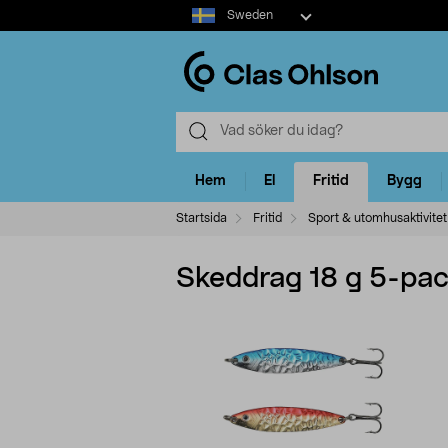
Select
Sweden
market
Hem
El
Fritid
Bygg
Startsida
Fritid
Sport & utomhusaktivitet
Skeddrag 18 g 5-pack