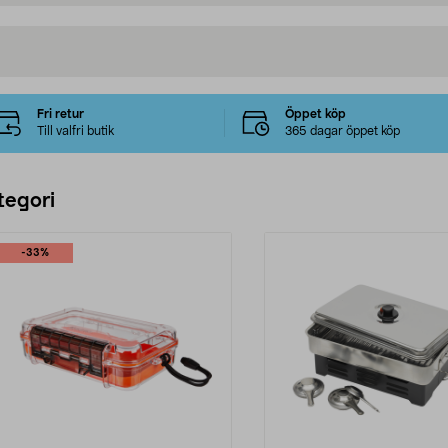
Fri retur
Öppet köp
Till valfri butik
365 dagar öppet köp
tegori
-33%