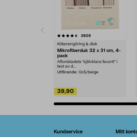
5av 5 stjärnor
4.0av 5 stjärnor
recensioner
3809
Köksrengöring & disk
Mikrofiberduk 32 x 31 cm, 4-
pack
Aftonbladets "självklara favorit” i
test av d...
Utförande:
Grå/beige
39,90
Lägg i varukorg
Sidfot
Kundservice
Mitt kont