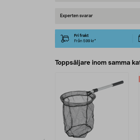
Experten svarar
Fri frakt
Från 599 kr*
Toppsäljare inom samma ka