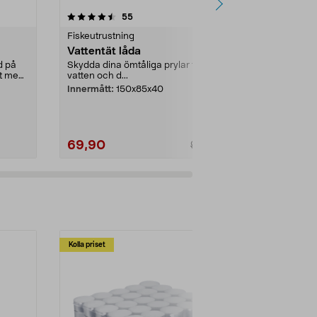
4.0 av 5 stjärnor
recensioner
5.0
55
6
Fiskeutrustning
Fiskeutrustni
Vattentät låda
Rökspån bo
Flavour Du
d på
Skydda dina ömtåliga prylar från
lt med
vatten och d...
Rökspån av bok
god smak åt f
Innermått:
150x85x40
förpackning - 
69,90
69,90
99,90
Kolla priset
Multibuy