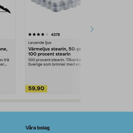
4.5av 5 stjärnor
recensioner
4.5
4378
2
Levande ljus
Rengöringsm
nne,
Värmeljus stearin, 50-pack,
Bikarbonat
100 procent stearin
Ett allsidigt 
städning och 
v trä
100 procent stearin. Tillverkade i
ute. Städa med
er.
Sverige som brinner med en
vacker och sotfri ...
59,90
49,90
Lägg i varukorg
Lägg
Våra bolag