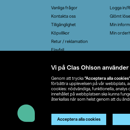
Vanliga frågor
Logga in/R
Kontakta oss
Glömt lös
Tillgänglighet
Min inform
Köpvillkor
Min orderh
Retur / reklamation
Elavfall
Cookie policy
Leveransalternativ
Vi på Clas Ohlson använder
Genom att trycka
”Acceptera alla cookies
förbättra upplevelsen på vår webbplats, 
cookies: nödvändiga, funktionella, analys
innehållet på webbplatsen ska kunna funger
återkallas när som helst genom att du ändra
© 2026 Cla
Acceptera alla cookies