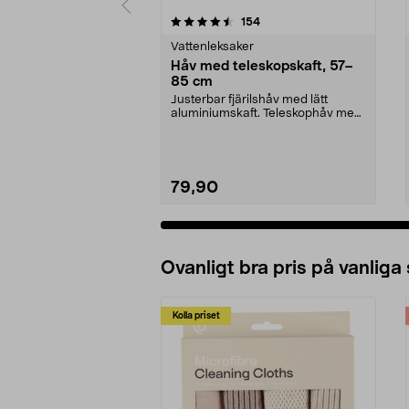
5 av 5 stjärnor
4.5 av 5 stjärnor
recensioner
154
Vattenleksaker
Håv med teleskopskaft, 57–
85 cm
Justerbar fjärilshåv med lätt
aluminiumskaft. Teleskophåv med
lång räckvidd – ju...
79,90
Ovanligt bra pris på vanliga
Kolla priset