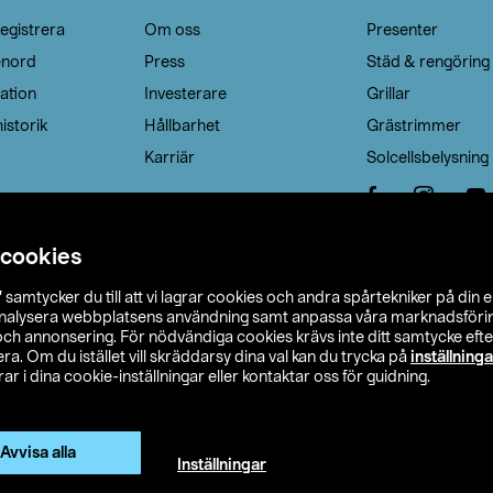
egistrera
Om oss
Presenter
enord
Press
Städ & rengöring
ation
Investerare
Grillar
istorik
Hållbarhet
Grästrimmer
Karriär
Solcellsbelysning
 cookies
”
samtycker du till att vi lagrar cookies och andra spårtekniker på din 
analysera webbplatsens användning samt anpassa våra marknadsförings
 och annonsering. För nödvändiga cookies krävs inte ditt samtycke ef
a. Om du istället vill skräddarsy dina val kan du trycka på
inställninga
r i dina cookie-inställningar eller kontaktar oss för guidning.
s Ohlson
Köpvillkor
Privacy statement
Klubbvillkor
H
Ändra till priser exklusive moms
Avvisa alla
Inställningar