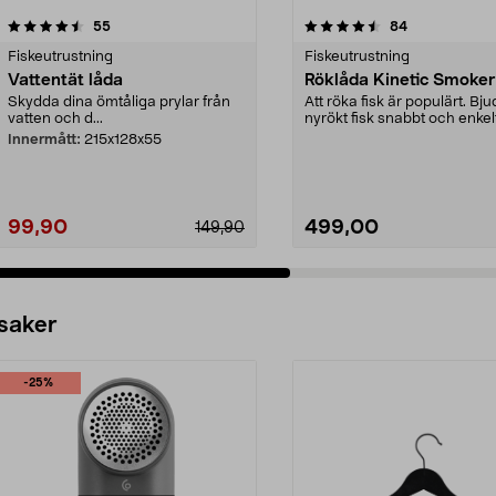
4.5 av 5 stjärnor
recensioner
4.5 av 5 stjärnor
recensioner
55
84
Fiskeutrustning
Fiskeutrustning
Vattentät låda
Röklåda Kinetic Smoker
Skydda dina ömtåliga prylar från
Att röka fisk är populärt. Bju
vatten och d...
nyrökt fisk snabbt och enke
hjälp av en...
Innermått:
215x128x55
99,90
499,00
149,90
 saker
-25%