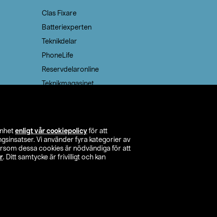
Clas Fixare
Batteriexperten
Teknikdelar
PhoneLife
Reservdelaronline
Teknikmagasinet
enhet
enligt vår cookiepolicy
för att
insatser. Vi använder fyra kategorier av
tersom dessa cookies är nödvändiga för att
r
. Ditt samtycke är frivilligt och kan
itta butik