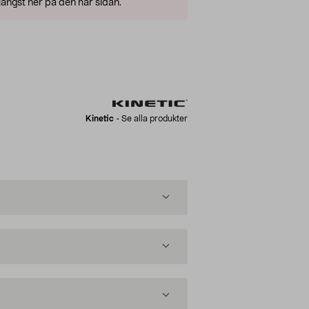
ängst ner på den här sidan.
Kinetic
-
Se alla produkter