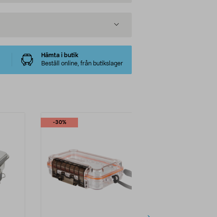
Hämta i butik
Beställ online, från butikslager
-30%