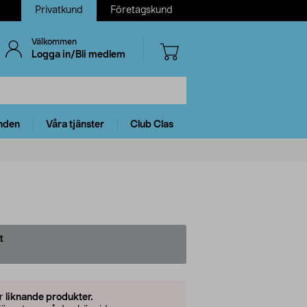
Privatkund
Företagskund
Välkommen
Logga in/Bli medlem
nden
Våra tjänster
Club Clas
t
er
liknande produkter.