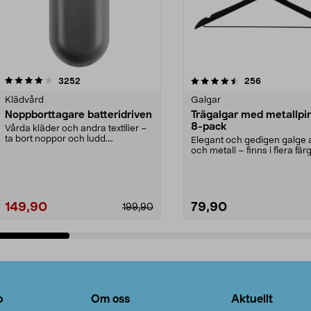
4.5av 5 stjärnor
recensioner
4.0av 5 stjärnor
recensioner
3252
256
Klädvård
Galgar
Noppborttagare batteridriven
Trägalgar med metallpi
8-pack
Vårda kläder och andra textilier –
ta bort noppor och ludd.
Elegant och gedigen galge a
Noppborttagaren fräs...
och metall – finns i flera färg
Galge med sv...
149,90
79,90
199,90
Lägg i varukorg
Lägg i varukorg
o
Om oss
Aktuellt