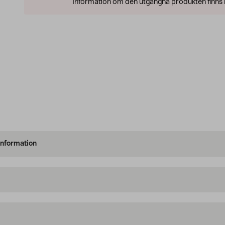
Information om den utgångna produkten finns l
information