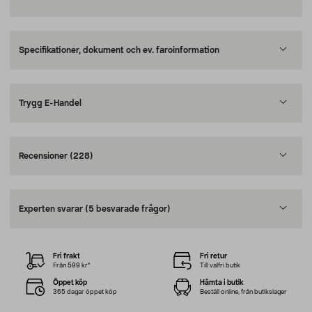
Specifikationer, dokument och ev. faroinformation
Trygg E-Handel
Recensioner
(228)
Experten svarar
(5 besvarade frågor)
Fri frakt
Fri retur
Från 599 kr*
Till valfri butik
Öppet köp
Hämta i butik
365 dagar öppet köp
Beställ online, från butikslager