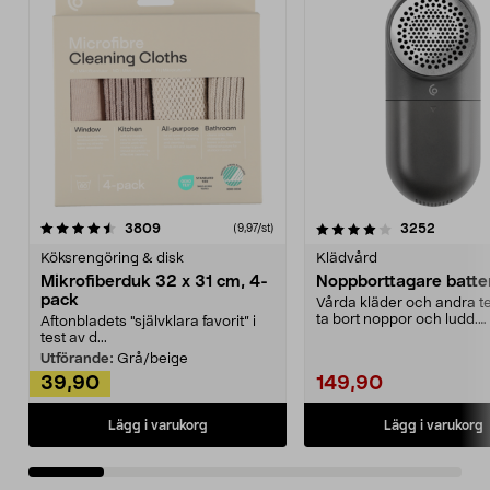
4.0av 5 stjärnor
recensioner
4.5av 5 stjärnor
recensio
3809
3252
(9,97/st)
Köksrengöring & disk
Klädvård
Mikrofiberduk 32 x 31 cm, 4-
Noppborttagare batter
pack
Vårda kläder och andra tex
ta bort noppor och ludd.
Aftonbladets "självklara favorit” i
Noppborttagaren fräs...
test av d...
Utförande:
Grå/beige
39,90
149,90
Lägg i varukorg
Lägg i varukorg