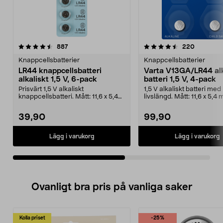
4.5av 5 stjärnor
recensioner
4.5av 5 stjärnor
recension
887
220
Knappcellsbatterier
Knappcellsbatterier
LR44 knappcellsbatteri
Varta V13GA/LR44 alk
alkaliskt 1,5 V, 6-pack
batteri 1,5 V, 4-pack
Prisvärt 1,5 V alkaliskt
1,5 V alkaliskt batteri med
knappcellsbatteri. Mått: 11,6 x 5,4
livslängd. Mått: 11,6 x 5,4
mm. LR44 – litet ba...
Alkaline ...
39,90
99,90
Lägg i varukorg
Lägg i varukorg
Ovanligt bra pris på vanliga saker
Kolla priset
-25%