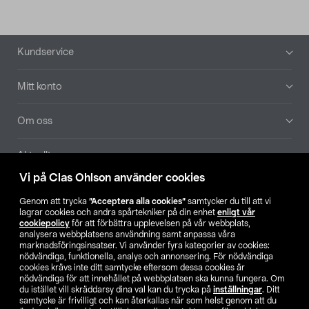
Sidfot
Kundservice
Mitt konto
Om oss
Aktuellt
Vi på Clas Ohlson använder cookies
Våra bolag
Genom att trycka
”Acceptera alla cookies”
samtycker du till att vi
lagrar cookies och andra spårtekniker på din enhet
enligt vår
Hitta butik
cookiepolicy
för att förbättra upplevelsen på vår webbplats,
analysera webbplatsens användning samt anpassa våra
marknadsföringsinsatser. Vi använder fyra kategorier av cookies:
nödvändiga, funktionella, analys och annonsering. För nödvändiga
SE
NO
FI
cookies krävs inte ditt samtycke eftersom dessa cookies är
nödvändiga för att innehållet på webbplatsen ska kunna fungera. Om
du istället vill skräddarsy dina val kan du trycka på
inställningar
. Ditt
samtycke är frivilligt och kan återkallas när som helst genom att du