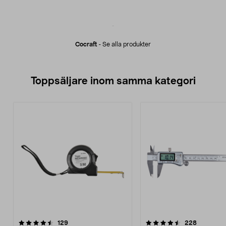
Cocraft
-
Se alla produkter
Toppsäljare inom samma kategori
4.5 av 5 stjärnor
recensioner
4.5 av 5 stjärnor
recension
129
228