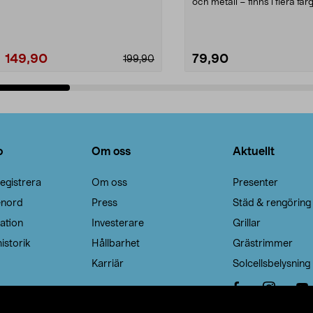
Noppborttagaren fräs...
och metall – finns i flera färg
Galge med sv...
149,90
79,90
199,90
Lägg i varukorg
Lägg i varukorg
o
Om oss
Aktuellt
egistrera
Om oss
Presenter
enord
Press
Städ & rengöring
ation
Investerare
Grillar
istorik
Hållbarhet
Grästrimmer
Karriär
Solcellsbelysning