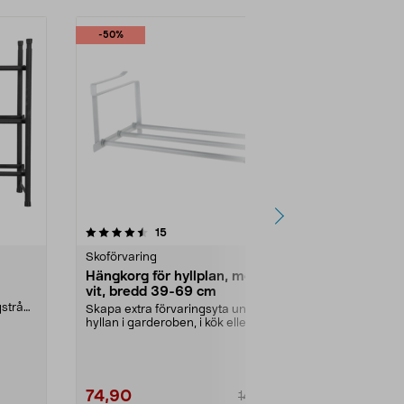
-50%
-44%
4.5 av 5 stjärnor
recensioner
4.5
15
2
Skoförvaring
Skoförvaring
Hängkorg för hyllplan, metall,
Skoskåp sm
vit, bredd 39-69 cm
plast, 51,5
stråg i
Skapa extra förvaringsyta under
Rymmer flera 
hyllan i garderoben, i kök eller
golvyta i halle.
badrum. Hängkor...
Färg:
Svart
74,90
99,90
149,90