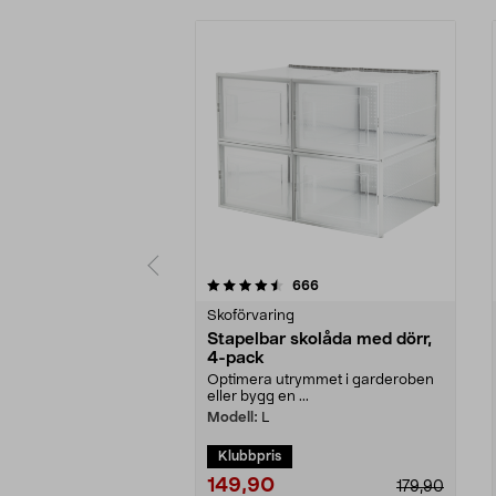
5 av 5 stjärnor
4.5 av 5 stjärnor
recensioner
666
Skoförvaring
Stapelbar skolåda med dörr,
4-pack
Optimera utrymmet i garderoben
eller bygg en ...
Modell:
L
Klubbpris
149,90
179,90