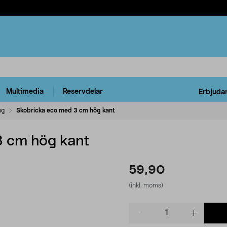
Multimedia
Reservdelar
Erbjuda
ng
Skobricka eco med 3 cm hög kant
3 cm hög kant
59,90
(inkl. moms)
Product
quantity