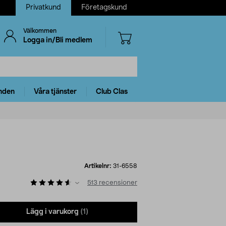
Privatkund
Företagskund
Välkommen
Logga in/Bli medlem
nden
Våra tjänster
Club Clas
Artikelnr:
31-6558
513
recensioner
Lägg i varukorg
(1)