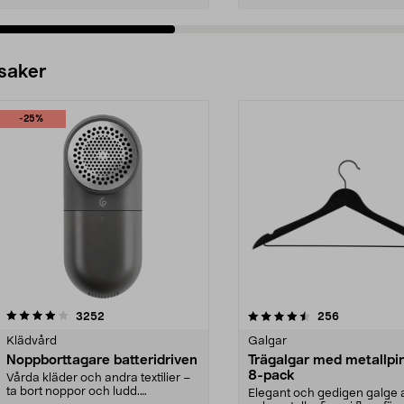
 saker
-25%
4.5av 5 stjärnor
recensioner
4.0av 5 stjärnor
recensioner
3252
256
Klädvård
Galgar
Noppborttagare batteridriven
Trägalgar med metallpi
8-pack
Vårda kläder och andra textilier –
ta bort noppor och ludd.
Elegant och gedigen galge a