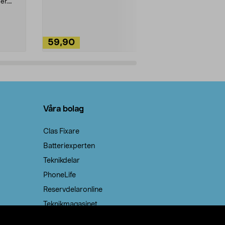
ute. Städa med
er.
59,90
49,90
Lägg i varukorg
Lägg
Våra bolag
Clas Fixare
Batteriexperten
Teknikdelar
PhoneLife
Reservdelaronline
Teknikmagasinet