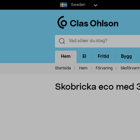
Select
Sweden
market
Hem
El
Fritid
Bygg
Startsida
Hem
Förvaring
Skoförvari
Skobricka eco med 