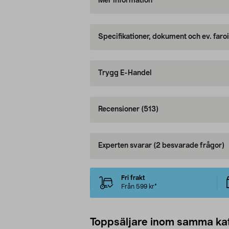
Mer information
Specifikationer, dokument och ev. faro
Trygg E-Handel
Recensioner
(513)
Experten svarar
(2 besvarade frågor)
Fri frakt
Från 599 kr*
Toppsäljare inom samma ka