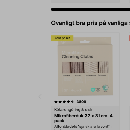
Ovanligt bra pris på vanliga
Kolla priset
5av 5 stjärnor
4.0av 5 stjärnor
recensioner
3809
Köksrengöring & disk
Mikrofiberduk 32 x 31 cm, 4-
pack
Aftonbladets "självklara favorit” i