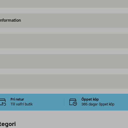
information
Fri retur
Öppet köp
Till valfri butik
365 dagar öppet köp
tegori