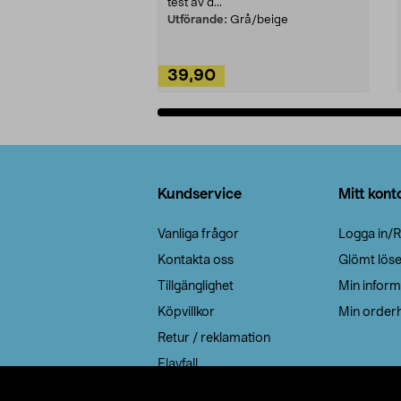
test av d...
Utförande:
Grå/beige
39,90
Lägg i varukorg
Sidfot
Kundservice
Mitt kont
Vanliga frågor
Logga in/R
Kontakta oss
Glömt lös
Tillgänglighet
Min inform
Köpvillkor
Min orderh
Retur / reklamation
Elavfall
Cookie policy