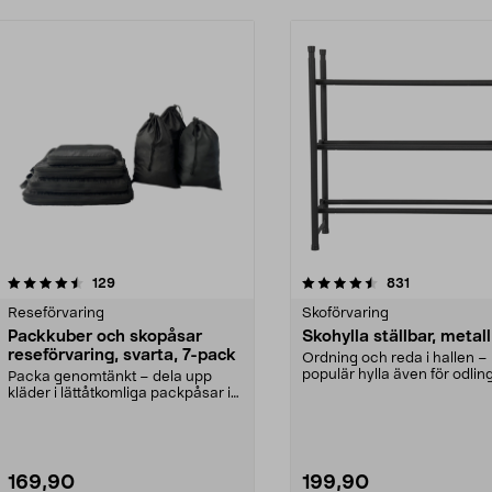
4.5 av 5 stjärnor
recensioner
4.5 av 5 stjärnor
recensioner
129
831
Reseförvaring
Skoförvaring
Packkuber och skopåsar
Skohylla ställbar, metall
reseförvaring, svarta, 7-pack
Ordning och reda i hallen –
populär hylla även för odling
Packa genomtänkt – dela upp
ett fönster. St...
kläder i lättåtkomliga packpåsar i
resväskan. Resefö...
169,90
199,90