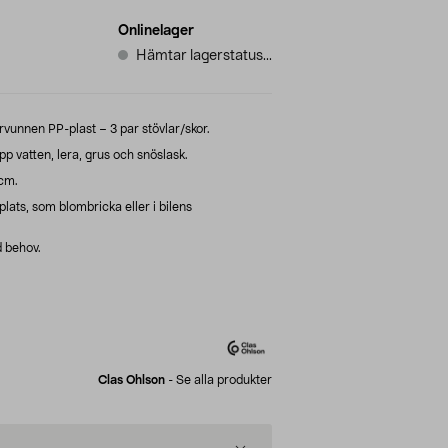
Onlinelager
Hämtar lagerstatus...
rvunnen PP-plast – 3 par stövlar/skor.
 vatten, lera, grus och snöslask.
 cm.
ats, som blombricka eller i bilens
d behov.
Clas Ohlson
-
Se alla produkter