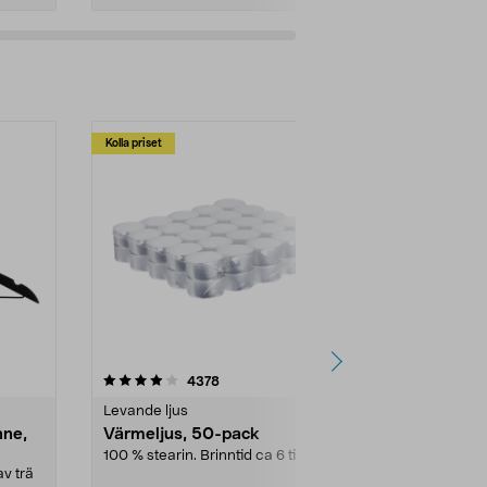
Kolla priset
Multibuy
4.5av 5 stjärnor
recensioner
4.5
4378
2
Levande ljus
Rengöringsm
nne,
Värmeljus, 50-pack
Bikarbonat
100 % stearin. Brinntid ca 6 tim.
Ett allsidigt 
städning och 
v trä