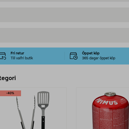
Fri retur
Öppet köp
Till valfri butik
365 dagar öppet köp
tegori
-40%