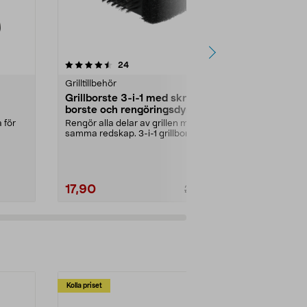
4.5 av 5 stjärnor
recensioner
4.0
24
8
Grilltillbehör
Grilltillbehör
Grillborste 3-i-1 med skrapa,
Regulatorse
borste och rengöringsdyna
Landmann
 för
Rengör alla delar av grillen med
Säkerhetskopp
samma redskap. 3-i-1 grillborste –
och t.ex. grill.
skrapa, stål...
värmare som d
17,90
379,00
29,90
Kolla priset
Multibuy