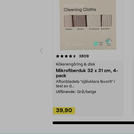
5av 5 stjärnor
4.0av 5 stjärnor
recensioner
3809
Köksrengöring & disk
Mikrofiberduk 32 x 31 cm, 4-
pack
Aftonbladets "självklara favorit” i
test av d...
Utförande:
Grå/beige
39,90
Lägg i varukorg