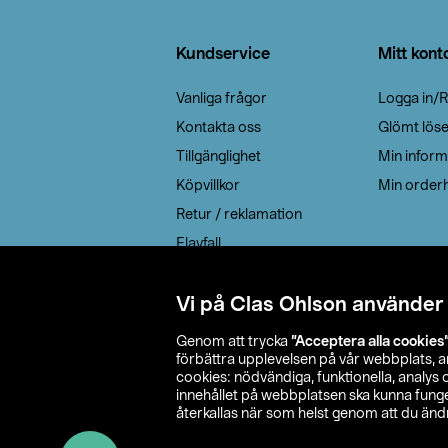
Sidfot
Kundservice
Mitt kont
Vanliga frågor
Logga in/R
Kontakta oss
Glömt lös
Tillgänglighet
Min inform
Köpvillkor
Min orderh
Retur / reklamation
Elavfall
Cookie policy
Leveransalternativ
Vi på Clas Ohlson använder
Genom att trycka
”Acceptera alla cookies
förbättra upplevelsen på vår webbplats, 
cookies: nödvändiga, funktionella, analys
innehållet på webbplatsen ska kunna funger
återkallas när som helst genom att du ändra
© 2026 Cla