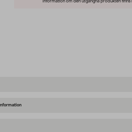
Information om den utgångna produkten finns l
information