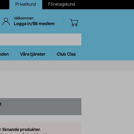
Privatkund
Företagskund
Välkommen
Logga in/Bli medlem
nden
Våra tjänster
Club Clas
t
er
liknande produkter.