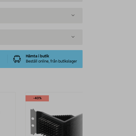
Hämta i butik
Beställ online, från butikslager
-40%