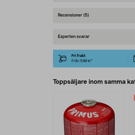
Recensioner
(5)
Experten svarar
Fri frakt
Från 599 kr*
Toppsäljare inom samma ka