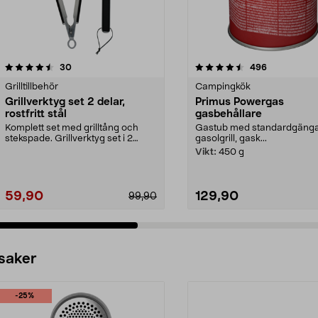
4.5 av 5 stjärnor
recensioner
4.5 av 5 stjärnor
recensioner
30
496
Grilltillbehör
Campingkök
Grillverktyg set 2 delar,
Primus Powergas
rostfritt stål
gasbehållare
Komplett set med grilltång och
Gastub med standardgänga
stekspade. Grillverktyg set i 2
gasolgrill, gask...
delar i rostfritt...
Vikt:
450 g
59,90
129,90
99,90
 saker
-25%