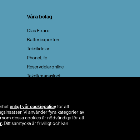
Våra bolag
Clas Fixare
Batteriexperten
Teknikdelar
PhoneLife
Reservdelaronline
Teknikmagasinet
enhet
enligt vår cookiepolicy
för att
insatser. Vi använder fyra kategorier av
tersom dessa cookies är nödvändiga för att
r
. Ditt samtycke är frivilligt och kan
itta butik