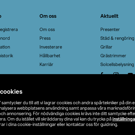
o
Om oss
Aktuellt
egistrera
Om oss
Presenter
enord
Press
Städ & rengöring
ation
Investerare
Grillar
istorik
Hållbarhet
Grästrimmer
Karriär
Solcellsbelysning
 cookies
”
samtycker du till att vi lagrar cookies och andra spårtekniker på din 
analysera webbplatsens användning samt anpassa våra marknadsförings
 och annonsering. För nödvändiga cookies krävs inte ditt samtycke ef
a. Om du istället vill skräddarsy dina val kan du trycka på
inställninga
r i dina cookie-inställningar eller kontaktar oss för guidning.
s Ohlson
Köpvillkor
Privacy statement
Klubbvillkor
H