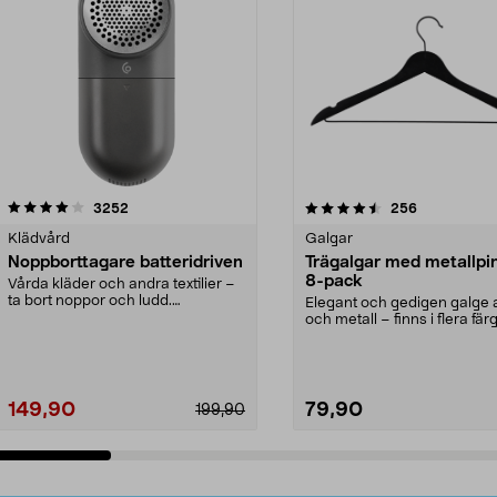
4.5av 5 stjärnor
recensioner
4.0av 5 stjärnor
recensioner
3252
256
Klädvård
Galgar
Noppborttagare batteridriven
Trägalgar med metallpi
8-pack
Vårda kläder och andra textilier –
ta bort noppor och ludd.
Elegant och gedigen galge a
Noppborttagaren fräs...
och metall – finns i flera färg
Galge med sv...
149,90
79,90
199,90
Lägg i varukorg
Lägg i varukorg