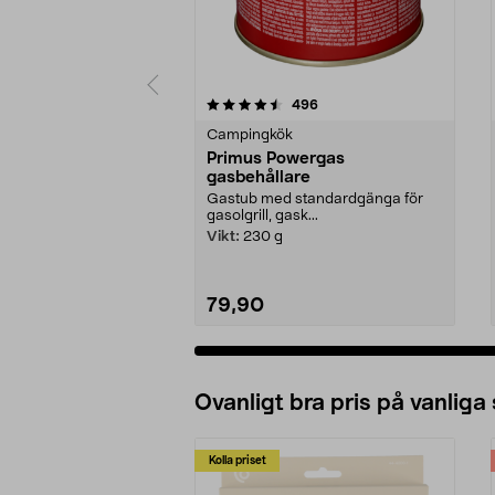
5 av 5 stjärnor
4.5 av 5 stjärnor
recensioner
496
Campingkök
Primus Powergas
gasbehållare
Gastub med standardgänga för
gasolgrill, gask...
Vikt:
230 g
79,90
Ovanligt bra pris på vanliga
Kolla priset