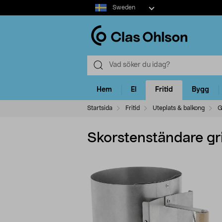
Select
Sweden
market
Hem
El
Fritid
Bygg
Startsida
Fritid
Uteplats & balkong
G
Skorstenständare gri