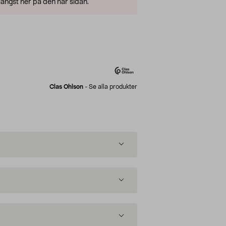
ängst ner på den här sidan.
Clas Ohlson
-
Se alla produkter