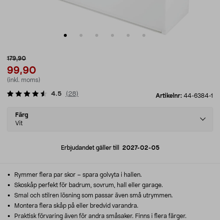
179,90
99,90
(inkl. moms)
4.5
(
28
)
Artikelnr:
44-6384-1
Select
Färg
variant
Vit
Erbjudandet gäller till
2027-02-05
Rymmer flera par skor – spara golvyta i hallen.
Skoskåp perfekt för badrum, sovrum, hall eller garage.
Smal och stilren lösning som passar även små utrymmen.
Montera flera skåp på eller bredvid varandra.
Praktisk förvaring även för andra småsaker. Finns i flera färger.