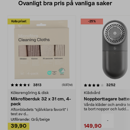
Ovanligt bra pris på vanliga saker
Kolla priset
-25%
4.0av 5 stjärnor
recensioner
4.5av 5 stjärnor
recensio
3813
3252
(9,97/st)
Köksrengöring & disk
Klädvård
Mikrofiberduk 32 x 31 cm, 4-
Noppborttagare batter
pack
Vårda kläder och andra tex
ta bort noppor och ludd.
Aftonbladets "självklara favorit” i
Noppborttagaren fräs...
test av d...
Utförande:
Grå/beige
-
39,90
149,90