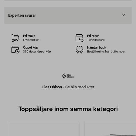
Experten svarar
Fri frakt
Fri retur
Från 599 kr*
Till valfri butik
Öppet köp
Hämta i butik
365 dagar öppet köp
Beställ online, från butikslager
Clas Ohlson
-
Se alla produkter
Toppsäljare inom samma kategori