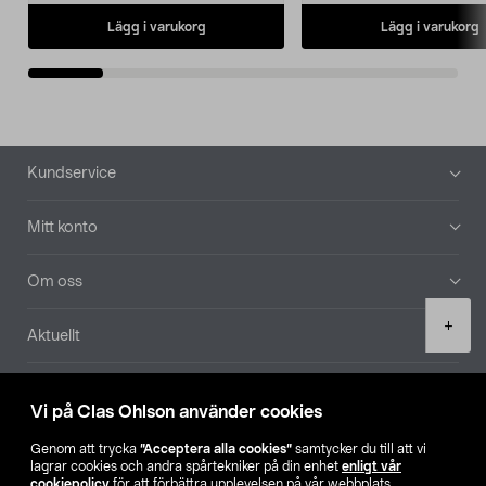
Lägg i varukorg
Lägg i varukorg
Sidfot
Kundservice
Mitt konto
Om oss
Product
+
Aktuellt
quantity
Våra bolag
Vi på Clas Ohlson använder cookies
Hitta butik
Genom att trycka
”Acceptera alla cookies”
samtycker du till att vi
lagrar cookies och andra spårtekniker på din enhet
enligt vår
cookiepolicy
för att förbättra upplevelsen på vår webbplats,