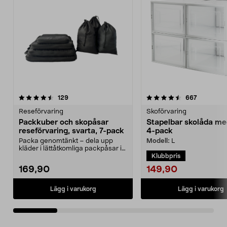
4.5 av 5 stjärnor
recensioner
4.5 av 5 stjärnor
recension
129
667
Reseförvaring
Skoförvaring
Packkuber och skopåsar
Stapelbar skolåda med
reseförvaring, svarta, 7-pack
4-pack
Packa genomtänkt – dela upp
Optimera utrymmet i gar
Modell:
L
kläder i lättåtkomliga packpåsar i
eller bygg en ...
Klubbpris
resväskan. Resefö...
149,90
169,90
Lägg i varukorg
Lägg i varukorg