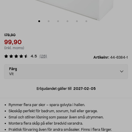
179,90
99,90
(inkl. moms)
4.5
(
28
)
Artikelnr:
44-6384-1
Select
Färg
variant
Vit
Erbjudandet gäller till
2027-02-05
Rymmer flera par skor – spara golvyta i hallen.
Skoskåp perfekt för badrum, sovrum, hall eller garage.
Smal och stilren lösning som passar även små utrymmen.
Montera flera skåp på eller bredvid varandra.
Praktisk förvaring även för andra småsaker. Finns i flera färger.