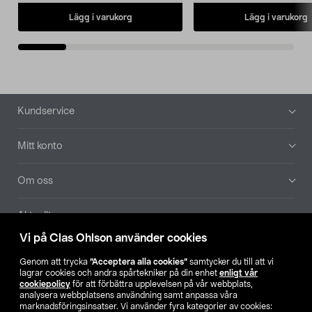
Lägg i varukorg
Lägg i varukorg
Sidfot
Kundservice
Mitt konto
Om oss
Aktuellt
Vi på Clas Ohlson använder cookies
Våra bolag
Genom att trycka
”Acceptera alla cookies”
samtycker du till att vi
lagrar cookies och andra spårtekniker på din enhet
enligt vår
Hitta butik
cookiepolicy
för att förbättra upplevelsen på vår webbplats,
analysera webbplatsens användning samt anpassa våra
marknadsföringsinsatser. Vi använder fyra kategorier av cookies: