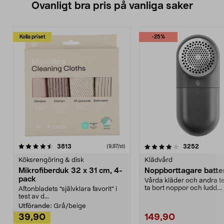
Ovanligt bra pris på vanliga saker
Kolla priset
-25%
4.0av 5 stjärnor
recensioner
4.5av 5 stjärnor
recensio
3813
3252
(9,97/st)
Köksrengöring & disk
Klädvård
Mikrofiberduk 32 x 31 cm, 4-
Noppborttagare batter
pack
Vårda kläder och andra tex
ta bort noppor och ludd.
Aftonbladets "självklara favorit” i
Noppborttagaren fräs...
test av d...
Utförande:
Grå/beige
39,90
149,90