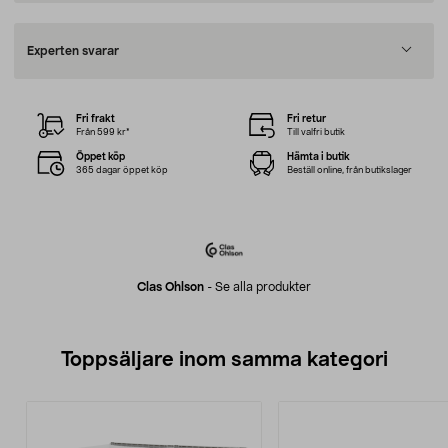
Experten svarar
Fri frakt
Fri retur
Från 599 kr*
Till valfri butik
Öppet köp
Hämta i butik
365 dagar öppet köp
Beställ online, från butikslager
Clas Ohlson
-
Se alla produkter
Toppsäljare inom samma kategori