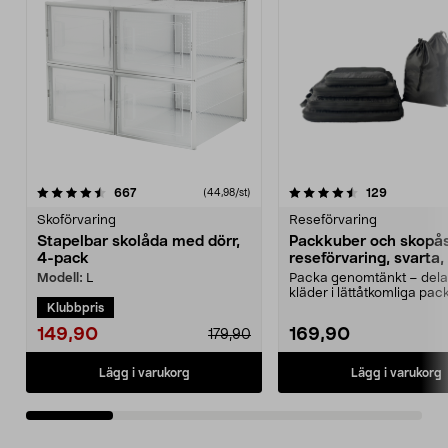
4.5 av 5 stjärnor
recensioner
4.5 av 5 stjärnor
recensione
667
129
(44,98/st)
Skoförvaring
Reseförvaring
Stapelbar skolåda med dörr,
Packkuber och skopå
4-pack
reseförvaring, svarta,
Optimera utrymmet i garderoben
Modell:
L
Packa genomtänkt – dela
eller bygg en ...
kläder i lättåtkomliga pac
Klubbpris
resväskan. Resefö...
149,90
169,90
179,90
Lägg i varukorg
Lägg i varukorg