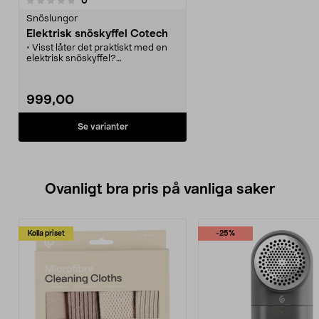
0
Snöslungor
Elektrisk snöskyffel Cotech
• Visst låter det praktiskt med en
elektrisk snöskyffel?
• Gör det enklare för dig att skotta
bort snön.
• Tar dessutom liten plats vid
999,00
förvaring.
Se varianter
Ovanligt bra pris på vanliga saker
Kolla priset
-25%