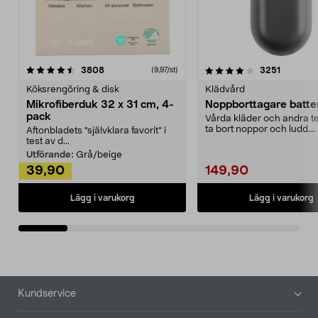
4.0av 5 stjärnor
recensioner
4.5av 5 stjärnor
recensio
3808
3251
(9,97/st)
Köksrengöring & disk
Klädvård
Mikrofiberduk 32 x 31 cm, 4-
Noppborttagare batter
pack
Vårda kläder och andra tex
ta bort noppor och ludd.
Aftonbladets "självklara favorit” i
Noppborttagaren fräs...
test av d...
Utförande:
Grå/beige
39,90
149,90
Lägg i varukorg
Lägg i varukorg
Sidfot
Kundservice