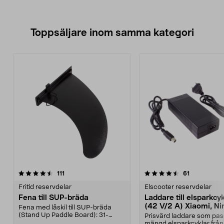
Toppsäljare inom samma kategori
4.5 av 5 stjärnor
recensioner
4.0 av 5 stjärnor
recensioner
111
61
Fritid reservdelar
Elscooter reservdelar
Fena till SUP-bräda
Laddare till elsparkcy
(42 V/2 A) Xiaomi, Ni
Fena med låskil till SUP-bräda
E-Way m.fl.
(Stand Up Paddle Board): 31-
Prisvärd laddare som pas
974331-2059, E11 Pass...
mängd elsparkcyklar från