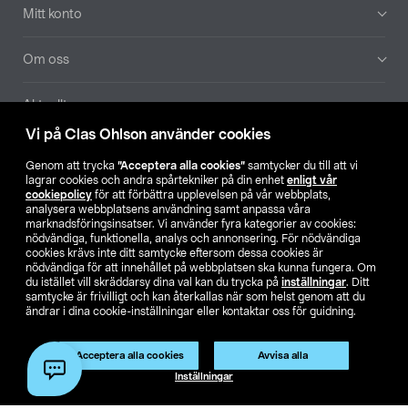
Mitt konto
Om oss
Aktuellt
Vi på Clas Ohlson använder cookies
Våra bolag
Genom att trycka
”Acceptera alla cookies”
samtycker du till att vi
lagrar cookies och andra spårtekniker på din enhet
enligt vår
Hitta butik
cookiepolicy
för att förbättra upplevelsen på vår webbplats,
analysera webbplatsens användning samt anpassa våra
marknadsföringsinsatser. Vi använder fyra kategorier av cookies:
nödvändiga, funktionella, analys och annonsering. För nödvändiga
SE
NO
FI
cookies krävs inte ditt samtycke eftersom dessa cookies är
nödvändiga för att innehållet på webbplatsen ska kunna fungera. Om
du istället vill skräddarsy dina val kan du trycka på
inställningar
. Ditt
samtycke är frivilligt och kan återkallas när som helst genom att du
ändrar i dina cookie-inställningar eller kontaktar oss för guidning.
Acceptera alla cookies
Avvisa alla
Köpvillkor
Privacy statement
Klubbvillkor
För företag
Inställningar
Ändra till priser exklusive moms