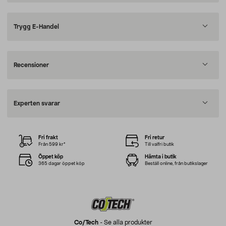
Trygg E-Handel
Recensioner
Experten svarar
Fri frakt
Fri retur
Från 599 kr*
Till valfri butik
Öppet köp
Hämta i butik
365 dagar öppet köp
Beställ online, från butikslager
Co/tech
-
Se alla produkter