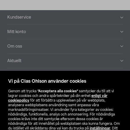
Sidfot
Kundservice
Mitt konto
Om oss
Aktuellt
Våra bolag
Vi på Clas Ohlson använder cookies
Hitta butik
Genom att trycka
”Acceptera alla cookies”
samtycker du till att vi
lagrar cookies och andra spårtekniker på din enhet
enligt vår
cookiepolicy
för att förbättra upplevelsen på vår webbplats,
SE
NO
FI
analysera webbplatsens användning samt anpassa våra
marknadsföringsinsatser. Vi använder fyra kategorier av cookies:
nödvändiga, funktionella, analys och annonsering. För nödvändiga
cookies krävs inte ditt samtycke eftersom dessa cookies är
nödvändiga för att innehållet på webbplatsen ska kunna fungera. Om
du istället vill skräddarsy dina val kan du trycka på
inställningar
. Ditt