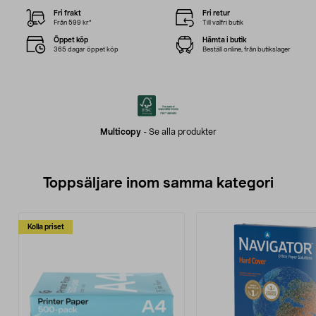
Fri frakt
Fri retur
Från 599 kr*
Till valfri butik
Öppet köp
Hämta i butik
365 dagar öppet köp
Beställ online, från butikslager
Multicopy
-
Se alla produkter
Toppsäljare inom samma kategori
Kolla priset