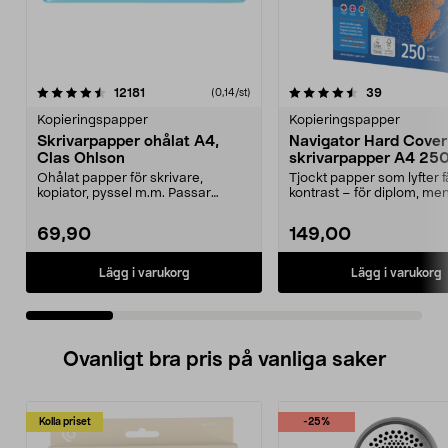
4.5 av 5 stjärnor
recensioner
4.5 av 5 stjärnor
recensione
12181
39
(0,14/st)
Kopieringspapper
Kopieringspapper
Skrivarpapper ohålat A4,
Navigator Hard Cover 
Clas Ohlson
skrivarpapper A4 250
ark
Ohålat papper för skrivare,
Tjockt papper som lyfter 
kopiator, pyssel m.m. Passar
kontrast – för diplom, me
perfekt som ritpapper. ...
mer. Navigat...
69,90
149,00
Lägg i varukorg
Lägg i varukorg
Ovanligt bra pris på vanliga saker
Kolla priset
-25%