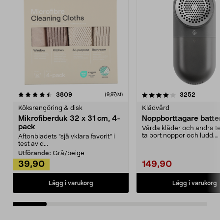
4.0av 5 stjärnor
recensioner
4.5av 5 stjärnor
recensio
3809
3252
(9,97/st)
Köksrengöring & disk
Klädvård
Mikrofiberduk 32 x 31 cm, 4-
Noppborttagare batter
pack
Vårda kläder och andra tex
ta bort noppor och ludd.
Aftonbladets "självklara favorit” i
Noppborttagaren fräs...
test av d...
Utförande:
Grå/beige
39,90
149,90
Lägg i varukorg
Lägg i varukorg