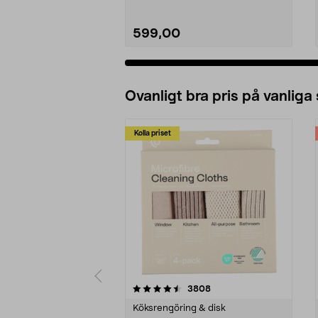
599,00
Ovanligt bra pris på vanliga
Kolla priset
5av 5 stjärnor
4.0av 5 stjärnor
recensioner
3808
Köksrengöring & disk