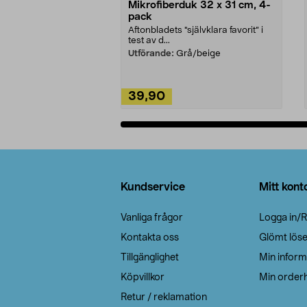
Mikrofiberduk 32 x 31 cm, 4-
pack
Aftonbladets "självklara favorit” i
test av d...
Utförande:
Grå/beige
39,90
Lägg i varukorg
Sidfot
Kundservice
Mitt kont
Vanliga frågor
Logga in/R
Kontakta oss
Glömt lös
Tillgänglighet
Min inform
Köpvillkor
Min orderh
Retur / reklamation