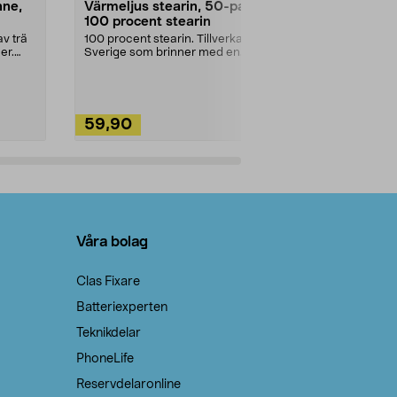
nne,
Värmeljus stearin, 50-pack,
Bikarbonat
100 procent stearin
Ett allsidigt 
städning och 
v trä
100 procent stearin. Tillverkade i
ute. Städa med
er.
Sverige som brinner med en
vacker och sotfri ...
59,90
49,90
Lägg i varukorg
Lägg
Våra bolag
Clas Fixare
Batteriexperten
Teknikdelar
PhoneLife
Reservdelaronline