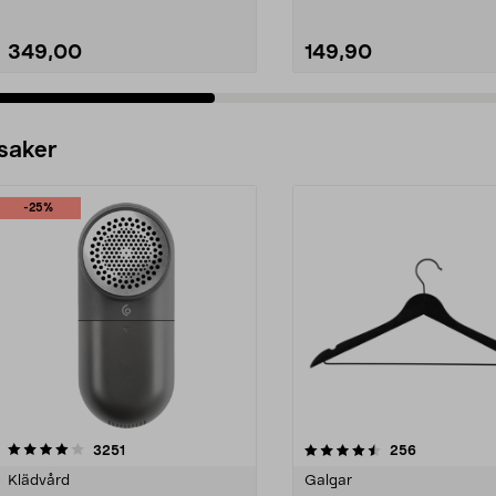
349,00
149,90
 saker
-25%
4.5av 5 stjärnor
recensioner
4.0av 5 stjärnor
recensioner
3251
256
Klädvård
Galgar