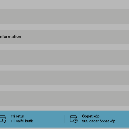
information
Fri retur
Öppet köp
Till valfri butik
365 dagar öppet köp