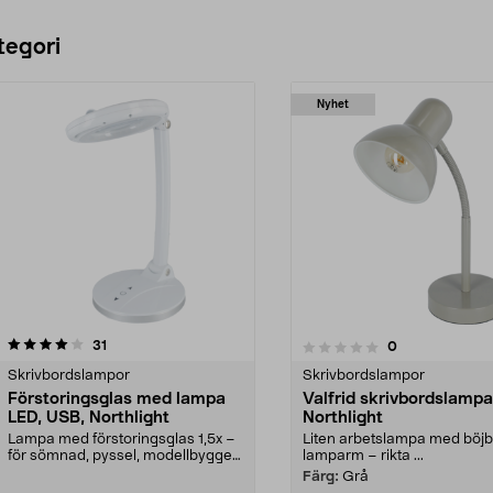
tegori
Nyhet
recensioner
31
recensioner
0
0.0 av 5 stjärnor
0.0 av 5 stjärnor
Skrivbordslampor
Skrivbordslampor
Förstoringsglas med lampa
Valfrid skrivbordslampa
LED, USB, Northlight
Northlight
Lampa med förstoringsglas 1,5x –
Liten arbetslampa med böjb
för sömnad, pyssel, modellbygge
lamparm – rikta ...
m.m. Northlight...
Färg:
Grå