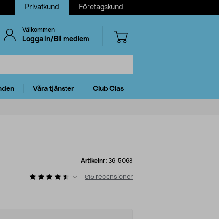
Privatkund
Företagskund
Välkommen
Logga in/Bli medlem
nden
Våra tjänster
Club Clas
Artikelnr:
36-5068
515
recensioner