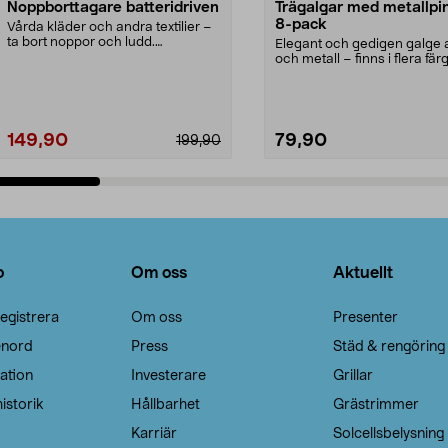
Noppborttagare batteridriven
Trägalgar med metallpi
8-pack
Vårda kläder och andra textilier –
ta bort noppor och ludd.
Elegant och gedigen galge a
Noppborttagaren fräs...
och metall – finns i flera färg
Galge med sv...
149,90
79,90
199,90
Lägg i varukorg
Lägg i varukorg
o
Om oss
Aktuellt
egistrera
Om oss
Presenter
enord
Press
Städ & rengöring
ation
Investerare
Grillar
istorik
Hållbarhet
Grästrimmer
Karriär
Solcellsbelysning