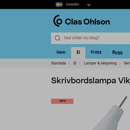
Select
Sweden
market
Hem
El
Fritid
Bygg
Startsida
El
Lampor & belysning
Skr
Skrivbordslampa Vikt
-50%