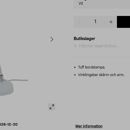
variant
Vit
Product
quantity
Butikslager
Hämtar lagerstatus...
Tuff bordslampa.
Vinklingsbar skärm och arm.
026-12-30
Mer information