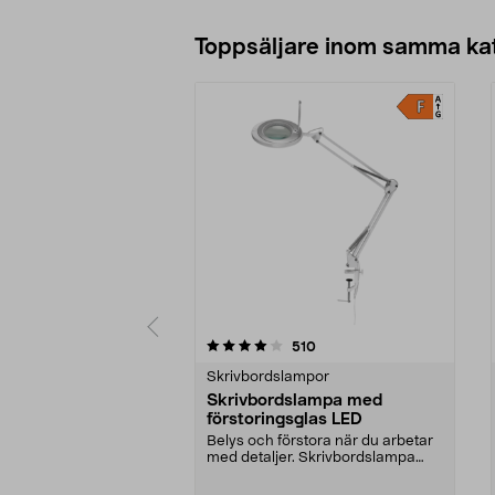
Toppsäljare inom samma ka
0 av 5 stjärnor
4.0 av 5 stjärnor
recensioner
510
Skrivbordslampor
Skrivbordslampa med
förstoringsglas LED
Belys och förstora när du arbetar
med detaljer. Skrivbordslampa
med LED och ett ...