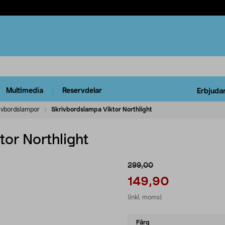
Multimedia
Reservdelar
Erbjuda
ivbordslampor
Skrivbordslampa Viktor Northlight
or Northlight
299,00
149,90
(inkl. moms)
Select
Färg