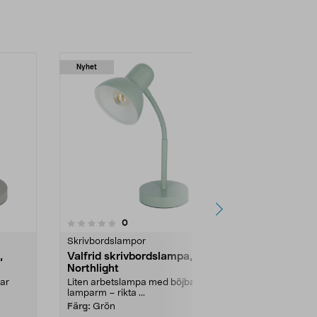
Nyhet
4.5 av 5 stjärnor
4.5
recensioner
0
Skrivbordslampor
Skrivbordsla
,
Valfrid skrivbordslampa,
Skrivbords
Northlight
Qi-laddning
ar
Liten arbetslampa med böjbar
Justerbar bely
lamparm – rikta ...
och trådl...
Färg:
Grön
Färg:
Vit