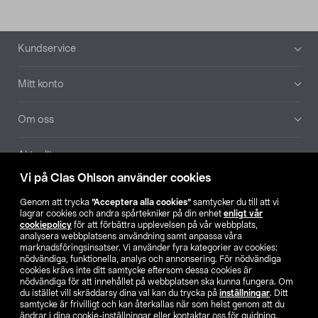
Sidfot
Kundservice
Mitt konto
Om oss
Aktuellt
Vi på Clas Ohlson använder cookies
Våra bolag
Genom att trycka
”Acceptera alla cookies”
samtycker du till att vi
lagrar cookies och andra spårtekniker på din enhet
enligt vår
Hitta butik
cookiepolicy
för att förbättra upplevelsen på vår webbplats,
analysera webbplatsens användning samt anpassa våra
marknadsföringsinsatser. Vi använder fyra kategorier av cookies:
nödvändiga, funktionella, analys och annonsering. För nödvändiga
SE
NO
FI
cookies krävs inte ditt samtycke eftersom dessa cookies är
nödvändiga för att innehållet på webbplatsen ska kunna fungera. Om
du istället vill skräddarsy dina val kan du trycka på
inställningar
. Ditt
samtycke är frivilligt och kan återkallas när som helst genom att du
ändrar i dina cookie-inställningar eller kontaktar oss för guidning.