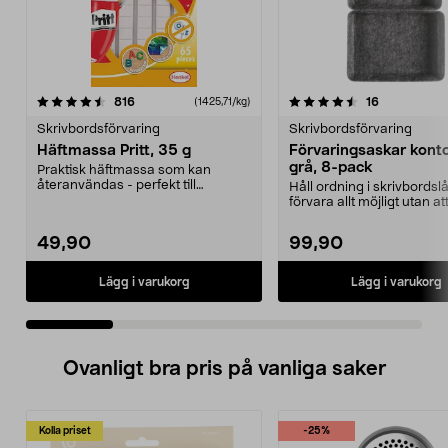
4.5 av 5 stjärnor
recensioner
4.5 av 5 stjärnor
recensioner
816
16
(1425,71/kg)
Skrivbordsförvaring
Skrivbordsförvaring
Häftmassa Pritt, 35 g
Förvaringsaskar kontor
grå, 8-pack
Praktisk häftmassa som kan
återanvändas - perfekt till
Håll ordning i skrivbords
teckningar, prydnader etc...
förvara allt möjligt utan at
skramlar ru...
49,90
99,90
Lägg i varukorg
Lägg i varukorg
Ovanligt bra pris på vanliga saker
Kolla priset
-25%