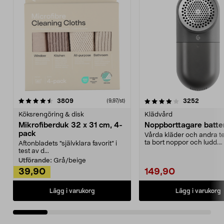
4.0av 5 stjärnor
recensioner
4.5av 5 stjärnor
recensio
3809
3252
(9,97/st)
Köksrengöring & disk
Klädvård
Mikrofiberduk 32 x 31 cm, 4-
Noppborttagare batter
pack
Vårda kläder och andra tex
ta bort noppor och ludd.
Aftonbladets "självklara favorit” i
Noppborttagaren fräs...
test av d...
Utförande:
Grå/beige
39,90
149,90
Lägg i varukorg
Lägg i varukorg