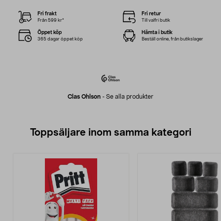
Fri frakt
Fri retur
Från 599 kr*
Till valfri butik
Öppet köp
Hämta i butik
365 dagar öppet köp
Beställ online, från butikslager
Clas Ohlson
-
Se alla produkter
Toppsäljare inom samma kategori