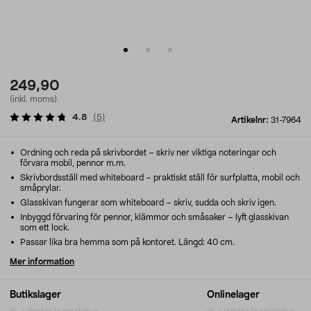
249,90
(inkl. moms)
4.8
(
5
)
Artikelnr:
31-7964
Ordning och reda på skrivbordet – skriv ner viktiga noteringar och
förvara mobil, pennor m.m.
Skrivbordsställ med whiteboard – praktiskt ställ för surfplatta, mobil och
småprylar.
Glasskivan fungerar som whiteboard – skriv, sudda och skriv igen.
Inbyggd förvaring för pennor, klämmor och småsaker – lyft glasskivan
som ett lock.
Passar lika bra hemma som på kontoret. Längd: 40 cm.
Mer information
Butikslager
Onlinelager