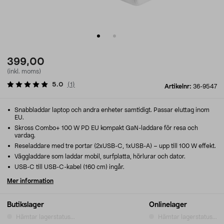
399,00
(inkl. moms)
5.0
(
1
)
Artikelnr:
36-9547
Snabbladdar laptop och andra enheter samtidigt. Passar eluttag inom
EU.
Skross Combo+ 100 W PD EU kompakt GaN-laddare för resa och
vardag.
Reseladdare med tre portar (2xUSB-C, 1xUSB-A) – upp till 100 W effekt.
Väggladdare som laddar mobil, surfplatta, hörlurar och dator.
USB-C till USB-C-kabel (160 cm) ingår.
Mer information
Butikslager
Onlinelager
Hämtar lagerstatus...
Hämtar lagerstatus...