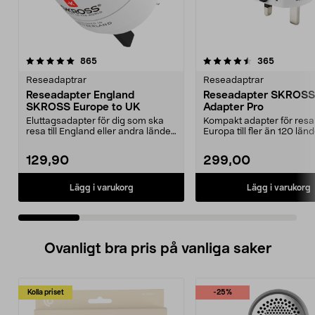
4.5 av 5 stjärnor
recensioner
4.5 av 5 stjärnor
recension
865
365
Reseadaptrar
Reseadaptrar
Reseadapter England
Reseadapter SKROSS
SKROSS Europe to UK
Adapter Pro
Eluttagsadapter för dig som ska
Kompakt adapter för resa
resa till England eller andra länder
Europa till fler än 120 län
med kontakt...
världen över. Fu...
129,90
299,00
Lägg i varukorg
Lägg i varukorg
Ovanligt bra pris på vanliga saker
Kolla priset
-25%