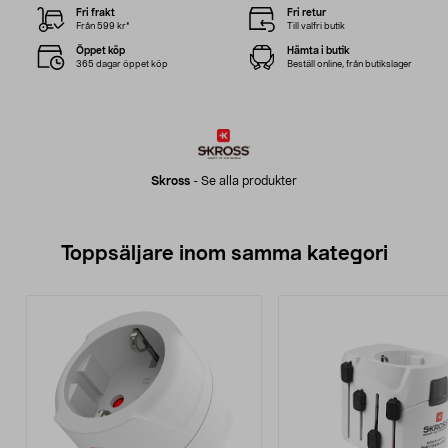
Fri frakt
Fri retur
Från 599 kr*
Till valfri butik
Öppet köp
Hämta i butik
365 dagar öppet köp
Beställ online, från butikslager
Skross
-
Se alla produkter
Toppsäljare inom samma kategori