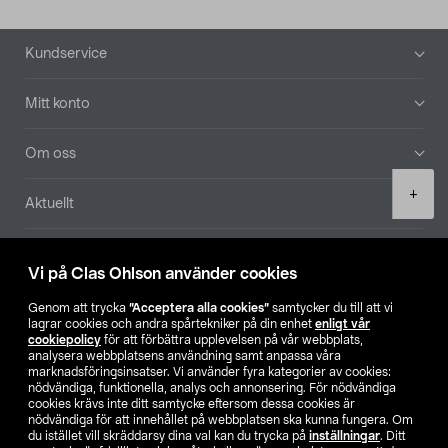
Sidfot
Kundservice
Mitt konto
Om oss
Product
+
Aktuellt
quantity
Våra bolag
Vi på Clas Ohlson använder cookies
Hitta butik
Genom att trycka
”Acceptera alla cookies”
samtycker du till att vi
lagrar cookies och andra spårtekniker på din enhet
enligt vår
cookiepolicy
för att förbättra upplevelsen på vår webbplats,
SE
NO
FI
analysera webbplatsens användning samt anpassa våra
marknadsföringsinsatser. Vi använder fyra kategorier av cookies:
nödvändiga, funktionella, analys och annonsering. För nödvändiga
cookies krävs inte ditt samtycke eftersom dessa cookies är
nödvändiga för att innehållet på webbplatsen ska kunna fungera. Om
du istället vill skräddarsy dina val kan du trycka på
inställningar
. Ditt