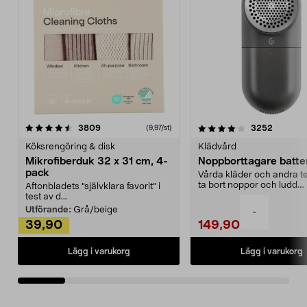
4.0av 5 stjärnor
recensioner
4.5av 5 stjärnor
recensio
3809
3252
(9,97/st)
Köksrengöring & disk
Klädvård
Mikrofiberduk 32 x 31 cm, 4-
Noppborttagare batter
pack
Vårda kläder och andra tex
ta bort noppor och ludd.
Aftonbladets "självklara favorit” i
Noppborttagaren fräs...
test av d...
Utförande:
Grå/beige
-
39,90
149,90
Lägg i varukorg
Lägg i varukorg