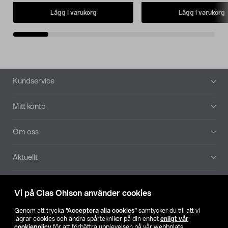
Lägg i varukorg
Lägg i varukorg
Sidfot
Kundservice
Mitt konto
Om oss
Aktuellt
Våra bolag
Vi på Clas Ohlson använder cookies
Hitta butik
Genom att trycka
”Acceptera alla cookies”
samtycker du till att vi
lagrar cookies och andra spårtekniker på din enhet
enligt vår
cookiepolicy
för att förbättra upplevelsen på vår webbplats,