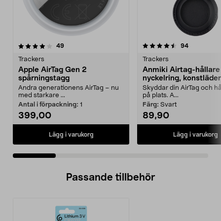
4.5 av 5 stjärnor
recensioner
2.5 av 5 stjärnor
recensione
49
94
Trackers
Trackers
Apple AirTag Gen 2
Anmiki Airtag-hållar
spårningstagg
nyckelring, konstläder
Andra generationens AirTag – nu
Skyddar din AirTag och hå
med starkare ...
på plats. A...
Antal i förpackning:
1
Färg:
Svart
399,00
89,90
Lägg i varukorg
Lägg i varukorg
Passande tillbehör