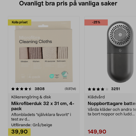
Ovanligt bra pris på vanliga saker
Kolla priset
-25%
4.0av 5 stjärnor
recensioner
4.5av 5 stjärnor
recensio
3808
3251
(9,97/st)
Köksrengöring & disk
Klädvård
Mikrofiberduk 32 x 31 cm, 4-
Noppborttagare batter
pack
Vårda kläder och andra tex
ta bort noppor och ludd.
Aftonbladets "självklara favorit” i
Noppborttagaren fräs...
test av d...
Utförande:
Grå/beige
39,90
149,90