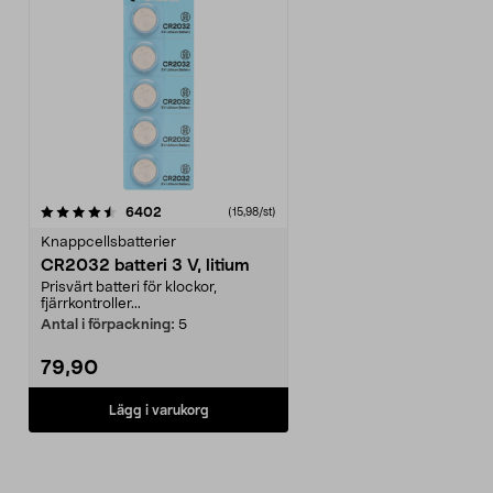
recensioner
6402
(15,98/st)
Knappcellsbatterier
CR2032 batteri 3 V, litium
Prisvärt batteri för klockor,
fjärrkontroller...
Antal i förpackning:
5
79,90
Lägg i varukorg