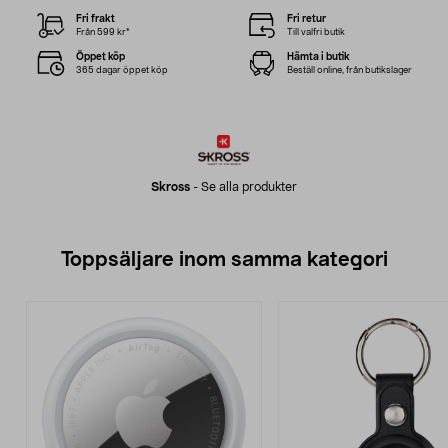
Fri frakt
Fri retur
Från 599 kr*
Till valfri butik
Öppet köp
Hämta i butik
365 dagar öppet köp
Beställ online, från butikslager
Skross
-
Se alla produkter
Toppsäljare inom samma kategori