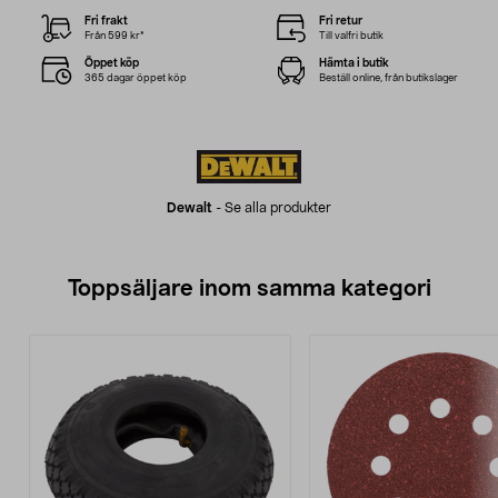
Fri frakt
Fri retur
Från 599 kr*
Till valfri butik
Öppet köp
Hämta i butik
365 dagar öppet köp
Beställ online, från butikslager
Dewalt
-
Se alla produkter
Toppsäljare inom samma kategori