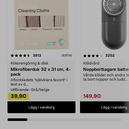
4.0av 5 stjärnor
recensioner
4.5av 5 stjärnor
recensio
3813
3252
(9,97/st)
Köksrengöring & disk
Klädvård
Mikrofiberduk 32 x 31 cm, 4-
Noppborttagare batter
pack
Vårda kläder och andra tex
ta bort noppor och ludd.
Aftonbladets "självklara favorit” i
Noppborttagaren fräs...
test av d...
Utförande:
Grå/beige
39,90
149,90
Lägg i varukorg
Lägg i varukorg