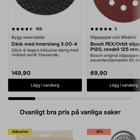
5.0 av 5 stjärnor
recensioner
4.0 av 5 stjärnor
recensioner
155
3
Bygg reservdelar
Slippapper och tillbehör
Däck med innerslang 3.00-4
Bosch PEX/Orbit slip
P120, rondell 125 mm,
Däck 4-lagers inklusive slang med
pack
vinklad ventil. Passande
Bosch original slippapper. 
luftgummihjul i dimen...
excenterslipmaskin för sl
trä, färg och...
149,90
69,90
Lägg i varukorg
Lägg i varukorg
Ovanligt bra pris på vanliga saker
Kolla priset
-25%