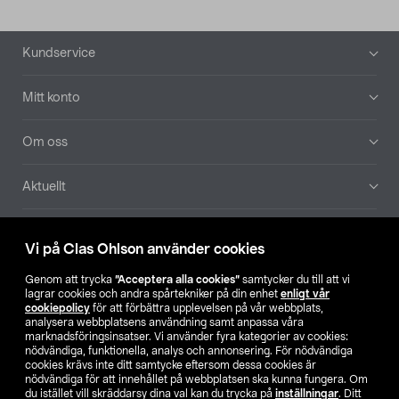
Sidfot
Kundservice
Mitt konto
Om oss
Aktuellt
Våra bolag
Vi på Clas Ohlson använder cookies
Hitta butik
Genom att trycka
”Acceptera alla cookies”
samtycker du till att vi
lagrar cookies och andra spårtekniker på din enhet
enligt vår
cookiepolicy
för att förbättra upplevelsen på vår webbplats,
SE
NO
FI
analysera webbplatsens användning samt anpassa våra
marknadsföringsinsatser. Vi använder fyra kategorier av cookies:
nödvändiga, funktionella, analys och annonsering. För nödvändiga
cookies krävs inte ditt samtycke eftersom dessa cookies är
nödvändiga för att innehållet på webbplatsen ska kunna fungera. Om
du istället vill skräddarsy dina val kan du trycka på
inställningar
. Ditt