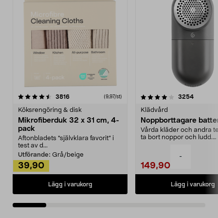
4.0av 5 stjärnor
recensioner
4.5av 5 stjärnor
recensio
3816
3254
(9,97/st)
Köksrengöring & disk
Klädvård
Mikrofiberduk 32 x 31 cm, 4-
Noppborttagare batter
pack
Vårda kläder och andra tex
ta bort noppor och ludd.
Aftonbladets "självklara favorit” i
Noppborttagaren fräs...
test av d...
Utförande:
Grå/beige
-
39,90
149,90
Lägg i varukorg
Lägg i varukorg