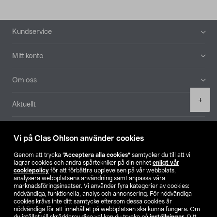
Sidfot
Kundservice
Mitt konto
Om oss
Product
+
Aktuellt
quantity
Våra bolag
Vi på Clas Ohlson använder cookies
Hitta butik
Genom att trycka
”Acceptera alla cookies”
samtycker du till att vi
lagrar cookies och andra spårtekniker på din enhet
enligt vår
cookiepolicy
för att förbättra upplevelsen på vår webbplats,
SE
NO
FI
analysera webbplatsens användning samt anpassa våra
marknadsföringsinsatser. Vi använder fyra kategorier av cookies:
nödvändiga, funktionella, analys och annonsering. För nödvändiga
cookies krävs inte ditt samtycke eftersom dessa cookies är
nödvändiga för att innehållet på webbplatsen ska kunna fungera. Om