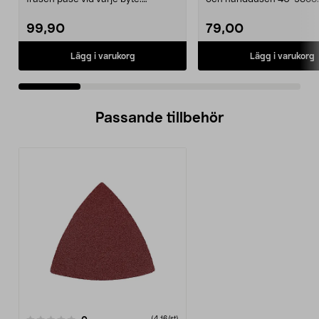
Dammsugarpåsar för C...
22 mm stång och ...
99,90
79,00
Lägg i varukorg
Lägg i varukorg
Passande tillbehör
recensioner