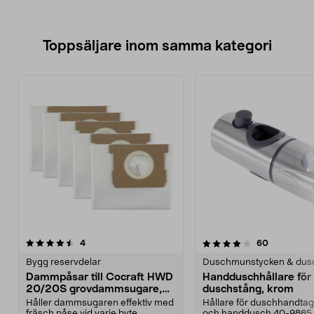
Toppsäljare inom samma kategori
4.0 av 5 stjärnor
recensioner
4.5 av 5 stjärnor
recensione
4
60
Bygg reservdelar
Duschmunstycken & dus
Dammpåsar till Cocraft HWD
Handduschhållare fö
20/20S grovdammsugare,
duschstång, krom
5-pack
Håller dammsugaren effektiv med
Hållare för duschhandtag t
fräsch påse vid varje byte.
och handdusch 40-9865.