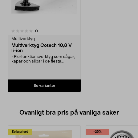
recensioner
0
Multiverktyg
Multiverktyg Cotech 10,8 V
li-ion
• Flerfunktionsverktyg som sågar,
kapar och slipar i de flesta
material.
• Sladdlös maskin med maximal
flexibilitet.
• Steglös hastighet 5000-16000
v/min.
Se varianter
• 1 tim snabbladdare, slipsula,
cirkelformat sågblad och
instickssågblad medföljer.
• 5 års garanti.
Ovanligt bra pris på vanliga saker
Kolla priset
-25%