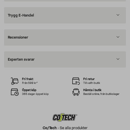
Trygg E-Handel
Recensioner
Experten svarar
Fri frakt
Fri retur
Från 599 kr*
Till valfri butik
Öppet köp
Hämta i butik
365 dagar öppet köp
Beställ online, från butikslager
Co/tech
-
Se alla produkter