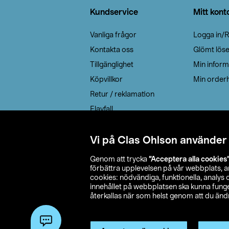
Kundservice
Mitt kont
Vanliga frågor
Logga in/R
Kontakta oss
Glömt lös
Tillgänglighet
Min inform
Köpvillkor
Min orderh
Retur / reklamation
Elavfall
Cookie policy
Leveransalternativ
Vi på Clas Ohlson använder
Genom att trycka
”Acceptera alla cookies
förbättra upplevelsen på vår webbplats, 
cookies: nödvändiga, funktionella, analys
innehållet på webbplatsen ska kunna funger
återkallas när som helst genom att du ändra
© 2026 Cla