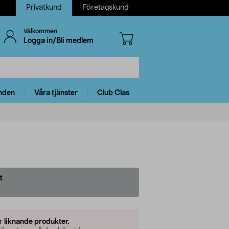
Privatkund
Företagskund
Välkommen
Logga in/Bli medlem
nden
Våra tjänster
Club Clas
t
er
liknande produkter.