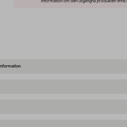
Information om den utgångna produkten finns l
information