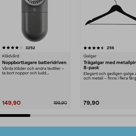
4.5av 5 stjärnor
recensioner
4.0av 5 stjärnor
recensioner
3252
256
Klädvård
Galgar
Noppborttagare batteridriven
Trägalgar med metallpi
8-pack
Vårda kläder och andra textilier –
ta bort noppor och ludd.
Elegant och gedigen galge a
Noppborttagaren fräs...
och metall – finns i flera färg
Galge med sv...
149,90
79,90
199,90
Lägg i varukorg
Lägg i varukorg