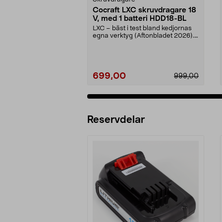
Cocraft LXC skruvdragare 18
V, med 1 batteri HDD18-BL
LXC – bäst i test bland kedjornas
egna verktyg (Aftonbladet 2026).
Prisvärt set ...
699,00
999,00
Reservdelar