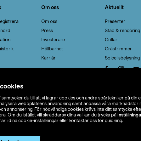
o
Om oss
Aktuellt
egistrera
Om oss
Presenter
enord
Press
Städ & rengöring
ation
Investerare
Grillar
istorik
Hållbarhet
Grästrimmer
Karriär
Solcellsbelysning
 cookies
”
samtycker du till att vi lagrar cookies och andra spårtekniker på din 
analysera webbplatsens användning samt anpassa våra marknadsförings
 och annonsering. För nödvändiga cookies krävs inte ditt samtycke ef
a. Om du istället vill skräddarsy dina val kan du trycka på
inställninga
r i dina cookie-inställningar eller kontaktar oss för guidning.
s Ohlson
Köpvillkor
Privacy statement
Klubbvillkor
H
Ändra till priser exklusive moms