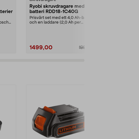
Ryobi skruvdragare med 1
Cocraft LX
terier
batteri RDD18-1C40G
batteridriv
18 V
Prisvärt set med ett 4,0 Ah-batteri
För däckbyte
Bosch
och en laddare (2,0 Ah per
tunga skruvjo
timme). Ryobi RDD...
Cocraft LXC I..
1499,00
999,00
1999,00