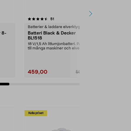
4.5av 5 stjärnor
recensioner
51
9
Batterier & laddare elverktyg
Bygg reservd
 8-
Batteri Black & Decker
Laddare Bl
BL1518
20 V
18 V/1,5 Ah litiumjonbatteri. Passar
Laddare till B
till många maskiner och elverktyg
ASL146, ASL14
från Blac...
ASL188EGBL14
459,00
499,00
599,00
Se varianter
Lägg
Kolla priset
Multibuy