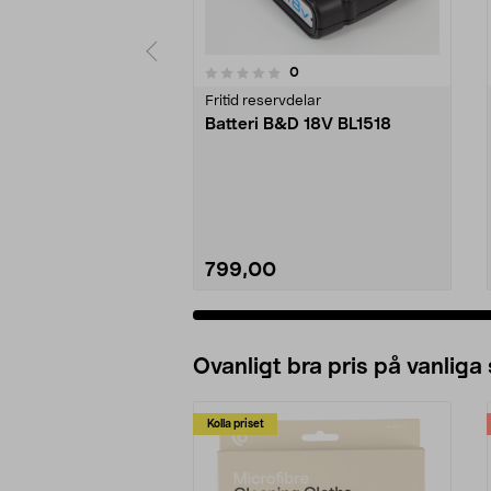
4.5av 5 stjärnor
recensioner
0
0 av 5 stjärnor
Fritid reservdelar
Batteri B&D 18V BL1518
799,00
Se varianter
Ovanligt bra pris på vanliga
Kolla priset