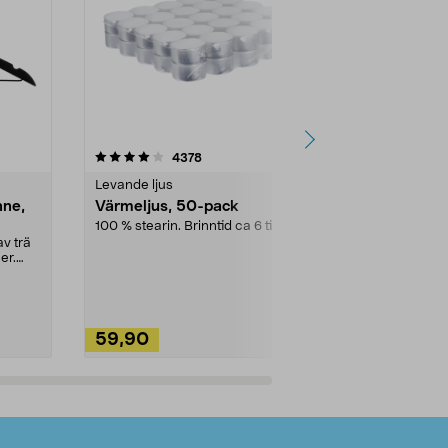
4.5av 5 stjärnor
recensioner
4.5
4378
2
Levande ljus
Rengöringsm
nne,
Värmeljus, 50-pack
Bikarbonat
100 % stearin. Brinntid ca 6 tim.
Ett allsidigt 
städning och 
v trä
ute. Städa med
er.
59,90
49,90
Lägg i varukorg
Lägg