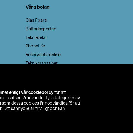
Våra bolag
Clas Fixare
Batteriexperten
Teknikdelar
PhoneLife
Reservdelaronline
Teknikmagasinet
enhet
enligt vår cookiepolicy
för att
insatser. Vi använder fyra kategorier av
tersom dessa cookies är nödvändiga för att
r
. Ditt samtycke är frivilligt och kan
itta butik