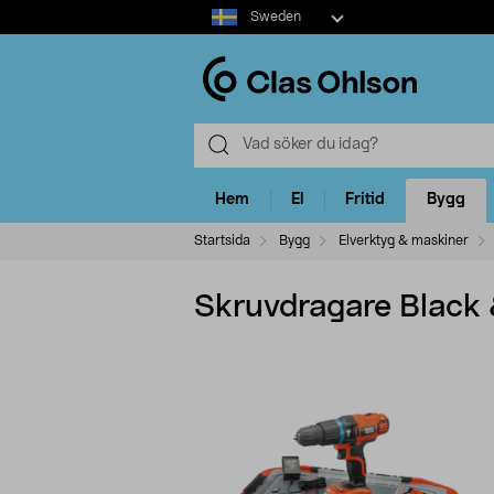
Select
Sweden
market
Hem
El
Fritid
Bygg
Startsida
Bygg
Elverktyg & maskiner
Skruvdragare Black