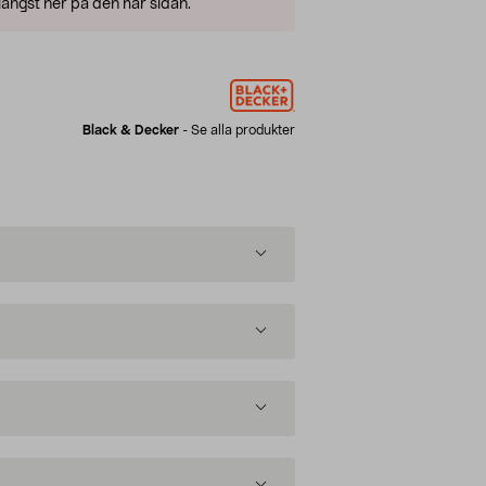
ängst ner på den här sidan.
Black & Decker
-
Se alla produkter