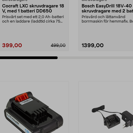
Cocraft LXC skruvdragare 18
Bosch EasyDrill 18V-40
V, med 1 batteri DD650
skruvdragare med 2 bat
Prisvärt set med ett 2,0 Ah-batteri
Prisvärd och lättanvänd
och en laddare (laddtid cirka 75
borrmaskin för hemmafix. 
minuter). C...
EasyDrill 18V-40 – borra ...
399,00
1399,00
499,00