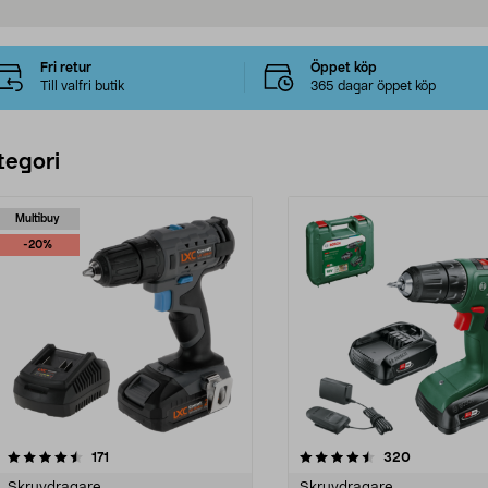
Fri retur
Öppet köp
Till valfri butik
365 dagar öppet köp
tegori
Multibuy
-20%
4.5 av 5 stjärnor
recensioner
4.5 av 5 stjärnor
recensioner
171
320
Skruvdragare
Skruvdragare