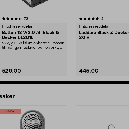
5.0av 5 stjärnor
recensioner
4.5av 5 stjärnor
recensioner
72
2
Fritid reservdelar
Fritid reservdelar
Batteri 18 V/2,0 Ah Black &
Laddare Black & Decker
Decker BL2018
20 V
18 V/2.0 Ah litiumjonbatteri. Passar
till många maskiner och elverktyg
från Blac...
529,00
445,00
Se varianter
Lägg i varukorg
 saker
-25%