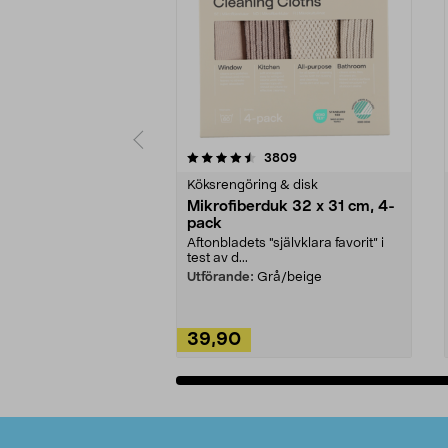
5av 5 stjärnor
4.0av 5 stjärnor
recensioner
3809
Köksrengöring & disk
Mikrofiberduk 32 x 31 cm, 4-
pack
Aftonbladets "självklara favorit” i
test av d...
Utförande:
Grå/beige
39,90
Lägg i varukorg
Sidfot