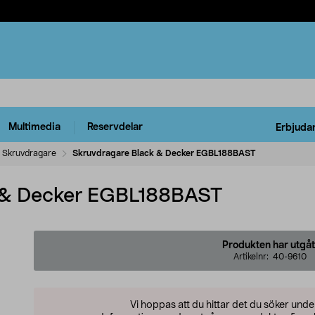
Multimedia
Reservdelar
Erbjuda
Skruvdragare
Skruvdragare Black & Decker EGBL188BAST
 & Decker EGBL188BAST
Produkten har utgåt
Artikelnr:
40-9610
Vi hoppas att du hittar det du söker und