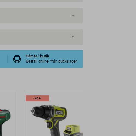
Hämta i butik
Beställ online, från butikslager
-25%
Multibuy
Nyhet