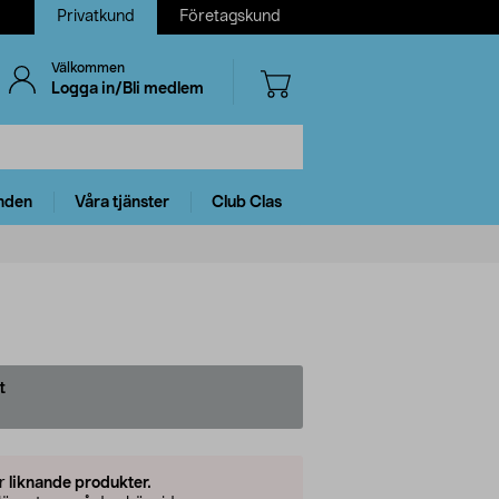
Privatkund
Företagskund
Välkommen
Logga in/Bli medlem
nden
Våra tjänster
Club Clas
t
er
liknande produkter.