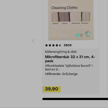
5av 5 stjärnor
4.0av 5 stjärnor
recensioner
3809
Köksrengöring & disk
Mikrofiberduk 32 x 31 cm, 4-
pack
Aftonbladets "självklara favorit” i
test av d...
Utförande:
Grå/beige
39,90
Lägg i varukorg