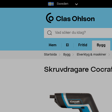
Select
Sweden
market
Hem
El
Fritid
Bygg
Startsida
Bygg
Elverktyg & maskiner
Skruvdragare Cocraf