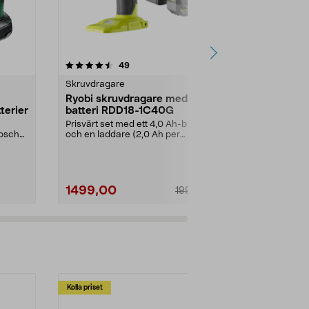
recensioner
4.5
49
0.0 av 5 stjärnor
Skruvdragare
Mutterdragar
Ryobi skruvdragare med 1
Cocraft LX
terier
batteri RDD18-1C40G
batteridriv
18 V
Prisvärt set med ett 4,0 Ah-batteri
För däckbyte
Bosch
och en laddare (2,0 Ah per
tunga skruvjo
timme). Ryobi RDD...
Cocraft LXC I..
1499,00
999,00
1999,00
Kolla priset
Multibuy