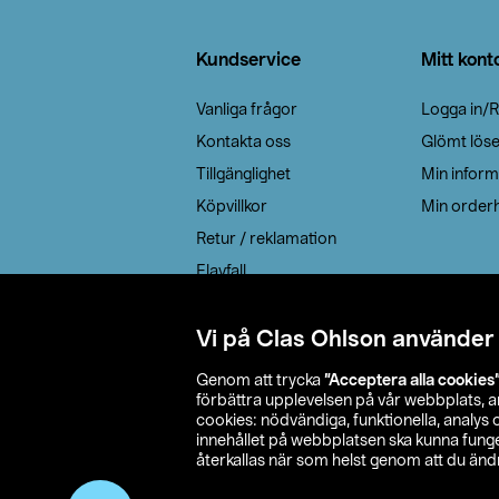
Sidfot
Kundservice
Mitt kont
Vanliga frågor
Logga in/R
Kontakta oss
Glömt lös
Tillgänglighet
Min inform
Köpvillkor
Min orderh
Retur / reklamation
Elavfall
Cookie policy
Leveransalternativ
Vi på Clas Ohlson använder
Genom att trycka
”Acceptera alla cookies
förbättra upplevelsen på vår webbplats, 
cookies: nödvändiga, funktionella, analys
innehållet på webbplatsen ska kunna funger
återkallas när som helst genom att du ändra
© 2026 Cla