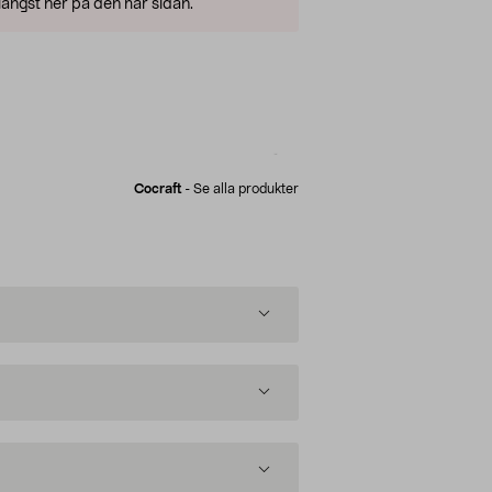
ängst ner på den här sidan.
Cocraft
-
Se alla produkter