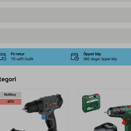
Fri retur
Öppet köp
Till valfri butik
365 dagar öppet köp
tegori
Multibuy
-20%