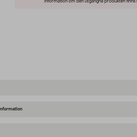
Information om den utgångna produkten finns l
information