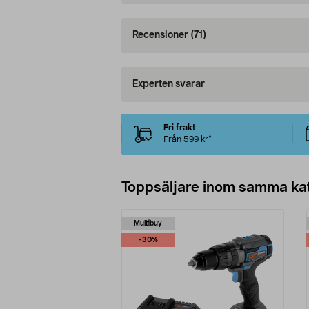
Recensioner
(71)
Experten svarar
Fri frakt
Från 599 kr*
Toppsäljare inom samma ka
Multibuy
-30%