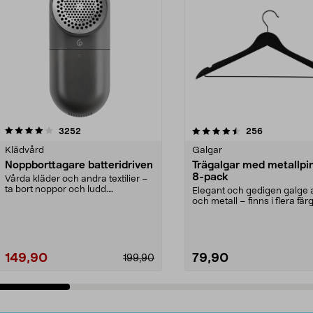
4.5av 5 stjärnor
recensioner
4.0av 5 stjärnor
recensioner
3252
256
Klädvård
Galgar
Noppborttagare batteridriven
Trägalgar med metallpi
8-pack
Vårda kläder och andra textilier –
ta bort noppor och ludd.
Elegant och gedigen galge a
Noppborttagaren fräs...
och metall – finns i flera färg
Galge med sv...
149,90
79,90
199,90
Lägg i varukorg
Lägg i varukorg