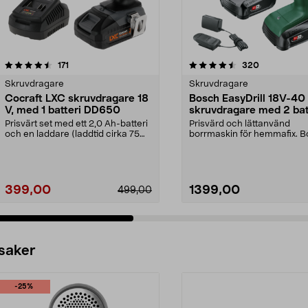
4.5 av 5 stjärnor
recensioner
4.5 av 5 stjärnor
recensioner
171
320
Skruvdragare
Skruvdragare
Cocraft LXC skruvdragare 18
Bosch EasyDrill 18V-40
V, med 1 batteri DD650
skruvdragare med 2 bat
Prisvärt set med ett 2,0 Ah-batteri
Prisvärd och lättanvänd
och en laddare (laddtid cirka 75
borrmaskin för hemmafix. 
minuter). C...
EasyDrill 18V-40 – borra ...
399,00
1399,00
499,00
 saker
-25%