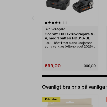
5 av 5 stjärnor
4.5 av 5 stjärnor
recensioner
111
Skruvdragare
Cocraft LXC skruvdragare 18
V, med 1 batteri HDD18-BL
LXC – bäst i test bland kedjornas
egna verktyg (Aftonbladet 2026).
Prisvärt set ...
699,00
999,00
Ovanligt bra pris på vanliga
Kolla priset