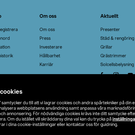
o
Om oss
Aktuellt
egistrera
Om oss
Presenter
enord
Press
Städ & rengöring
ation
Investerare
Grillar
istorik
Hållbarhet
Grästrimmer
Karriär
Solcellsbelysning
 cookies
”
samtycker du till att vi lagrar cookies och andra spårtekniker på din 
analysera webbplatsens användning samt anpassa våra marknadsförings
 och annonsering. För nödvändiga cookies krävs inte ditt samtycke ef
a. Om du istället vill skräddarsy dina val kan du trycka på
inställninga
r i dina cookie-inställningar eller kontaktar oss för guidning.
s Ohlson
Köpvillkor
Privacy statement
Klubbvillkor
H