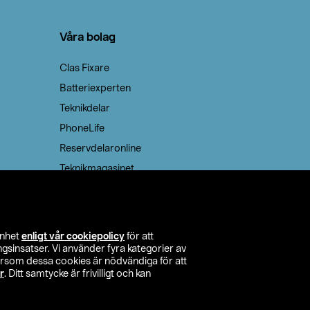
Våra bolag
Clas Fixare
Batteriexperten
Teknikdelar
PhoneLife
Reservdelaronline
Teknikmagasinet
enhet
enligt vår cookiepolicy
för att
insatser. Vi använder fyra kategorier av
tersom dessa cookies är nödvändiga för att
r
. Ditt samtycke är frivilligt och kan
itta butik