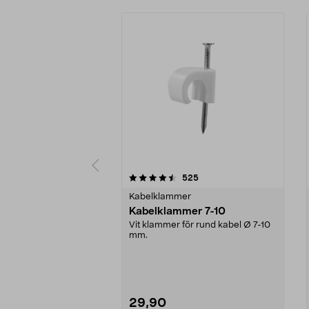
5 av 5 stjärnor
4.5 av 5 stjärnor
recensioner
525
Kabelklammer
Kabelklammer 7-10
Vit klammer för rund kabel Ø 7-10
mm.
29,90