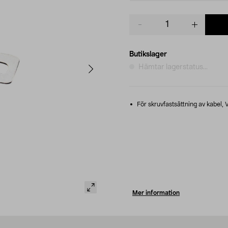
Product
quantity
Butikslager
Hämtar lagerstatus...
För skruvfastsättning av kabel, 
Mer information