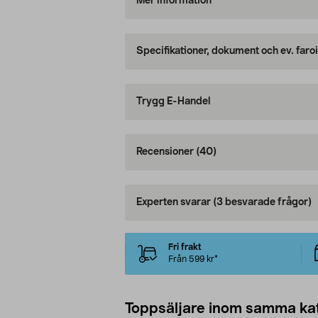
Mer information
Specifikationer, dokument och ev. faro
Trygg E-Handel
Recensioner
(40)
Experten svarar
(3 besvarade frågor)
Fri frakt
Från 599 kr*
Toppsäljare inom samma ka