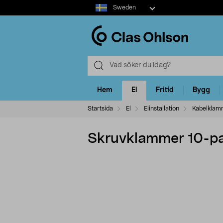
Select
Sweden
market
Hem
El
Fritid
Bygg
Startsida
El
Elinstallation
Kabelklam
Skruvklammer 10-pac