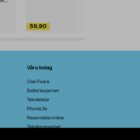
ute. Städa med
er.
59,90
49,90
Lägg i varukorg
Lägg
Våra bolag
Clas Fixare
Batteriexperten
Teknikdelar
PhoneLife
Reservdelaronline
Teknikmagasinet