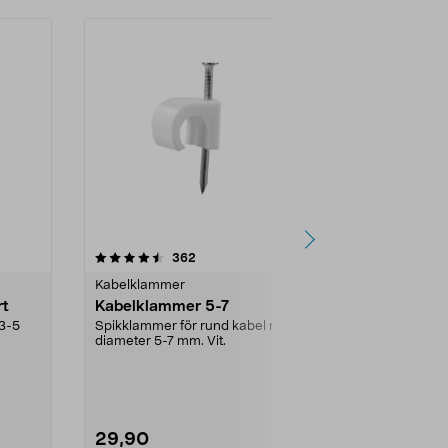
4.0 av 5 stjärnor
recensioner
4.0
362
1
Kabelklammer
Kabelklamme
rt
Kabelklammer 5-7
Skruvklamme
och slangar
 3-5
Spikklammer för rund kabel med
diameter 5-7 mm. Vit.
Kabelklammer
i gips, trä, ...
29,90
49,90