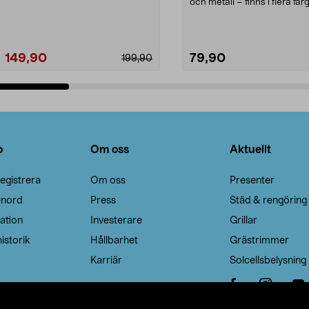
Noppborttagaren fräs...
och metall – finns i flera färg
Galge med sv...
149,90
79,90
199,90
Lägg i varukorg
Lägg i varukorg
o
Om oss
Aktuellt
egistrera
Om oss
Presenter
enord
Press
Städ & rengöring
ation
Investerare
Grillar
istorik
Hållbarhet
Grästrimmer
Karriär
Solcellsbelysning