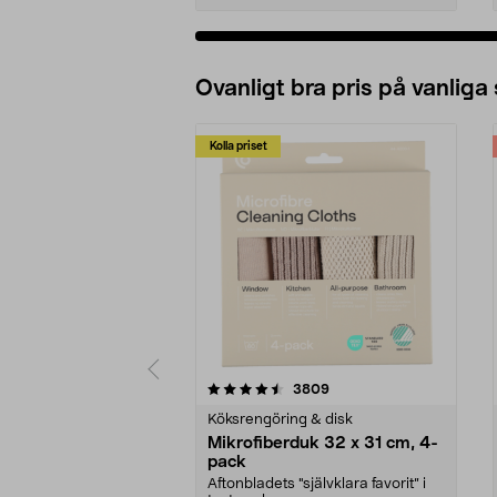
Ovanligt bra pris på vanliga
Kolla priset
5av 5 stjärnor
4.0av 5 stjärnor
recensioner
3809
Köksrengöring & disk
Mikrofiberduk 32 x 31 cm, 4-
pack
Aftonbladets "självklara favorit” i