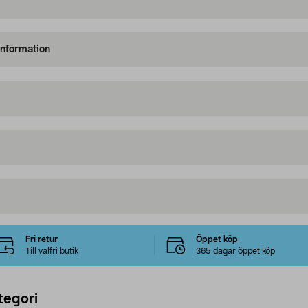
information
Fri retur
Öppet köp
Till valfri butik
365 dagar öppet köp
tegori