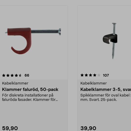
4.0 av 5 stjärnor
recensioner
4.5 av 5 stjärnor
recensioner
66
107
Kabelklammer
Kabelklammer
Klammer faluröd, 50-pack
Kabelklammer 3-5, sva
För diskreta installationer på
Spikklammer för oval kabel
faluröda fasader. Klammer för
mm. Svart. 25-pack.
kabeldiameter 10–14...
59,90
39,90