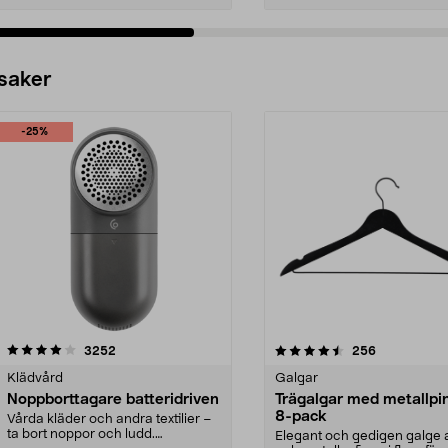
 saker
-25%
4.5av 5 stjärnor
recensioner
4.0av 5 stjärnor
recensioner
3252
256
Klädvård
Galgar
Noppborttagare batteridriven
Trägalgar med metallpi
8-pack
Vårda kläder och andra textilier –
ta bort noppor och ludd.
Elegant och gedigen galge a