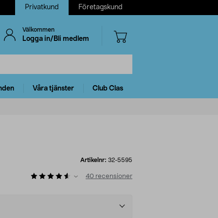
Privatkund
Företagskund
Välkommen
Logga in/Bli medlem
nden
Våra tjänster
Club Clas
Artikelnr:
32-5595
40
recensioner