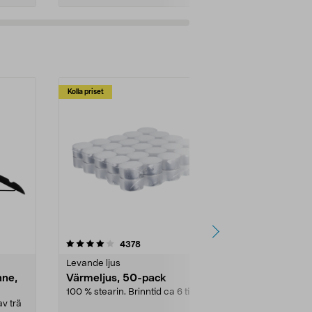
Kolla priset
Multibuy
4.5av 5 stjärnor
recensioner
4.5
4378
2
Levande ljus
Rengöringsm
nne,
Värmeljus, 50-pack
Bikarbonat
100 % stearin. Brinntid ca 6 tim.
Ett allsidigt 
städning och 
v trä