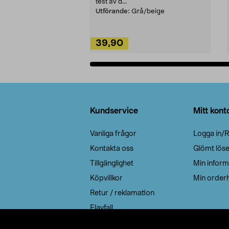
test av d...
Utförande:
Grå/beige
39,90
Lägg i varukorg
Sidfot
Kundservice
Mitt kont
Vanliga frågor
Logga in/R
Kontakta oss
Glömt lös
Tillgänglighet
Min inform
Köpvillkor
Min orderh
Retur / reklamation
Elavfall
Cookie policy