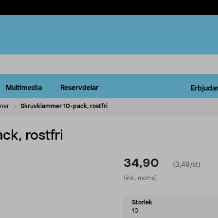
Multimedia
Reservdelar
Erbjuda
mer
Skruvklammer 10-pack, rostfri
k, rostfri
34,90
(3,49/st)
(inkl. moms)
Select
Storlek
variant
10