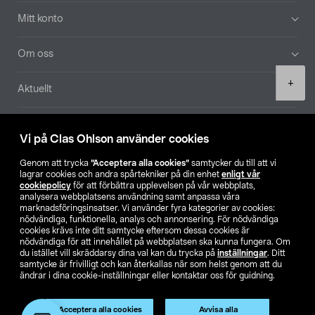
Mitt konto
Om oss
Product
+
Aktuellt
quantity
Våra bolag
Vi på Clas Ohlson använder cookies
Hitta butik
Genom att trycka
”Acceptera alla cookies”
samtycker du till att vi
lagrar cookies och andra spårtekniker på din enhet
enligt vår
cookiepolicy
för att förbättra upplevelsen på vår webbplats,
SE
NO
FI
analysera webbplatsens användning samt anpassa våra
marknadsföringsinsatser. Vi använder fyra kategorier av cookies:
nödvändiga, funktionella, analys och annonsering. För nödvändiga
cookies krävs inte ditt samtycke eftersom dessa cookies är
nödvändiga för att innehållet på webbplatsen ska kunna fungera. Om
du istället vill skräddarsy dina val kan du trycka på
inställningar
. Ditt
samtycke är frivilligt och kan återkallas när som helst genom att du
ändrar i dina cookie-inställningar eller kontaktar oss för guidning.
Köpvillkor
Privacy statement
Klubbvillkor
För företag
Ändra till priser exklusive moms
Acceptera alla cookies
Avvisa alla