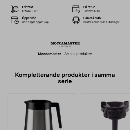
Fri frakt
Fri retur
Från 599 kr*
Till valfri butik
Öppet köp
Hämta i butik
365 dagar öppet köp
Beställ online, från butikslager
Moccamaster
-
Se alla produkter
Kompletterande produkter i samma
serie