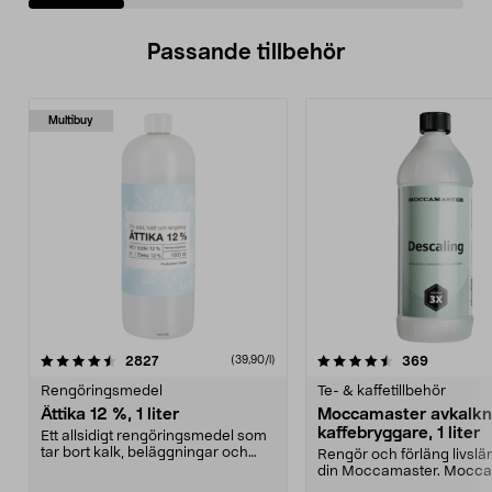
Passande tillbehör
Multibuy
4.5av 5 stjärnor
recensioner
4.5av 5 stjärnor
recension
2827
369
(39,90/l)
Rengöringsmedel
Te- & kaffetillbehör
Ättika 12 %, 1 liter
Moccamaster avkalkn
kaffebryggare, 1 liter
Ett allsidigt rengöringsmedel som
tar bort kalk, beläggningar och
Rengör och förläng livsl
neutraliserar ...
din Moccamaster. Mocc
avkalkning och re...