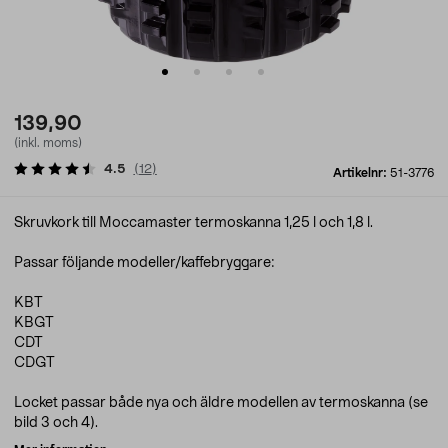
139,90
(inkl. moms)
4.5
(
12
)
Artikelnr:
51-3776
Skruvkork till Moccamaster termoskanna 1,25 l och 1,8 l.
Passar följande modeller/kaffebryggare:
KBT
KBGT
CDT
CDGT
Locket passar både nya och äldre modellen av termoskanna (se
bild 3 och 4).