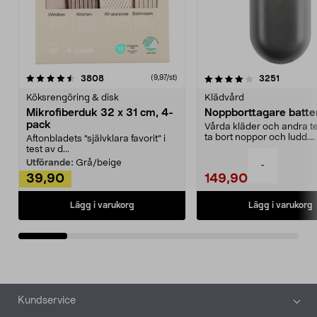
optimal.
Kanna 59865 ersätter tid
modell 59861.
4.0av 5 stjärnor
recensioner
4.5av 5 stjärnor
recensio
3808
3251
(9,97/st)
Köksrengöring & disk
Klädvård
Mikrofiberduk 32 x 31 cm, 4-
Noppborttagare batter
pack
Vårda kläder och andra tex
ta bort noppor och ludd.
Aftonbladets "självklara favorit” i
Noppborttagaren fräs...
test av d...
Utförande:
Grå/beige
-
39,90
149,90
Lägg i varukorg
Lägg i varukorg
Sidfot
Kundservice