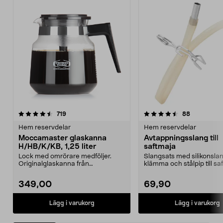
4.5 av 5 stjärnor
recensioner
4.5 av 5 stjärnor
recensione
719
88
Hem reservdelar
Hem reservdelar
Moccamaster glaskanna
Avtappningsslang till
H/HB/K/KB, 1,25 liter
saftmaja
Lock med omrörare medföljer.
Slangsats med silikonslan
Originalglaskanna från
klämma och stålpip till sa
Moccamaster. Förläng livet p...
349,00
69,90
Lägg i varukorg
Lägg i varukorg