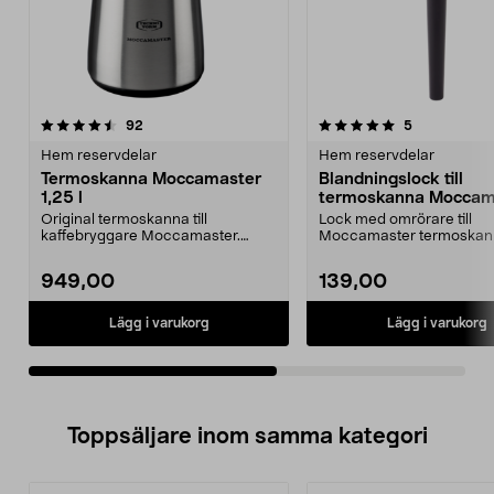
5.0av 5 stjärnor
recensioner
4.5av 5 stjärnor
recensioner
92
5
Hem reservdelar
Hem reservdelar
Termoskanna Moccamaster
Blandningslock till
1,25 l
termoskanna Moccam
Original termoskanna till
Lock med omrörare till
kaffebryggare Moccamaster.
Moccamaster termoskanna
Kannan rymmer 1,25 l (10 ko...
och 1,8 l.Passar följande ..
949,00
139,00
Lägg i varukorg
Lägg i varukorg
Toppsäljare inom samma kategori