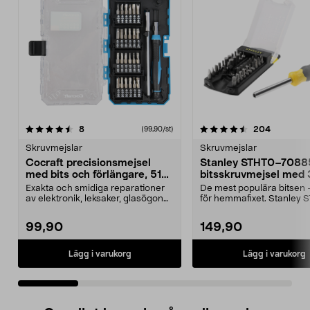
4.5 av 5 stjärnor
recensioner
4.5 av 5 stjärnor
recension
8
204
(99,90/st)
Skruvmejslar
Skruvmejslar
Cocraft precisionsmejsel
Stanley STHT0–7088
med bits och förlängare, 51
bitsskruvmejsel med 
delar
Exakta och smidiga reparationer
De mest populära bitsen 
av elektronik, leksaker, glasögon
för hemmafixet. Stanley
etc. Cocraft p...
70885 – skruvmej...
99,90
149,90
Lägg i varukorg
Lägg i varukorg