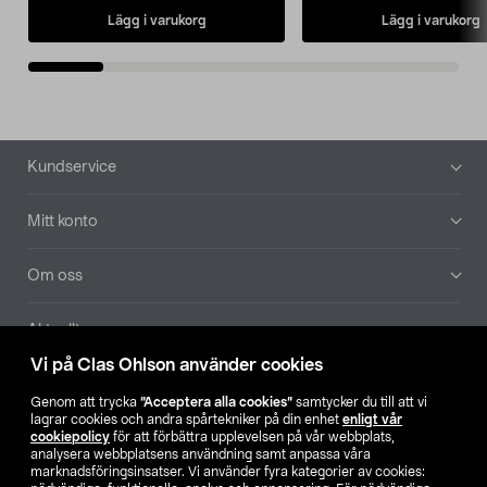
Lägg i varukorg
Lägg i varukorg
Sidfot
Kundservice
Mitt konto
Om oss
Aktuellt
Vi på Clas Ohlson använder cookies
Våra bolag
Genom att trycka
”Acceptera alla cookies”
samtycker du till att vi
lagrar cookies och andra spårtekniker på din enhet
enligt vår
Hitta butik
cookiepolicy
för att förbättra upplevelsen på vår webbplats,
analysera webbplatsens användning samt anpassa våra
marknadsföringsinsatser. Vi använder fyra kategorier av cookies: