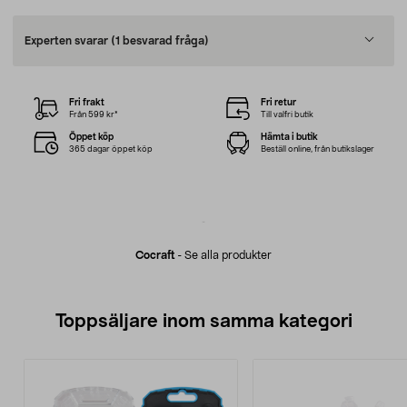
Experten svarar
(1 besvarad fråga)
Fri frakt
Fri retur
Från 599 kr*
Till valfri butik
Öppet köp
Hämta i butik
365 dagar öppet köp
Beställ online, från butikslager
Cocraft
-
Se alla produkter
Toppsäljare inom samma kategori