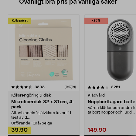
Ovanligt bra pris på vanliga saker
Kolla priset
-25%
4.0av 5 stjärnor
recensioner
4.5av 5 stjärnor
recensio
3808
3251
(9,97/st)
Köksrengöring & disk
Klädvård
Mikrofiberduk 32 x 31 cm, 4-
Noppborttagare batter
pack
Vårda kläder och andra tex
ta bort noppor och ludd.
Aftonbladets "självklara favorit” i
Noppborttagaren fräs...
test av d...
Utförande:
Grå/beige
39,90
149,90