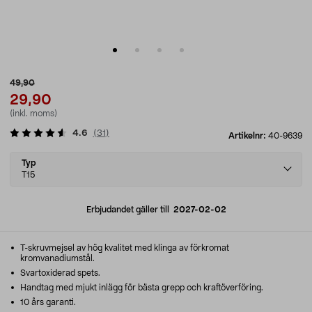
49,90
29,90
(inkl. moms)
4.6
(
31
)
Artikelnr:
40-9639
Select
Typ
variant
T15
Erbjudandet gäller till
2027-02-02
T-skruvmejsel av hög kvalitet med klinga av förkromat
kromvanadiumstål.
Svartoxiderad spets.
Handtag med mjukt inlägg för bästa grepp och kraftöverföring.
10 års garanti.