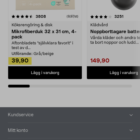
4.0av 5 stjärnor
recensioner
4.5av 5 stjärnor
recensio
3808
3251
(9,97/st)
Köksrengöring & disk
Klädvård
Mikrofiberduk 32 x 31 cm, 4-
Noppborttagare batter
pack
Vårda kläder och andra tex
ta bort noppor och ludd.
Aftonbladets "självklara favorit” i
Noppborttagaren fräs...
test av d...
Utförande:
Grå/beige
39,90
149,90
Lägg i varukorg
Lägg i varukorg
Sidfot
Kundservice
Mitt konto