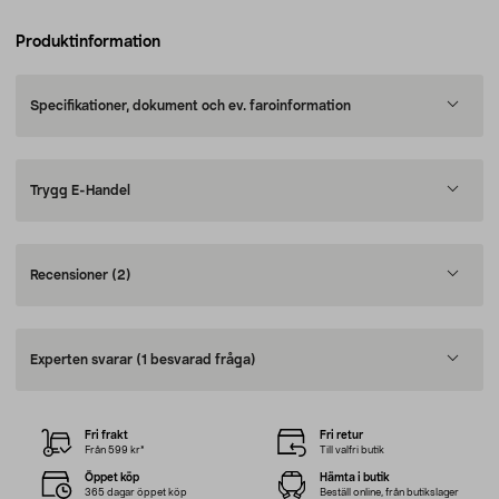
Produktinformation
Specifikationer, dokument och ev. faroinformation
Trygg E-Handel
Recensioner
(2)
Experten svarar
(1 besvarad fråga)
Fri frakt
Fri retur
Från 599 kr*
Till valfri butik
Öppet köp
Hämta i butik
365 dagar öppet köp
Beställ online, från butikslager