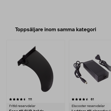
Toppsäljare inom samma kategori
4.5 av 5 stjärnor
recensioner
4.5 av 5 stjärnor
recensioner
111
61
Fritid reservdelar
Elscooter reservdelar