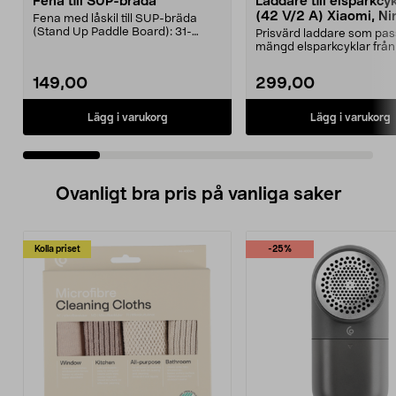
Fena till SUP-bräda
Laddare till elsparkcy
(42 V/2 A) Xiaomi, Ni
Fena med låskil till SUP-bräda
E-Way m.fl.
(Stand Up Paddle Board): 31-
Prisvärd laddare som pas
974331-2059, E11 Pass...
mängd elsparkcyklar från
Ninebot och E-Wa...
149,00
299,00
Lägg i varukorg
Lägg i varukorg
Ovanligt bra pris på vanliga saker
Kolla priset
-25%